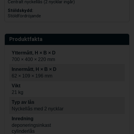
Centralt nyckellås (2 nycklar ingår)
Stöldskydd:
Stöldfördröjande
Produktfakta
Yttermått, H × B × D
700 × 400 × 220 mm
Innermått, H × B × D
62 × 109 × 196 mm
Vikt
21 kg
Typ av lås
Nyckellås med 2 nycklar
Inredning
deponeringsinkast
cylinderlås