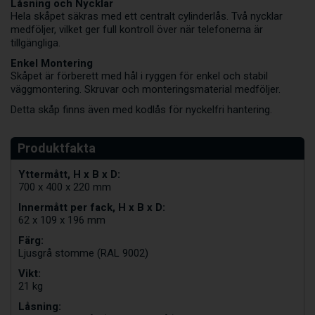
Låsning och Nycklar
Hela skåpet säkras med ett centralt cylinderlås. Två nycklar
medföljer, vilket ger full kontroll över när telefonerna är
tillgängliga.
Enkel Montering
Skåpet är förberett med hål i ryggen för enkel och stabil
väggmontering. Skruvar och monteringsmaterial medföljer.
Detta skåp finns även med kodlås för nyckelfri hantering.
Yttermått, H x B x D:
700 x 400 x 220 mm
Innermått per fack, H x B x D:
62 x 109 x 196 mm
Färg:
Ljusgrå stomme (RAL 9002)
Vikt:
21 kg
Låsning: