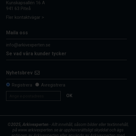
Kunskapsallén 16 A
941 63 Piteå
Fler kontaktvägar >
Maila oss
info@arkivexperten.se
Se vad våra kunder tycker
Nyhetsbrev
Registrera
Avregistrera
OK
©2025, Arkivexperten
- Allt innehåll, såsom bilder eller textinnehåll,
på www.arkivexperten.se är upphovsrättsligt skyddat och ägs
antingen av Arkivexperten eller används av Arkivexperten med