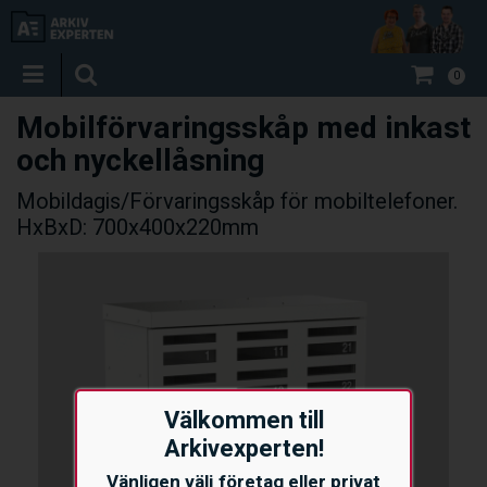
0
Mobilförvaringsskåp med inkast
och nyckellåsning
Mobildagis/Förvaringsskåp för mobiltelefoner.
HxBxD: 700x400x220mm
Välkommen till
Arkivexperten!
Vänligen välj företag eller privat