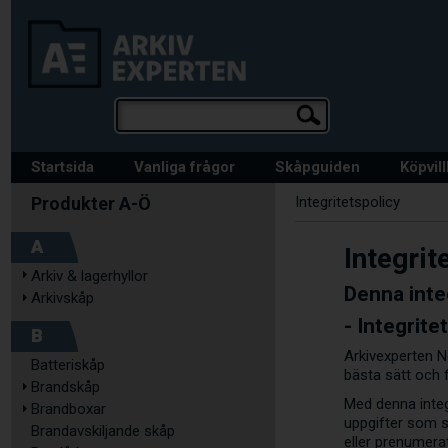
Startsida
Vanliga frågor
Skåpguiden
Köpvil
Integritetspolicy
A
Integrit
Arkiv & lagerhyllor
Denna inte
Arkivskåp
- Integrite
B
Arkivexperten No
Batteriskåp
bästa sätt och 
Brandskåp
Med denna integr
Brandboxar
uppgifter som s
Brandavskiljande skåp
eller prenumera