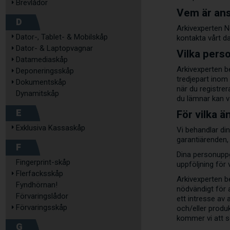
Brevlådor
Vem är ans
D
Arkivexperten N
Dator-, Tablet- & Mobilskåp
kontakta vårt d
Dator- & Laptopvagnar
Vilka pers
Datamediaskåp
Arkivexperten be
Deponeringsskåp
tredjepart inom
Dokumentskåp
när du registre
Dynamitskåp
du lämnar kan v
E
För vilka ä
Exklusiva Kassaskåp
Vi behandlar di
garantiärenden,
F
Dina personuppg
Fingerprint-skåp
uppföljning för 
Flerfacksskåp
Arkivexperten be
Fyndhörnan!
nödvändigt för a
Förvaringslådor
ett intresse av 
Förvaringsskåp
och/eller produk
kommer vi att se
G