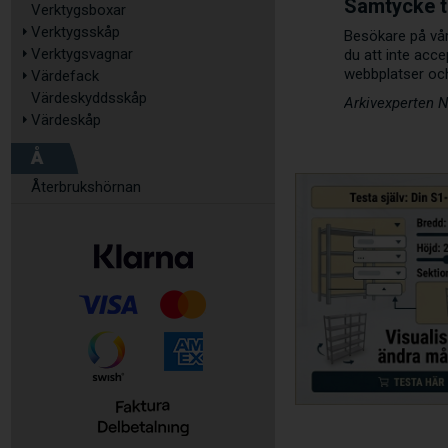
Samtycke t
Verktygsboxar
Verktygsskåp
Besökare på våra
Verktygsvagnar
du att inte acce
webbplatser och 
Värdefack
Värdeskyddsskåp
Arkivexperten 
Värdeskåp
Å
Återbrukshörnan