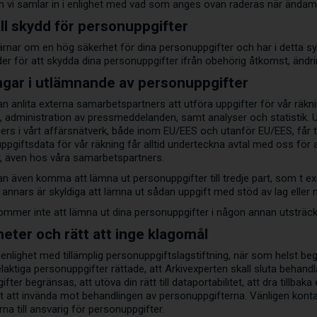
 vi samlar in i enlighet med vad som anges ovan raderas när ändamå
ill skydd för personuppgifter
ärnar om en hög säkerhet för dina personuppgifter och har i detta syf
r för att skydda dina personuppgifter ifrån obehörig åtkomst, ändring
gar i utlämnande av personuppgifter
n anlita externa samarbetspartners att utföra uppgifter för vår räkning
 administration av pressmeddelanden, samt analyser och statistik. U
rs i vårt affärsnätverk, både inom EU/EES och utanför EU/EES, får til
pgiftsdata för vår räkning får alltid underteckna avtal med oss för a
, även hos våra samarbetspartners.
an även komma att lämna ut personuppgifter till tredje part, som t ex
i annars är skyldiga att lämna ut sådan uppgift med stöd av lag eller
ommer inte att lämna ut dina personuppgifter i någon annan utsträck
heter och rätt att inge klagomål
 i enlighet med tillämplig personuppgiftslagstiftning, när som helst be
elaktiga personuppgifter rättade, att Arkivexperten skall sluta behan
fter begränsas, att utöva din rätt till dataportabilitet, att dra tillbak
 att invända mot behandlingen av personuppgifterna. Vänligen konta
na till ansvarig för personuppgifter.