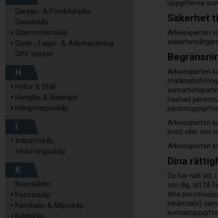
Uppgifterna som
Garage- & Förrådshyllor
Säkerhet t
Gasolskåp
Glasmonterskåp
Arkivexperten v
säkerhetsåtgärde
Gods-, Lager- & Arkivhantering
GPS tracker
Begränsnin
H
Arkivexperten ka
marknadsföring,
Hyllor & Ställ
samarbetspartne
Hänglås & låskedjor
hashad personup
Hängmappsskåp
personuppgifter
Arkivexperten k
I
brott eller om v
Industriskåp
Arkivexperten k
Inmurningsskåp
Dina rättig
K
Du har rätt att,
Kassalådor
om dig, att få f
dina personuppgi
Kassaskåp
inhämtats) samt
Kemikalie & Miljöskåp
kontaktuppgifter
Klädskåp