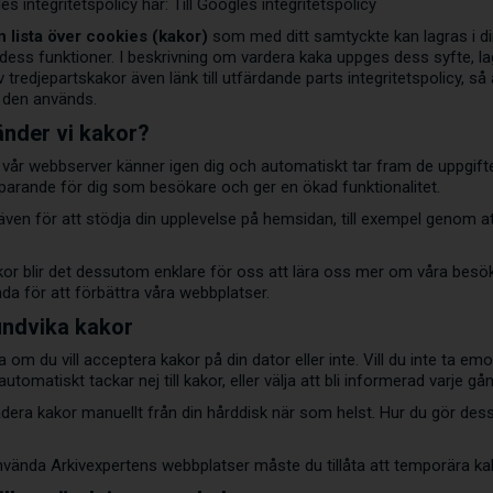
es integritetspolicy här:
Till Googles integritetspolicy
n lista över cookies (kakor)
som med ditt samtyckte kan lagras i di
dess funktioner. I beskrivning om vardera kaka uppges dess syfte, la
 tredjepartskakor även länk till utfärdande parts integritetspolicy, 
 den används.
änder vi kakor?
 vår webbserver känner igen dig och automatiskt tar fram de uppgifter
esparande för dig som besökare och ger en ökad funktionalitet.
ven för att stödja din upplevelse på hemsidan, till exempel genom att
kor blir det dessutom enklare för oss att lära oss mer om våra besök
a för att förbättra våra webbplatser.
undvika kakor
ja om du vill acceptera kakor på din dator eller inte. Vill du inte ta 
utomatiskt tackar nej till kakor, eller välja att bli informerad varje g
dera kakor manuellt från din hårddisk när som helst. Hur du gör des
nvända Arkivexpertens webbplatser måste du tillåta att temporära k