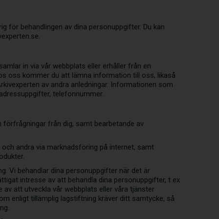
ig för behandlingen av dina personuppgifter. Du kan
vexperten.se.
amlar in via vår webbplats eller erhåller från en
hos oss kommer du att lämna information till oss, likaså
 Arkivexperten av andra anledningar. Informationen som
 adressuppgifter, telefonnummer.
h förfrågningar från dig, samt bearbetande av
, och andra via marknadsföring på internet, samt
rodukter.
ing. Vi behandlar dina personuppgifter när det är
ättigat intresse av att behandla dina personuppgifter, t ex
av att utveckla vår webbplats eller våra tjänster
 enligt tillämplig lagstiftning kräver ditt samtycke, så
ng.