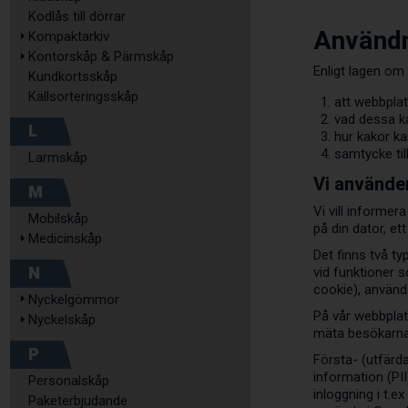
Kodlås till dörrar
Användn
Kompaktarkiv
Kontorskåp & Pärmskåp
Enligt lagen om
Kundkortsskåp
Källsorteringsskåp
att webbplat
vad dessa ka
L
hur kakor k
samtycke til
Larmskåp
Vi använde
M
Vi vill informe
Mobilskåp
på din dator, et
Medicinskåp
Det finns två ty
N
vid funktioner 
cookie), använd
Nyckelgömmor
På vår webbplat
Nyckelskåp
mäta besökarna 
P
Första- (utfärda
information (PI
Personalskåp
inloggning i t.
Paketerbjudande