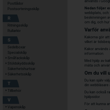
används i Googl
Postlådor
Nedan följer e
Postsorteringsskåp
webbplats, och 
R
beskrivningen av
om dig, och hur
Ritningsskåp
Varför anv
Rullarkiv
Kakorna gör att
S
vilket är tidsb
Sedelboxar
Kakor används ä
Specialskåp
information.
Småfackskåp
Med hjälp av ka
Stöldskyddsskåp
mäta och använd
Säkerhetshurtsar
Om du vill 
Säkerhetsskåp
Du kan själv väl
T
din webbläsare a
Tillbehör
Du kan också ra
hjälpsidor.
V
För att kunna a
Vapenskåp