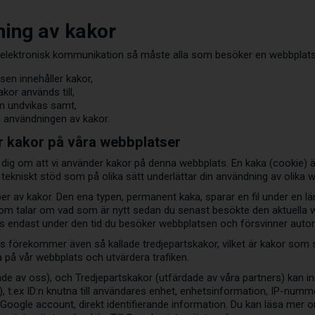
ing av kakor
 elektronisk kommunikation så måste alla som besöker en webbplat
sen innehåller kakor,
kor används till,
an undvikas samt,
l användningen av kakor.
r kakor på våra webbplatser
ra dig om att vi använder kakor på denna webbplats. En kaka (cookie) 
t tekniskt stöd som på olika sätt underlättar din användning av olika
per av kakor. Den ena typen, permanent kaka, sparar en fil under en l
som talar om vad som är nytt sedan du senast besökte den aktuella 
s endast under den tid du besöker webbplatsen och försvinner autom
s förekommer även så kallade tredjepartskakor, vilket är kakor som sä
på vår webbplats och utvärdera trafiken.
de av oss), och Tredjepartskakor (utfärdade av våra partners) kan inneh
I), t.ex ID:n knutna till användares enhet, enhetsinformation, IP-nu
ex Google account, direkt identifierande information. Du kan läsa mer