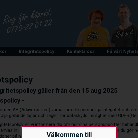
lkor
Integritetspolicy
Kontakta oss
Få vårt Nyhet
etspolicy
gritetspolicy gäller från den 15 aug 2025
tspolicy -
rden AB (Arkivexperten) värnar om din personliga integritet och vi st
följa gällande lagar och regler för dataskydd i enlighet med GDPR(Gen
itetspolicy vill vi informera dig om hur dina personuppgifter behandla
amlas in i samband med er förfrågan, beställning, köp som du gör 
Välkommen till
tioner på nyhetsbrev.