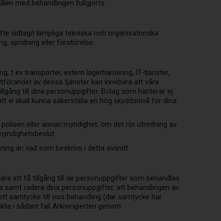
len med behandlingen fullgjorts.
te vidtagit lämpliga tekniska och organisatoriska
, spridning eller förstörelse.
, t ex transporter, extern lagerhantering, IT-tjänster,
tförandet av dessa tjänster kan innebära att våra
lgång till dina personuppgifter. Bolag som hanterar ej
tt vi skall kunna säkerställa en hög skyddsnivå för dina
 polisen eller annan myndighet, om det rör utredning av
 myndighetsbeslut.
ning än vad som beskrivs i detta avsnitt
gära att få tillgång till de personuppgifter som behandlas
dla samt radera dina personuppgifter, att behandlingen av
a ett samtycke till viss behandling (där samtycke har
kta i sådant fall Arkivexperten genom