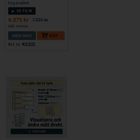
hög kvalitet
SE FILM
6.075 kr
7.331 kr
MER INFO
KÖP
KS202