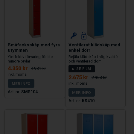
Småfacksskåp med fyra
Ventilerat klädskåp med
utymmen
enkel dörr
Yteffektiv förvaring för lite
Rejäla klädskåp i hög kvalité
mindre prylar
och ventilerad dörr
4.350 kr
4.931 kr
SE FILM
2.675 kr
2.963 kr
MER INFO
SMS104
MER INFO
KS410