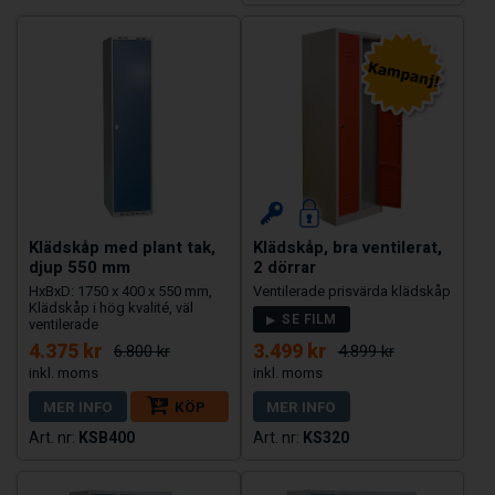
Klädskåp med plant tak,
Klädskåp, bra ventilerat,
djup 550 mm
2 dörrar
HxBxD: 1750 x 400 x 550 mm,
Ventilerade prisvärda klädskåp
Klädskåp i hög kvalité, väl
SE FILM
ventilerade
4.375 kr
3.499 kr
6.800 kr
4.899 kr
MER INFO
KÖP
MER INFO
KSB400
KS320