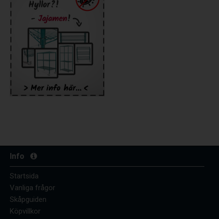
Info
Startsida
Vanliga frågor
Skåpguiden
Köpvillkor