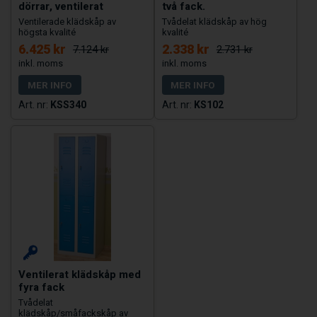
dörrar, ventilerat
två fack.
Ventilerade klädskåp av
Tvådelat klädskåp av hög
högsta kvalité
kvalité
6.425 kr
2.338 kr
7.124 kr
2.731 kr
MER INFO
MER INFO
KSS340
KS102
Ventilerat klädskåp med
fyra fack
Tvådelat
klädskåp/småfackskåp av