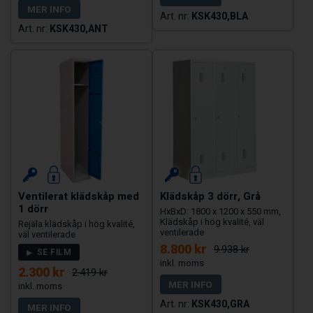
MER INFO
KSK430,BLA
KSK430,ANT
Ventilerat klädskåp med
Klädskåp 3 dörr, Grå
1 dörr
HxBxD: 1800 x 1200 x 550 mm,
Klädskåp i hög kvalité, väl
Rejäla klädskåp i hög kvalité,
ventilerade
väl ventilerade
8.800 kr
9.938 kr
SE FILM
2.300 kr
2.419 kr
MER INFO
KSK430,GRA
MER INFO