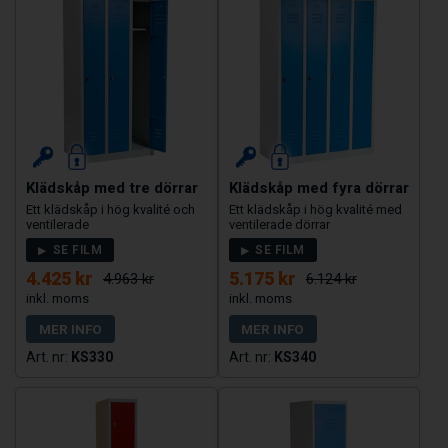
Klädskåp med tre dörrar
Klädskåp med fyra dörrar
Ett klädskåp i hög kvalité och
Ett klädskåp i hög kvalité med
ventilerade
ventilerade dörrar
SE FILM
SE FILM
4.425 kr
5.175 kr
4.963 kr
6.124 kr
MER INFO
MER INFO
KS330
KS340