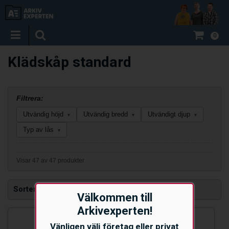
0
Klädskåp standard
Filtrera:
Utvändig höjd
Utvändig bredd
Utvändigt djup
▾
▾
▾
Typ av lås
▾
Visar 47 av 47 produkter
Sortera efter
Välkommen till
Arkivexperten!
Vänligen välj företag eller privat