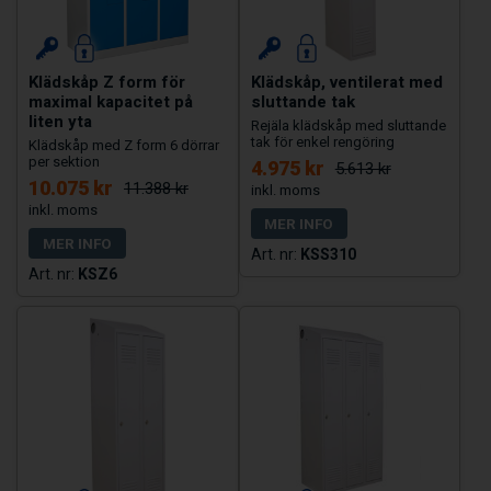
Klädskåp Z form för
Klädskåp, ventilerat med
maximal kapacitet på
sluttande tak
liten yta
Rejäla klädskåp med sluttande
tak för enkel rengöring
Klädskåp med Z form 6 dörrar
per sektion
4.975 kr
5.613 kr
10.075 kr
11.388 kr
MER INFO
MER INFO
KSS310
KSZ6