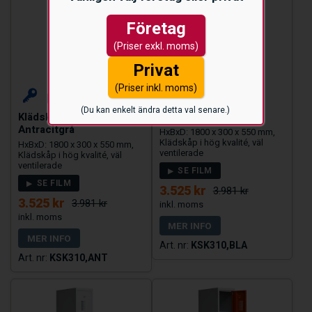
Företag
(Priser exkl. moms)
Privat
(Priser inkl. moms)
(Du kan enkelt ändra detta val senare.)
Klädskåp 1 dörr,
Klädskåp 1 dörr, Blå
Antracitgrå
HxBxD: 1800 x 300 x 550 mm,
Klädskåp i hög kvalité, väl
HxBxD: 1800 x 300 x 550 mm,
ventilerade
Klädskåp i hög kvalité, väl
ventilerade
SE FILM
SE FILM
3.525 kr
3.981 kr
3.525 kr
3.981 kr
MER INFO
MER INFO
KSK310,BLA
KSK310,ANT