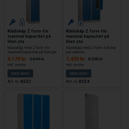
Klädskåp Z form för
Klädskåp Z form för
maximal kapacitet på
maximal kapacitet på
liten yta
liten yta
Klädskåp med Z form för
Klädskåp med Z form 4 dörrar
maximal kapacitet på liten yta.
per sektion
5.175 kr
7.425 kr
5.844 kr
8.338 kr
MER INFO
MER INFO
KSZ2
KSZ4