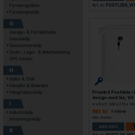
Förvaringslådor
POSTL250_VI
Förvaringsskåp
G
Garage- & Förrådshyllor
Gasolskåp
Glasmonterskåp
Gods-, Lager- & Arkivhantering
GPS tracker
H
Hyllor & Ställ
Hänglås & låskedjor
Prisvärd Postlåda i 
Hängmappsskåp
design med lås, Vit
I
H x B x D: 360 x 270 x 1
981 kr
1.100 kr
Industriskåp
Inmurningsskåp
MER INFO
K
POSTL92_VIT