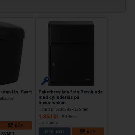
 utan lås, Svart
Paketbrevlåda från Berglunds
med cylinderlås på
verkad av
huvudluckan
H x B x D: 530x 385 x 235 mm
1.850 kr
2.195 kr
KÖP
MER INFO
KÖP
_SVART