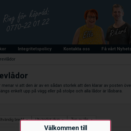
lkor
Integritetspolicy
Kontakta oss
Få vårt Nyhet
revlådor
evlådor
 menar vi att den är av en sådan storlek att den klarar av posten öv
ngs enkelt upp på vägg eller på stolpe och alla lådor är låsbara.
Utvändig bredd
Utvändigt djup
Typ av lås
▾
▾
▾
Välkommen till