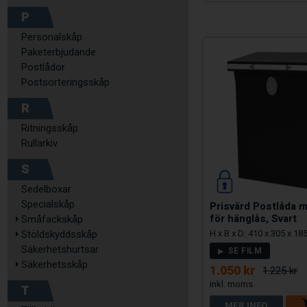
P
Personalskåp
Paketerbjudande
Postlådor
Postsorteringsskåp
R
Ritningsskåp
Rullarkiv
S
Sedelboxar
Specialskåp
Prisvärd Postlåda 
för hänglås, Svart
Småfackskåp
H x B x D: 410 x 305 x 1
Stöldskyddsskåp
Säkerhetshurtsar
SE FILM
Säkerhetsskåp
1.050 kr
1.225 kr
T
MER INFO