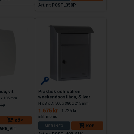
POSTL350P
da, vit
Praktisk och stilren
weekendpostlåda, Silver
0 x 105 mm
H x B x D: 500 x 380 x 215 mm
 kr
1.675 kr
1.725 kr
KÖP
MER INFO
KÖP
ARR_VIT
POSTL400_SLV