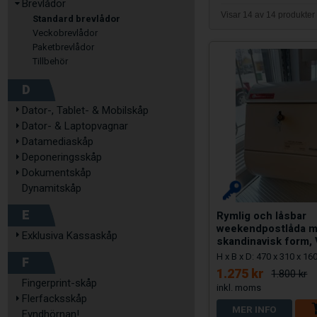
Brevlådor
Visar 14 av 14 produkter
Standard brevlådor
Veckobrevlådor
Paketbrevlådor
Tillbehör
D
Dator-, Tablet- & Mobilskåp
Dator- & Laptopvagnar
Datamediaskåp
Deponeringsskåp
Dokumentskåp
Dynamitskåp
E
Rymlig och låsbar
weekendpostlåda 
Exklusiva Kassaskåp
skandinavisk form, 
H x B x D: 470 x 310 x 1
F
1.275 kr
1.800 kr
Fingerprint-skåp
Flerfacksskåp
MER INFO
Fyndhörnan!