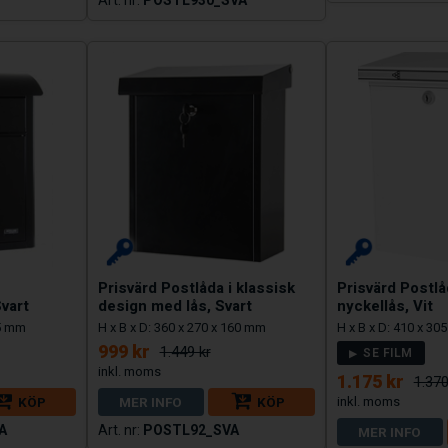
Prisvärd Postlåda i klassisk
Prisvärd Postl
vart
design med lås, Svart
nyckellås, Vit
15 mm
H x B x D: 360 x 270 x 160 mm
H x B x D: 410 x 30
999 kr
1.449 kr
SE FILM
1.175 kr
1.370
KÖP
MER INFO
KÖP
A
POSTL92_SVA
MER INFO