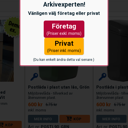
Arkivexperten!
Vänligen välj företag eller privat
Företag
(Priser exkl. moms)
Privat
(Priser inkl. moms)
(Du kan enkelt ändra detta val senare.)
Postlåda i plast utan lås, Grön
Postlåda i plast
med
Miljöbrevlåda - tillverkad av
Miljöbrevlåda - till
Vit
återvunnen plast.
återvunnen plast.
60 mm
600 kr
600 kr
675 kr
675 kr
MER INFO
KÖP
MER INFO
KÖP
POSTL90_GRN
POSTL90