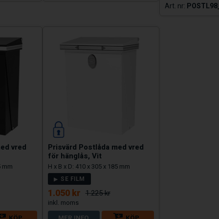
POSTL98
med vred
Prisvärd Postlåda med vred
för hänglås, Vit
85 mm
H x B x D: 410 x 305 x 185 mm
SE FILM
1.050 kr
1.225 kr
KÖP
MER INFO
KÖP