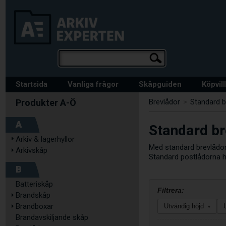
Startsida
Vanliga frågor
Skåpguiden
Köpvil
Brevlådor
>
Standard b
A
Standard br
Arkiv & lagerhyllor
Med standard brevlådor
Arkivskåp
Standard postlådorna hä
B
Batteriskåp
Filtrera:
Brandskåp
Brandboxar
Utvändig höjd
▾
Brandavskiljande skåp