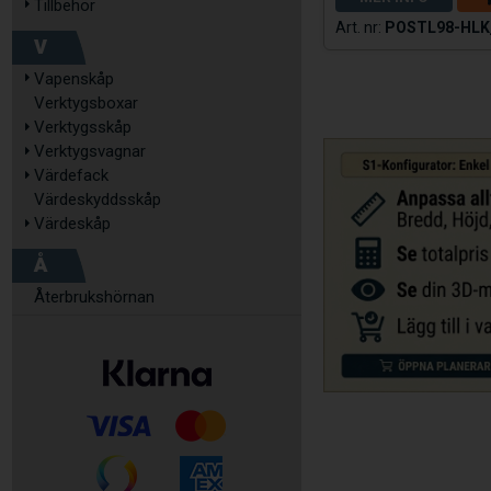
Tillbehör
POSTL98-HLK
V
Vapenskåp
Verktygsboxar
Verktygsskåp
Verktygsvagnar
Värdefack
Värdeskyddsskåp
Värdeskåp
Å
Återbrukshörnan