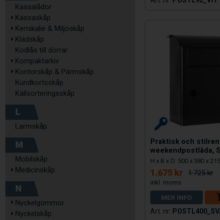
Kassalådor
Kassaskåp
Kemikalie & Miljöskåp
Klädskåp
Kodlås till dörrar
Kompaktarkiv
Kontorskåp & Pärmskåp
Kundkortsskåp
Källsorteringsskåp
L
Larmskåp
Praktisk och stilren
M
weekendpostlåda, S
Mobilskåp
H x B x D: 500 x 380 x 2
Medicinskåp
1.675 kr
1.725 kr
N
MER INFO
Nyckelgömmor
POSTL400_SV
Nyckelskåp