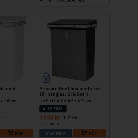
åda med
Prisvärd Postlåda med vred
för hänglås, Grå/Svart
5 x 185 mm
H x B x D: 410 x 305 x 185 mm
SE FILM
1.100 kr
 kr
1.225 kr
KÖP
MER INFO
KÖP