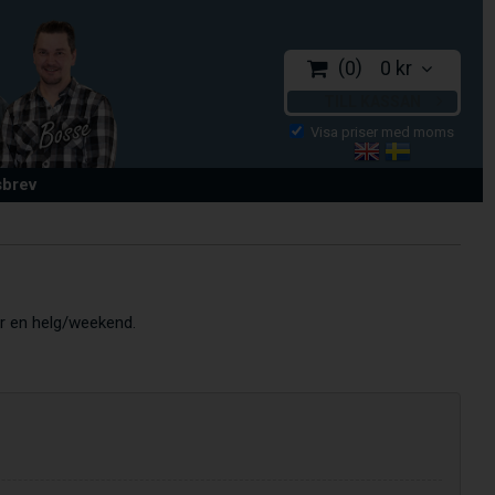
0
0 kr
TILL KASSAN
sbrev
er en helg/weekend.