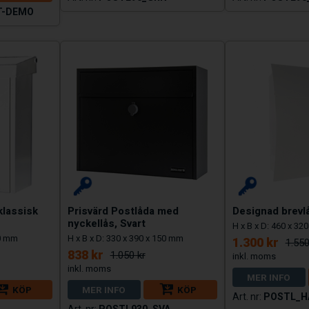
T-DEMO
klassisk
Prisvärd Postlåda med
Designad brevlå
nyckellås, Svart
H x B x D: 460 x 32
60 mm
H x B x D: 330 x 390 x 150 mm
1.300 kr
1.550
838 kr
1.050 kr
MER INFO
KÖP
MER INFO
KÖP
POSTL_H
POSTL930_SVA