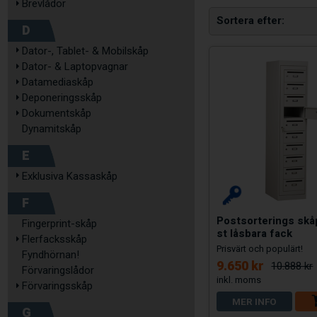
Brevlådor
Sortera efter
D
Dator-, Tablet- & Mobilskåp
Dator- & Laptopvagnar
Datamediaskåp
Deponeringsskåp
Dokumentskåp
Dynamitskåp
E
Exklusiva Kassaskåp
F
Postsorterings sk
Fingerprint-skåp
st låsbara fack
Flerfacksskåp
Prisvärt och populärt!
Fyndhörnan!
9.650 kr
10.888 kr
Förvaringslådor
Förvaringsskåp
MER INFO
G