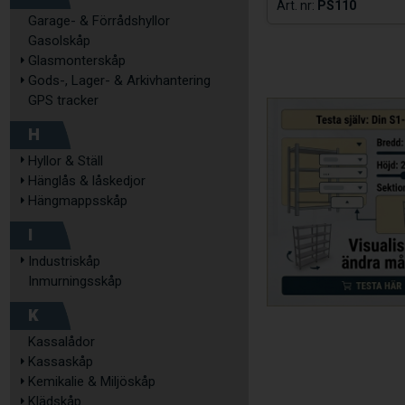
PS110
Garage- & Förrådshyllor
Gasolskåp
Glasmonterskåp
Gods-, Lager- & Arkivhantering
GPS tracker
H
Hyllor & Ställ
Hänglås & låskedjor
Hängmappsskåp
I
Industriskåp
Inmurningsskåp
K
Kassalådor
Kassaskåp
Kemikalie & Miljöskåp
Klädskåp