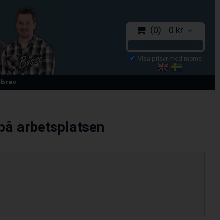
0
0 kr
TILL KASSAN
sbrev
 på arbetsplatsen