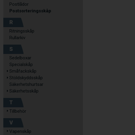
Postlådor
Postsorteringsskåp
R
Ritningsskåp
Rullarkiv
S
Sedelboxar
Specialskåp
Småfackskåp
Stöldskyddsskåp
Säkerhetshurtsar
Säkerhetsskåp
T
Tillbehör
V
Vapenskåp