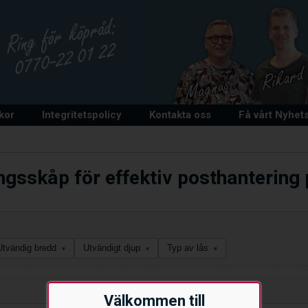
lkor
Integritetspolicy
Kontakta oss
Få vårt Nyhet
ngsskåp för effektiv posthantering
Utvändig bredd
Utvändigt djup
Typ av lås
▾
▾
▾
Välkommen till