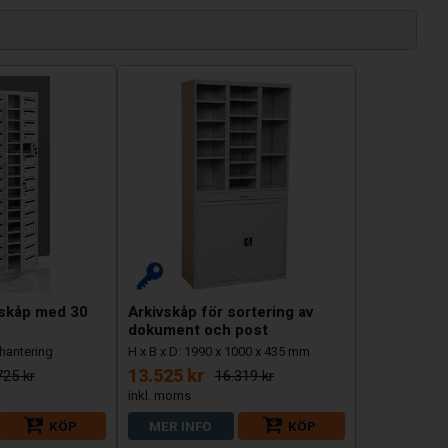
sskåp med 30
Arkivskåp för sortering av
dokument och post
thantering
H x B x D: 1990 x 1000 x 435 mm
13.525 kr
725 kr
16.319 kr
KÖP
MER INFO
KÖP