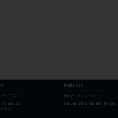
ss
Maila oss
-22 01 22
info@arkivexperten.se
Se vad våra kunder tycker
n Norden AB
n 16 A