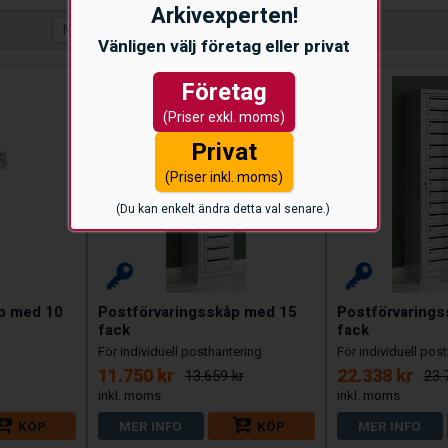
Arkivexperten!
Vänligen välj företag eller privat
Företag
(Priser exkl. moms)
Privat
(Priser inkl. moms)
(Du kan enkelt ändra detta val senare.)
åp med 10
Postförvaringsskåp med 15
Postförvaring
fack
fack
För individuell posthantering
För individuell pos
11.750 kr
22.338 kr
13.659 kr
23.
KÖP
MER INFO
KÖP
MER INFO