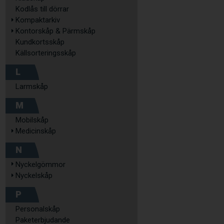
Kodlås till dörrar
Kompaktarkiv
Kontorskåp & Pärmskåp
Kundkortsskåp
Källsorteringsskåp
L
Larmskåp
M
Mobilskåp
Medicinskåp
N
Nyckelgömmor
Nyckelskåp
P
Personalskåp
Paketerbjudande