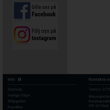
Info
Kontakta o
Startsida
Telefon:
0770
Vanliga frågor
Arkivexperte
Skåpguiden
Kunskapsallé
941 63 Piteå
Köpvillkor