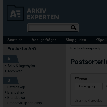
Startsida
Vanliga frågor
Skåpguiden
Köpvil
Postsorteringsskåp
A
Postsorteri
Arkiv & lagerhyllor
Arkivskåp
Filtrera:
B
Utvändig höjd
Batteriskåp
▾
Brandskåp
Brandboxar
Visar 4 av 4 produkter
Brandavskiljande skåp