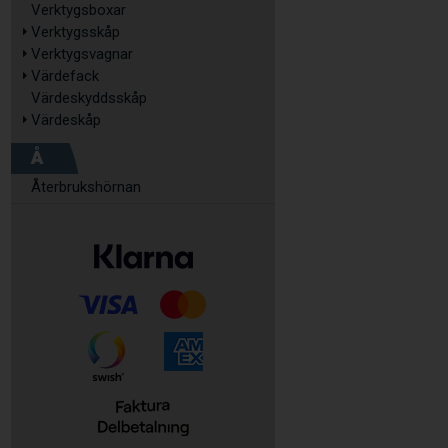
Verktygsboxar
Verktygsskåp
Verktygsvagnar
Värdefack
Värdeskyddsskåp
Värdeskåp
Å
Återbrukshörnan