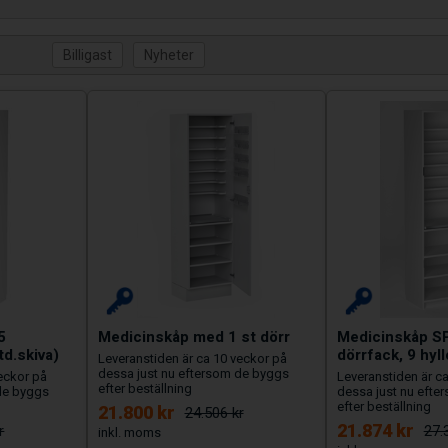
5
Medicinskåp med 1 st dörr
Medicinskåp SP
td.skiva)
dörrfack, 9 hyll
Leveranstiden är ca 10 veckor på
dessa just nu eftersom de byggs
veckor på
Leveranstiden är c
efter beställning
 de byggs
dessa just nu efte
efter beställning
21.800 kr
24.506 kr
21.874 kr
r
27.