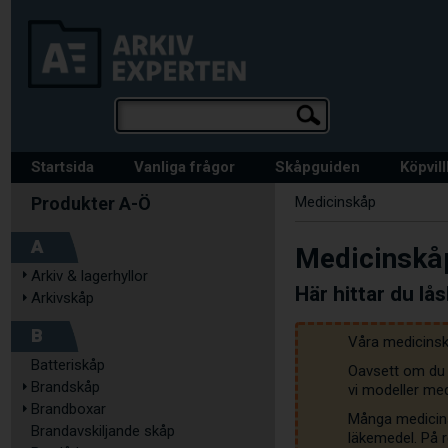
Startsida
Vanliga frågor
Skåpguiden
Köpvil
Medicinskåp
A
Medicinskå
Arkiv & lagerhyllor
Här hittar du lå
Arkivskåp
B
Våra medicinsk
Batteriskåp
Oavsett om du 
Brandskåp
vi modeller me
Brandboxar
Många medicins
Brandavskiljande skåp
läkemedel. På r