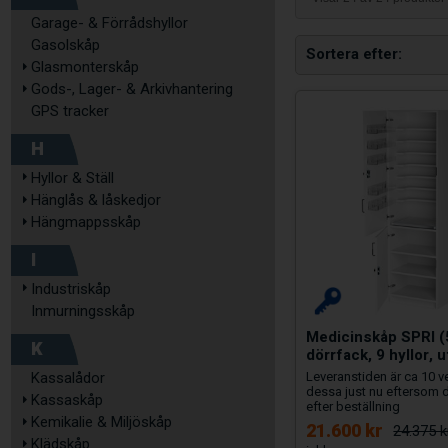
Garage- & Förrådshyllor
Gasolskåp
Sortera efter
Glasmonterskåp
Gods-, Lager- & Arkivhantering
GPS tracker
H
Hyllor & Ställ
Hänglås & låskedjor
Hängmappsskåp
I
Industriskåp
Inmurningsskåp
Medicinskåp SPRI (
K
dörrfack, 9 hyllor, u
Leveranstiden är ca 10 
Kassalådor
dessa just nu eftersom
Kassaskåp
efter beställning
Kemikalie & Miljöskåp
21.600 kr
24.375 k
Klädskåp