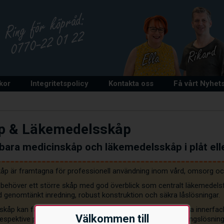
lkor
Integritetspolicy
Kontakta oss
Få vårt Nyhet
p & Läkemedelsskåp
sbara medicinskåp och läkemedelsskåp i plåt ell
åp är framtagna för professionell användning inom vård, omsorg o
behöver ett större skåp med god överblick som centralt läkemedelsfö
d genomtänkt inredning, robust konstruktion och säkra låslösningar.
kåp kan fås med likalåsning, huvudnyckelsystem, separata innerfack e
Välkommen till
espektive produktsida ser du vilka låsalternativ och inredningslösning