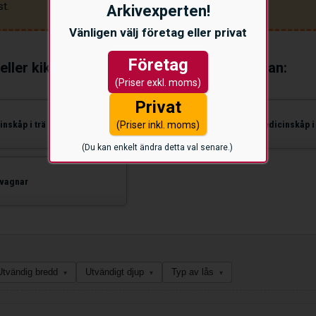
Arkivexperten!
t.
Vänligen välj företag eller privat
Företag
 eller kika på ett
urval
av medicinskåp nedan:
(Priser exkl. moms)
Privat
inskåp i trä (SPRI-typ)
Väggmonterade medicinskåp i 
(Priser inkl. moms)
(Du kan enkelt ändra detta val senare.)
vagnar
Utvändig bredd
Utvändigt djup
Typ av lås
▾
▾
▾