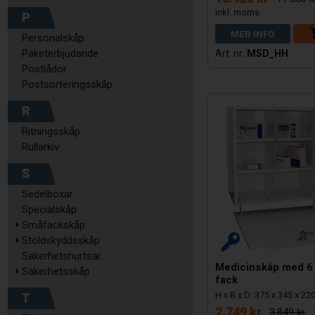
P
MER INFO
Personalskåp
Paketerbjudande
MSD_HH
Postlådor
Postsorteringsskåp
R
Ritningsskåp
Rullarkiv
S
Sedelboxar
Specialskåp
Småfackskåp
Stöldskyddsskåp
Säkerhetshurtsar
Medicinskåp med 6
Säkerhetsskåp
fack
T
H x B x D: 375 x 345 x 2
2.749 kr
3.849 kr