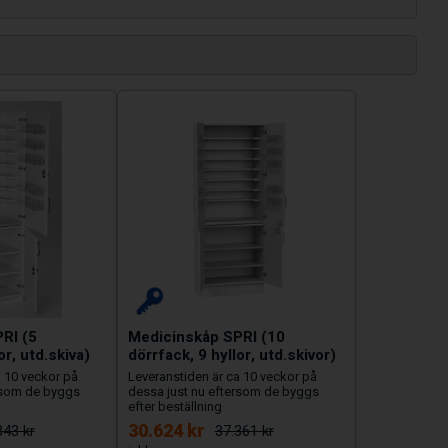
RI (5
Medicinskåp SPRI (10
or, utd.skiva)
dörrfack, 9 hyllor, utd.skivor)
a 10 veckor på
Leveranstiden är ca 10 veckor på
rsom de byggs
dessa just nu eftersom de byggs
efter beställning
30.624 kr
343 kr
37.361 kr