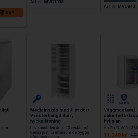
MVC1035
MVC840
KÖP
ligt
Medicinskåp med 1 st dörr,
Väggmonterat
Vänsterhängd dörr,
säkerhetsklass
nyckellåsning
hyllplan
75 mm
Leveranstiden är ca 10 veckor på
H x B x D: 500 x 36
dessa just nu eftersom de byggs
11.249 kr
15.
efter beställning