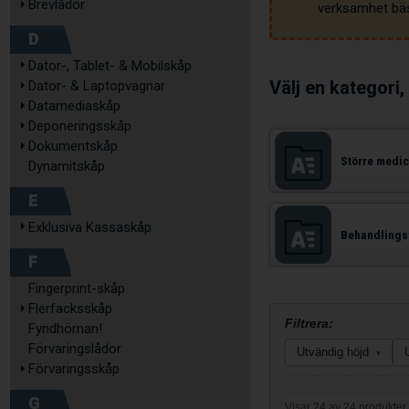
Brevlådor
verksamhet bäs
D
Dator-, Tablet- & Mobilskåp
Välj en kategori,
Dator- & Laptopvagnar
Datamediaskåp
Deponeringsskåp
Dokumentskåp
Större medic
Dynamitskåp
E
Exklusiva Kassaskåp
Behandlings
F
Fingerprint-skåp
Flerfacksskåp
Filtrera:
Fyndhörnan!
Förvaringslådor
Utvändig höjd
▾
Förvaringsskåp
G
Visar 24 av 24 produkter