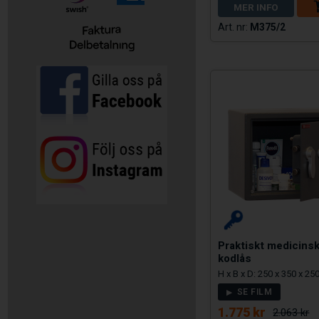
MER INFO
M375/2
Praktiskt medicins
kodlås
H x B x D: 250 x 350 x 2
SE FILM
1.775 kr
2.063 kr