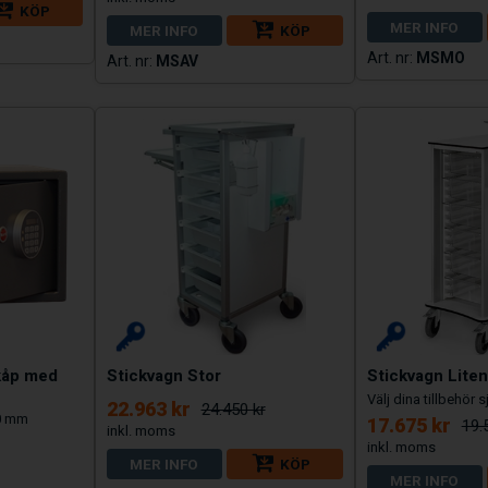
KÖP
MER INFO
MER INFO
KÖP
MSMO
MSAV
kåp med
Stickvagn Stor
Stickvagn Liten
Välj dina tillbehör s
22.963 kr
24.450 kr
50 mm
17.675 kr
19.
MER INFO
KÖP
MER INFO