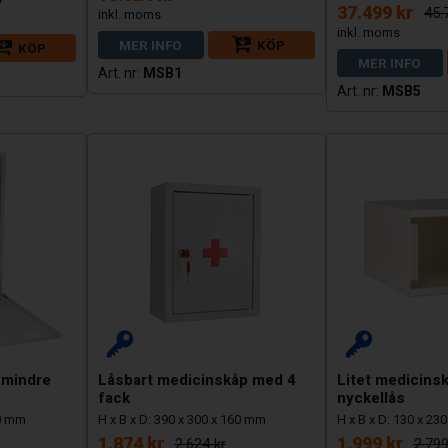
37.499 kr
45.
MER INFO
KÖP
KÖP
MER INFO
MSB1
MSB5
 mindre
Låsbart medicinskåp med 4
Litet medicins
fack
nyckellås
20 mm
H x B x D: 390 x 300 x 160 mm
H x B x D: 130 x 23
1.874 kr
1.999 kr
2.624 kr
2.799