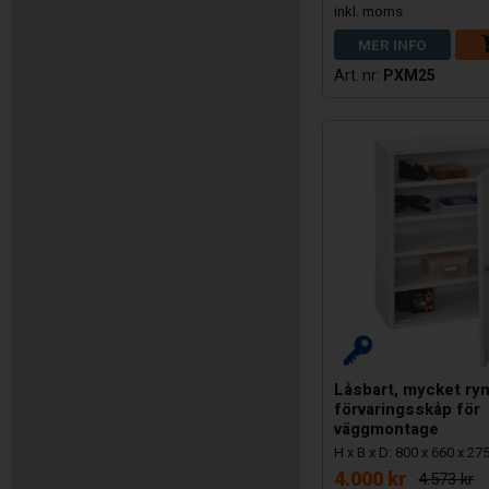
MER INFO
PXM25
Låsbart, mycket rym
förvaringsskåp för
väggmontage
H x B x D: 800 x 660 x 2
4.000 kr
4.573 kr