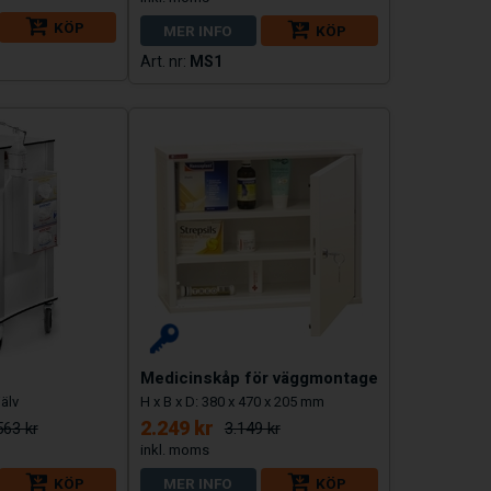
KÖP
MER INFO
KÖP
MS1
Medicinskåp för väggmontage
jälv
H x B x D: 380 x 470 x 205 mm
2.249 kr
563 kr
3.149 kr
KÖP
MER INFO
KÖP