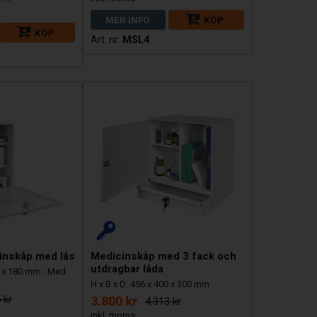
MER INFO
KÖP
KÖP
MSL4
cinskåp med lås
Medicinskåp med 3 fack och
utdragbar låda
0 x 180 mm - Med
H x B x D: 456 x 400 x 300 mm
 kr
3.800 kr
4.313 kr