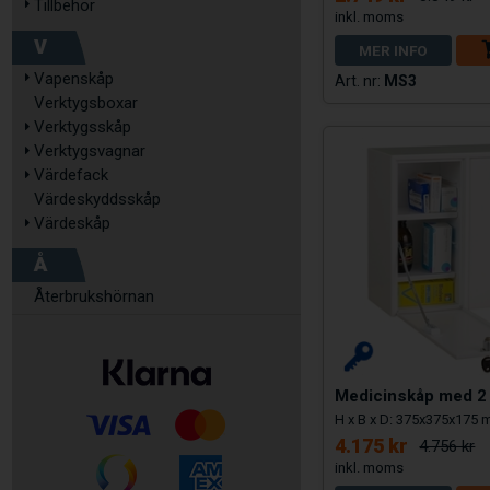
Tillbehör
V
MER INFO
Vapenskåp
MS3
Verktygsboxar
Verktygsskåp
Verktygsvagnar
Värdefack
Värdeskyddsskåp
Värdeskåp
Å
Återbrukshörnan
Medicinskåp med 2 
H x B x D: 375x375x175
4.175 kr
4.756 kr