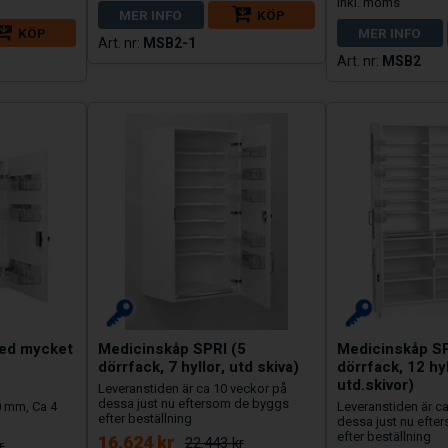
MER INFO
KÖP
KÖP
MER INFO
MSB2-1
MSB2
med mycket
Medicinskåp SPRI (5
Medicinskåp SP
dörrfack, 7 hyllor, utd skiva)
dörrfack, 12 hyl
utd.skivor)
Leveranstiden är ca 10 veckor på
dessa just nu eftersom de byggs
50 mm, Ca 4
Leveranstiden är c
efter beställning
dessa just nu efte
efter beställning
16.624 kr
22.443 kr
r