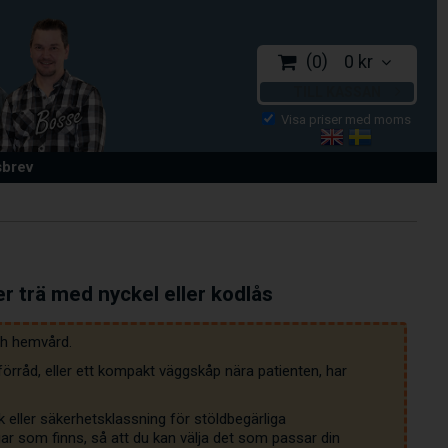
0
0 kr
TILL KASSAN
sbrev
er trä med nyckel eller kodlås
ch hemvård.
rråd, eller ett kompakt väggskåp nära patienten, har 
ller säkerhetsklassning för stöldbegärliga 
ar som finns, så att du kan välja det som passar din 