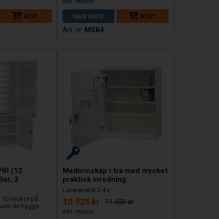
KÖP
MER INFO
KÖP
MSB4
RI (12
Medicinskåp i trä med mycket
lor, 2
praktisk inredning
Leveranstid 3-4 v
a 10 veckor på
10.925 kr
11.550 kr
rsom de byggs