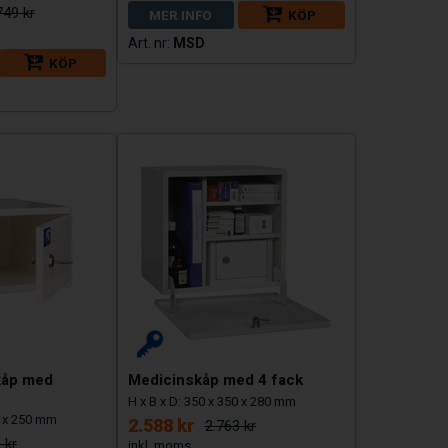
749 kr
MER INFO
KÖP
MSD
KÖP
kåp med
Medicinskåp med 4 fack
H x B x D: 350 x 350 x 280 mm
0 x 250 mm
2.588 kr
2.763 kr
 kr