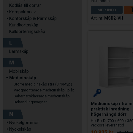
Kodlås till dörrar
MER INFO
Kompaktarkiv
MSB2-VH
Kontorskåp & Pärmskåp
Kundkortsskåp
Källsorteringsskåp
L
Larmskåp
M
Mobilskåp
Medicinskåp
Större medicinskåp i trä (SPRI-typ)
Väggmonterade medicinskåp i plåt
Säkerhetsklassade medicinskåp
Behandlingsvagnar
Medicinskåp i trä 
praktisk inredning,
N
högerhängd dörr
H x B x D: 700 x 600 x 3
Nyckelgömmor
veckors leveranstid
Nyckelskåp
10.925 kr
11.550 k