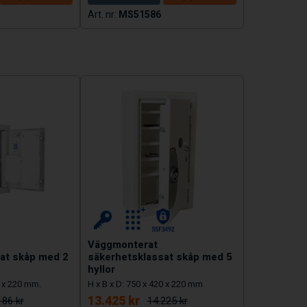
MS51586
Väggmonterat
at skåp med 2
säkerhetsklassat skåp med 5
hyllor
0 x 220 mm.
H x B x D: 750 x 420 x 220 mm
13.425 kr
186 kr
14.225 kr