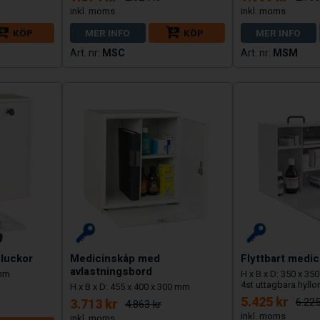
KÖP
MER INFO
KÖP
MER INFO
MSC
MSM
luckor
Medicinskåp med
Flyttbart medi
avlastningsbord
 mm
H x B x D: 350 x 35
4st uttagbara hyllor
H x B x D: 455 x 400 x 300 mm
5.425 kr
6.225
3.713 kr
4.863 kr