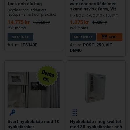
fack och eluttag
weekendpostlåda med
skandinavisk form, Vit
Skyddar och laddar era
laptops - smart och praktiskt
H x B x D: 470 x 310 x 160 mm
14.775 kr
1.275 kr
15.550 kr
1.800 kr
MER INFO
MER INFO
KÖP
LTS140E
POSTL250_VIT-
DEMO
Svart nyckelskåp med 10
Nyckelskåp i hög kvalitet
nyckelkrokar
med 30 nyckelkrokar och