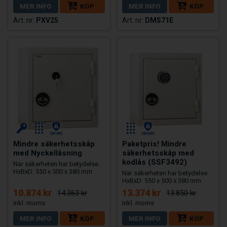
MER INFO
KÖP
MER INFO
KÖP
PXV25
DMS71E
Mindre säkerhetsskåp
Paketpris! Mindre
med Nyckellåsning
säkerhetsskåp med
kodlås (SSF3492)
När säkerheten har betydelse.
HxBxD: 550 x 500 x 380 mm
När säkerheten har betydelse.
HxBxD: 550 x 500 x 380 mm
10.874 kr
13.374 kr
14.363 kr
13.850 kr
MER INFO
KÖP
MER INFO
KÖP