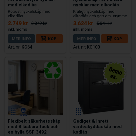
med elkodlås
nycklar med elkodlås
Robust nyckelskåp med
Krafigt nyckelskåp med
elkodlås
elkodlås och gott om utrymme
2.749 kr
3.624 kr
3.849 kr
5.041 kr
MER INFO
KÖP
MER INFO
KÖP
KC64
KC100
Flexibelt säkerhetsskåp
Gediget & inrett
med 8 låsbara fack och
värdeskyddsskåp med
en hylla SSF 3492
kodlås