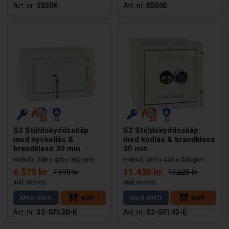
S550K
S550E
S2 Stöldskyddsskåp
S2 Stöldskyddsskåp
med nyckellås &
med kodlås & brandklass
brandklass 30 min
30 min
H×B×D: 298 x 420 x 362 mm
H×B×D: 455 x 445 x 445 mm
6.575 kr
11.438 kr
7.690 kr
13.225 kr
MER INFO
KÖP
MER INFO
KÖP
S2-GFL30-K
S2-GFL45-E