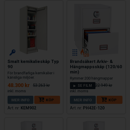
Smalt kemikalieskåp Typ
Brandsäkert Arkiv- &
90
Hängmappsskåp (120/60
min)
För brandfarliga kemikalier i
känsliga miljöer.
Rymmer 200 hängmappar
48.300 kr
16.999 kr
53.263 kr
22.949 kr
SE FILM
MER INFO
KÖP
MER INFO
KÖP
KEM902
PH42E-120