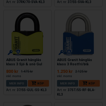
37RK/70-SVA-KL3
37/55-SVA-KL3
ABUS Granit hänglås
ABUS Granit hänglås
klass 3 Sjö & snö Gul
klass 3 Rostfri/blå
800 kr
1.250 kr
1.475 kr
2.125 kr
MER INFO
KÖP
MER INFO
KÖP
37/55-GUL-SS-KL3
37ST/55-RF-BLA-
KL3