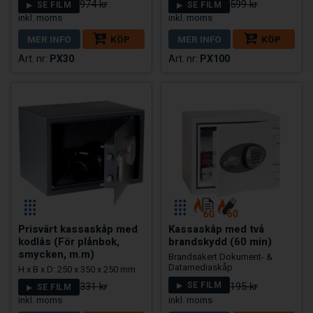
2.124 kr
3.999 kr
2.974 kr
5.599 kr
SE FILM
SE FILM
MER INFO
KÖP
MER INFO
KÖP
PX30
PX100
Prisvärt kassaskåp med
Kassaskåp med två
kodlås (För plånbok,
brandskydd (60 min)
smycken, m.m)
Brandsäkert Dokument- &
Datamediaskåp
H x B x D: 250 x 350 x 250 mm
1.575 kr
4.499 kr
2.331 kr
SE FILM
6.195 kr
SE FILM