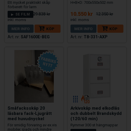
Ett mycket praktiskt skåp
H×B×D: 700x550x502 mm
förberett för larm
18.749 kr
10.550 kr
29.838 kr
12.350 kr
SE FILM
MER INFO
KÖP
MER INFO
KÖP
SAF1600E-BEG
T8-331-AXP
Småfacksskåp 20
Arkivskåp med elkodlås
låsbara fack-Ljugrått
och dubbelt Brandskydd
med huvudnyckel
(120/60 min)
För smidig förvaring av ex.vis
Rymmer 300 st hängmappar
mobiler, ipads och mindre