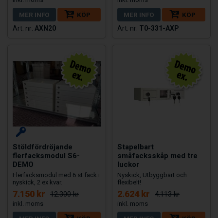
MER INFO
KÖP
MER INFO
KÖP
AXN20
T0-331-AXP
Stöldfördröjande
Stapelbart
flerfacksmodul S6-
småfacksskåp med tre
DEMO
luckor
Flerfacksmodul med 6 st fack i
Nyskick, Utbyggbart och
nyskick, 2 ex kvar.
flexibelt!
7.150 kr
2.624 kr
12.300 kr
4.113 kr