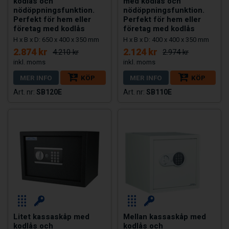
kodlås och
med kodlås och
nödöppningsfunktion.
nödöppningsfunktion.
Perfekt för hem eller
Perfekt för hem eller
företag med kodlås
företag med kodlås
H x B x D: 650 x 400 x 350 mm
H x B x D: 400 x 400 x 350 mm
2.874 kr
2.124 kr
4.210 kr
2.974 kr
MER INFO
KÖP
MER INFO
KÖP
SB120E
SB110E
Litet kassaskåp med
Mellan kassaskåp med
kodlås och
kodlås och