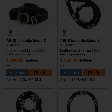
ABUS låskedja klass 3
ABUS låskedja klass 3
250 cm
200 cm
Kraftig klass3 kätting 250 cm
Kraftig klass3 kätting 200 cm
med tygöverdrag
med tygöverdrag
1.800 kr
1.150 kr
2.613 kr
1.438 kr
MER INFO
KÖP
MER INFO
KÖP
12KS/250-KL3
10KS/200-KL3