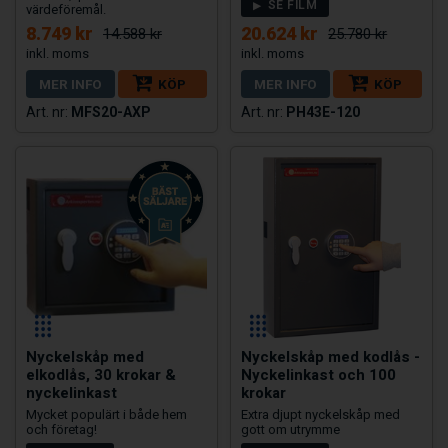
SE FILM
värdeföremål.
8.749 kr
20.624 kr
14.588 kr
25.780 kr
MER INFO
KÖP
MER INFO
KÖP
MFS20-AXP
PH43E-120
Nyckelskåp med
Nyckelskåp med kodlås -
elkodlås, 30 krokar &
Nyckelinkast och 100
nyckelinkast
krokar
Mycket populärt i både hem
Extra djupt nyckelskåp med
och företag!
gott om utrymme