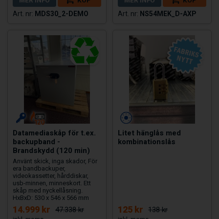
MDS30_2-DEMO
NS54MEK_D-AXP
Datamediaskåp för t.ex.
Litet hänglås med
backupband -
kombinationslås
Brandskydd (120 min)
Använt skick, inga skador, För
era bandbackuper,
videokassetter, hårddiskar,
usb-minnen, minneskort. Ett
skåp med nyckellåsning.
HxBxD: 530 x 546 x 566 mm
14.999 kr
125 kr
47.338 kr
138 kr