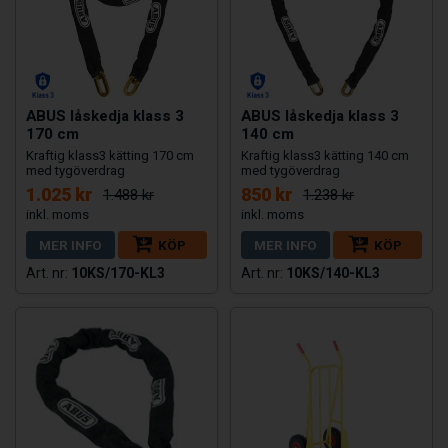
ABUS låskedja klass 3
ABUS låskedja klass 3
170 cm
140 cm
Kraftig klass3 kätting 170 cm
Kraftig klass3 kätting 140 cm
med tygöverdrag
med tygöverdrag
1.025 kr
850 kr
1.488 kr
1.238 kr
MER INFO
KÖP
MER INFO
KÖP
10KS/170-KL3
10KS/140-KL3