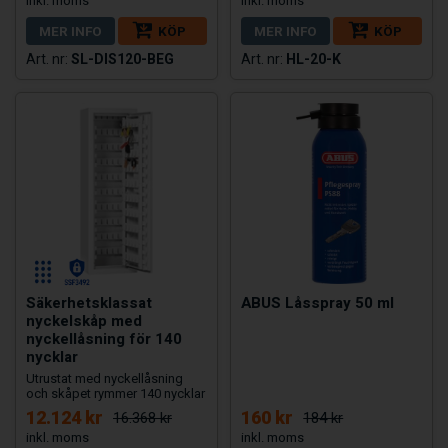
MER INFO
KÖP
MER INFO
KÖP
SL-DIS120-BEG
HL-20-K
Säkerhetsklassat
ABUS Låsspray 50 ml
nyckelskåp med
nyckellåsning för 140
nycklar
Utrustat med nyckellåsning
och skåpet rymmer 140 nycklar
12.124 kr
160 kr
16.368 kr
184 kr