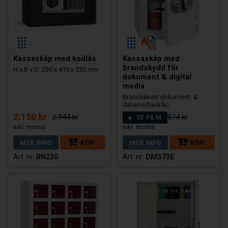
Kassaskåp med kodlås
Kassaskåp med
brandskydd för
H x B x D: 230 x 410 x 330 mm
dokument & digital
media
Brandsäkert dokument- &
datamediaskåp
2.150 kr
5.624 kr
2.944 kr
7.874 kr
SE FILM
MER INFO
KÖP
MER INFO
KÖP
BN230
DMS73E