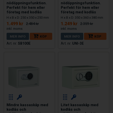
nödöppningsfunktion.
nödöppningsfunktion.
Perfekt för hem eller
Perfekt för hem eller
företag med kodlås
företag med kodlås
H x B x D: 250 x 350 x 250 mm
H x B x D: 350 x 360 x 380 mm
1.499 kr
1.249 kr
2.484 kr
2.359 kr
MER INFO
KÖP
MER INFO
KÖP
SB100E
UNI-3E
Mindre kassaskåp med
Litet kassaskåp med
kodlås och
kodlås och