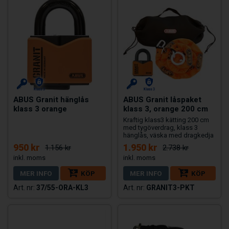
ABUS Granit hänglås
ABUS Granit låspaket
klass 3 orange
klass 3, orange 200 cm
Kraftig klass3 kätting 200 cm
med tygöverdrag, klass 3
hänglås, väska med dragkedja
950 kr
1.950 kr
1.156 kr
2.738 kr
MER INFO
KÖP
MER INFO
KÖP
37/55-ORA-KL3
GRANIT3-PKT