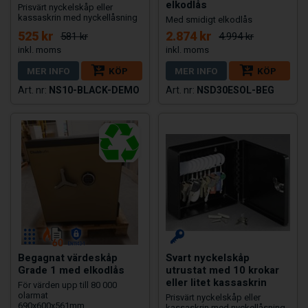
elkodlås
Prisvärt nyckelskåp eller
kassaskrin med nyckellåsning
Med smidigt elkodlås
525 kr
2.874 kr
581 kr
4.994 kr
MER INFO
KÖP
MER INFO
KÖP
NS10-BLACK-DEMO
NSD30ESOL-BEG
Begagnat värdeskåp
Svart nyckelskåp
Grade 1 med elkodlås
utrustat med 10 krokar
eller litet kassaskrin
För värden upp till 80 000
olarmat
Prisvärt nyckelskåp eller
690x600x561mm
kassaskrin med nyckellåsning