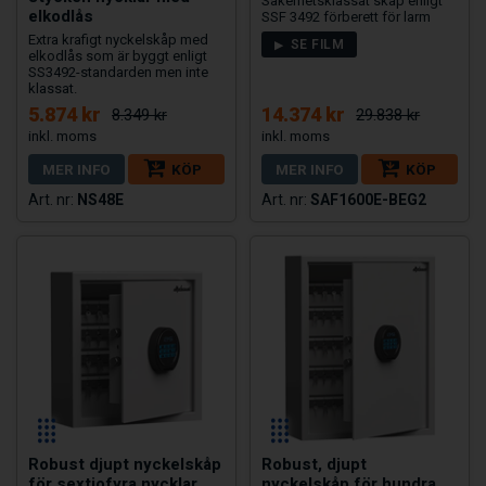
Säkerhetsklassat skåp enligt
elkodlås
SSF 3492 förberett för larm
Extra krafigt nyckelskåp med
SE FILM
elkodlås som är byggt enligt
SS3492-standarden men inte
klassat.
5.874 kr
14.374 kr
8.349 kr
29.838 kr
MER INFO
KÖP
MER INFO
KÖP
NS48E
SAF1600E-BEG2
Robust djupt nyckelskåp
Robust, djupt
för sextiofyra nycklar
nyckelskåp för hundra