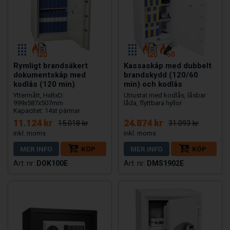
Rymligt brandsäkert
Kassaskåp med dubbelt
dokumentskåp med
brandskydd (120/60
kodlås (120 min)
min) och kodlås
Yttermått, HxBxD:
Utrustat med kodlås, låsbar
999x587x507mm
låda, flyttbara hyllor
Kapacitet: 14st pärmar
11.124 kr
24.874 kr
15.018 kr
31.093 kr
MER INFO
KÖP
MER INFO
KÖP
DOK100E
DMS1902E