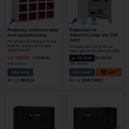
Praktiska småfacksskåp
Dubbeldörrat
med nyckellåsning
Säkerhetsskåp enl. SSF
3492
För smidig förvaring av ex.vis
mobiler, ipads och mindre
Utrustat med 4 st flyttbara
värdeföremål.
hyllor, går att fås med elkodlås
12.999 kr
28.175 kr
17.549 kr
32.850 kr
SE FILM
MER INFO
MER INFO
KÖP
MFS20
RSK1900/2