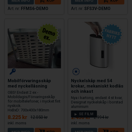
MER INFO
KÖP
MER INFO
KÖP
FFMS6-DEMO
SFS3V-DEMO
Mobilförvaringsskåp
Nyckelskåp med 54
med nyckellåsning
krokar, mekaniskt kodlås
och inkast
OBS! Endast 2 ex -
Mobildagis/Förvaringsskåp
Nya i kartong, endast 4 st kvar,
för mobiltelefoner, i mycket fint
Designat nyckelskåp i borstad
nyskick.
aluminium
HxBxD: 700x400x180mm
SE FILM
8.225 kr
2.450 kr
12.050 kr
2.994 kr
MER INFO
KÖP
MER INFO
KÖP