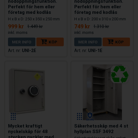
nödöppningsfunktion.
nödöppningsfunktion.
Perfekt för hem eller
Perfekt för hem eller
företag med kodlås
företag med kodlås
H x B x D: 250 x 350 x 250 mm
H x B x D: 200 x 310 x 200 mm
999 kr
749 kr
1.449 kr
1.310 kr
MER INFO
KÖP
MER INFO
KÖP
UNI-2E
UNI-1E
Mycket kraftigt
Säkerhetsskåp med 4 st
nyckelskåp för 48
hyllplan SSF 3492
stycken nycklar med