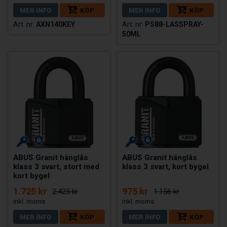
MER INFO
KÖP
MER INFO
KÖP
AXN140KEY
PS88-LASSPRAY-
50ML
ABUS Granit hänglås
ABUS Granit hänglås
klass 3 svart, stort med
klass 3 svart, kort bygel
kort bygel
1.725 kr
975 kr
2.425 kr
1.156 kr
MER INFO
KÖP
MER INFO
KÖP