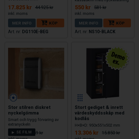
17.825 kr
550 kr
44.925 kr
581 kr
MER INFO
KÖP
MER INFO
KÖP
DG110E-BEG
NS10-BLACK
Stor stilren diskret
Stort gediget & inrett
nyckelgömma
värdeskyddsskåp med
kodlås
Smart och trygg förvaring av
extranyckeln
H×B×D: 950x551x502 mm
799 kr
13.306 kr
SE FILM
1.159 kr
15.850 kr