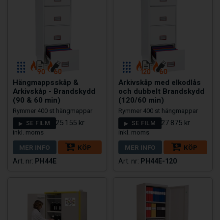
Hängmappsskåp &
Arkivskåp med elkodlås
Arkivskåp - Brandskydd
och dubbelt Brandskydd
(90 & 60 min)
(120/60 min)
Rymmer 400 st hängmappar
Rymmer 400 st hängmappar
20.124 kr
23.925 kr
25.155 kr
27.875 kr
SE FILM
SE FILM
MER INFO
KÖP
MER INFO
KÖP
PH44E
PH44E-120