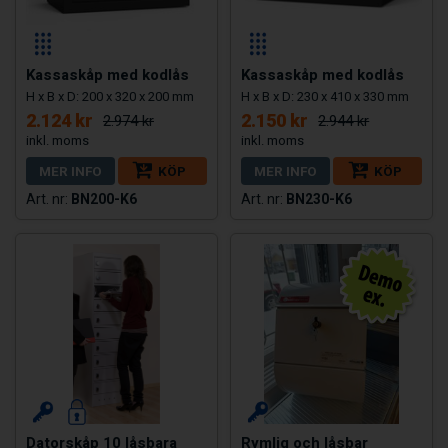
Kassaskåp med kodlås
Kassaskåp med kodlås
H x B x D: 200 x 320 x 200 mm
H x B x D: 230 x 410 x 330 mm
2.124 kr
2.150 kr
2.974 kr
2.944 kr
MER INFO
KÖP
MER INFO
KÖP
BN200-K6
BN230-K6
Datorskåp 10 låsbara
Rymlig och låsbar