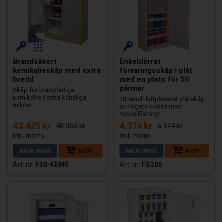
Brandsäkert
Enkeldörrat
kemikalieskåp med extra
förvaringsskåp i plåt
bredd
med en plats för 50
pärmar
Skåp för brandfarliga
kemikalier i extra känsliga
Ett smalt lättplacerat plåtskåp
miljöer.
av högsta kvalité med
nyckellåsning!
43.425 kr
4.374 kr
48.050 kr
6.124 kr
MER INFO
KÖP
MER INFO
KÖP
F30-KEM5
FS206