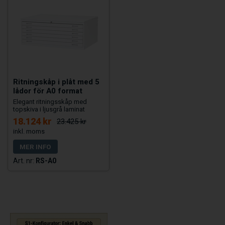
Ritningskåp i plåt med 5
lådor för A0 format
Elegant ritningsskåp med
topskiva i ljusgrå laminat
18.124 kr
23.425 kr
MER INFO
RS-A0