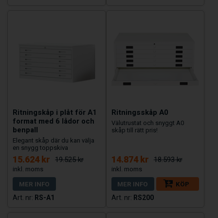
Ritningskåp i plåt för A1
Ritningsskåp A0
format med 6 lådor och
Välutrustat och snyggt A0
benpall
skåp till rätt pris!
Elegant skåp där du kan välja
en snygg toppskiva
15.624 kr
14.874 kr
19.525 kr
18.593 kr
MER INFO
MER INFO
KÖP
RS-A1
RS200