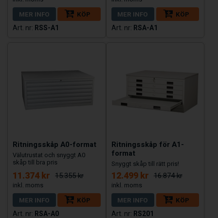
MER INFO
KÖP
MER INFO
KÖP
RSS-A1
RSA-A1
Ritningsskåp A0-format
Ritningsskåp för A1-
format
Välutrustat och snyggt A0
skåp till bra pris
Snyggt skåp till rätt pris!
11.374 kr
12.499 kr
15.355 kr
16.874 kr
MER INFO
KÖP
MER INFO
KÖP
RSA-A0
RS201