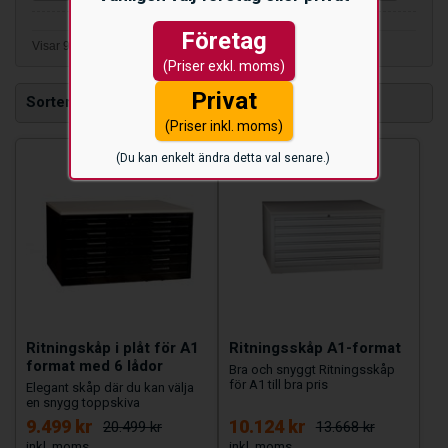
Företag
Visar 9 av 9 produkter
(Priser exkl. moms)
Privat
Sortera efter
(Priser inkl. moms)
(Du kan enkelt ändra detta val senare.)
Ritningskåp i plåt för A1
Ritningsskåp A1-format
format med 6 lådor
Bra och snyggt Ritningsskåp
för A1 till bra pris
Elegant skåp där du kan välja
en snygg toppskiva
9.499 kr
10.124 kr
20.499 kr
13.668 kr