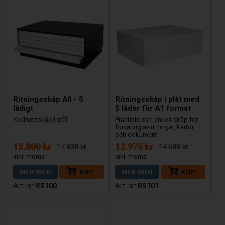
Ritningsskåp A0 - 5
Ritningsskåp i plåt med
lådigt
5 lådor för A1 format
Kvalitetsskåp i stål
Praktiskt och enkelt skåp för
förvaring av ritningar, kartor
och dokument.
15.800 kr
12.975 kr
17.838 kr
14.688 kr
MER INFO
KÖP
MER INFO
KÖP
RS100
RS101