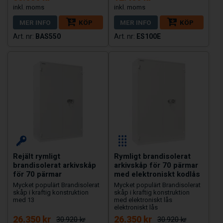
MER INFO
KÖP
MER INFO
KÖP
BAS550
ES100E
Rejält rymligt
Rymligt brandisolerat
brandisolerat arkivskåp
arkivskåp för 70 pärmar
för 70 pärmar
med elektroniskt kodlås
Mycket populärt Brandisolerat
Mycket populärt Brandisolerat
skåp i kraftig konstruktion
skåp i kraftig konstruktion
med 13
med elektroniskt lås
elektroniskt lås
26.350 kr
26.350 kr
30.920 kr
30.920 kr