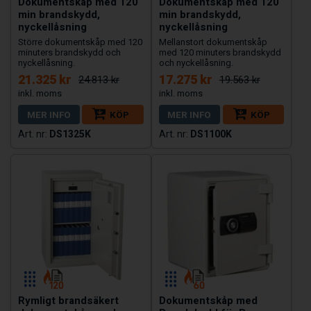
Dokumentskåp med 120
Dokumentskåp med 120
min brandskydd,
min brandskydd,
nyckellåsning
nyckellåsning
Större dokumentskåp med 120
Mellanstort dokumentskåp
minuters brandskydd och
med 120 minuters brandskydd
nyckellåsning.
och nyckellåsning.
21.325 kr
17.275 kr
24.813 kr
19.563 kr
MER INFO
KÖP
MER INFO
KÖP
DS1325K
DS1100K
Rymligt brandsäkert
Dokumentskåp med