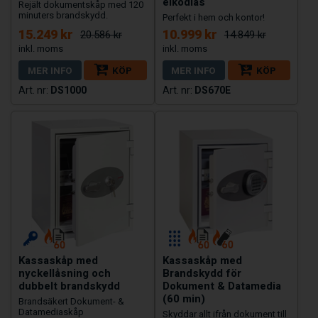
elkodlås
Rejält dokumentskåp med 120
minuters brandskydd.
Perfekt i hem och kontor!
15.249 kr
10.999 kr
20.586 kr
14.849 kr
MER INFO
KÖP
MER INFO
KÖP
DS1000
DS670E
Kassaskåp med
Kassaskåp med
nyckellåsning och
Brandskydd för
dubbelt brandskydd
Dokument & Datamedia
(60 min)
Brandsäkert Dokument- &
Datamediaskåp
Skyddar allt ifrån dokument till