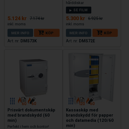
hårddiskar
SE FILM
5.124 kr
5.300 kr
7.174 kr
6.925 kr
MER INFO
KÖP
MER INFO
KÖP
DMS73K
DMS72E
Prisvärt dokumentskåp
Kassaskåp med
med brandskydd (60
brandskydd för papper
min)
och datamedia (120/60
min)
Perfekt i hem och kontor!