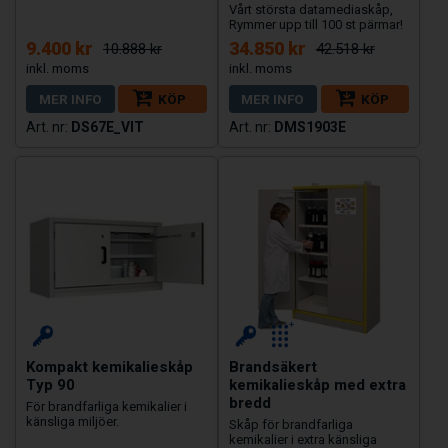
Vårt största datamediaskåp,
Rymmer upp till 100 st pärmar!
9.400 kr
34.850 kr
10.888 kr
42.518 kr
MER INFO
KÖP
MER INFO
KÖP
DS67E_VIT
DMS1903E
Kompakt kemikalieskåp
Brandsäkert
Typ 90
kemikalieskåp med extra
bredd
För brandfarliga kemikalier i
känsliga miljöer.
Skåp för brandfarliga
kemikalier i extra känsliga