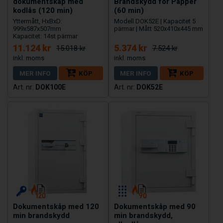
dokumentskåp med
Brandskydd för Papper
kodlås (120 min)
(60 min)
Yttermått, HxBxD:
Modell DOK52E | Kapacitet 5
999x587x507mm
pärmar | Mått 520x410x445 mm
Kapacitet: 14st pärmar
11.124 kr
5.374 kr
15.018 kr
7.524 kr
MER INFO
KÖP
MER INFO
KÖP
DOK100E
DOK52E
Dokumentskåp med 120
Dokumentskåp med 90
min brandskydd
min brandskydd,