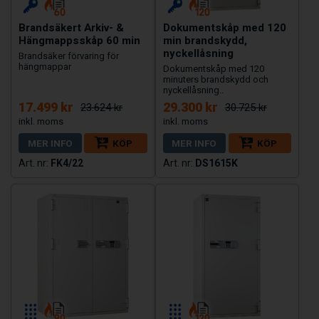
Brandsäkert Arkiv- &
Dokumentskåp med 120
Hängmappsskåp 60 min
min brandskydd,
nyckellåsning
Brandsäker förvaring för
hängmappar
Dokumentskåp med 120
minuters brandskydd och
nyckellåsning..
17.499 kr
29.300 kr
23.624 kr
30.725 kr
MER INFO
KÖP
MER INFO
KÖP
FK4/22
DS1615K