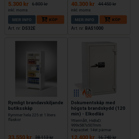
5.300 kr
40.300 kr
6.800 kr
44.450 kr
MER INFO
KÖP
MER INFO
KÖP
DS32E
BAS1000
Rymligt brandavskiljande
Dokumentskåp med
butiksskåp
högsta brandskydd (120
min) - Elkodlås
Rymmer hela 225 st 1 liters
flaskor
Yttermått, HxBxD:
999x587x507mm
Kapacitet: 14st pärmar
33.550 kr
12.400 kr
38.113 kr
16.740 kr