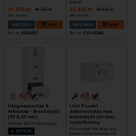
miljöer.
41.425 kr
43.425 kr
48.763 kr
48.050 kr
MER INFO
KÖP
MER INFO
KÖP
KEM901
F30-KEM5
Hängmappsskåp &
Litet Prisvärt
Arkivskåp - Brandskydd
dokumentskåp med
(90 & 60 min)
brandskydd (60 min),
nyckellåsning
Rymmer 400 st hängmappar
Ett komplett litet skåp som
SE FILM
passar i både hemmet och