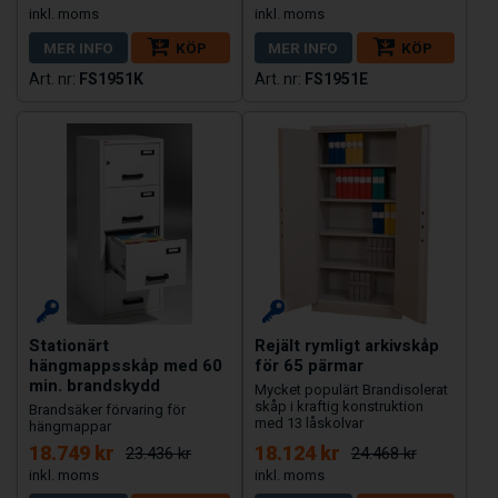
MER INFO
KÖP
MER INFO
KÖP
FS1951K
FS1951E
Stationärt
Rejält rymligt arkivskåp
hängmappsskåp med 60
för 65 pärmar
min. brandskydd
Mycket populärt Brandisolerat
skåp i kraftig konstruktion
Brandsäker förvaring för
med 13 låskolvar
hängmappar
18.749 kr
18.124 kr
23.436 kr
24.468 kr