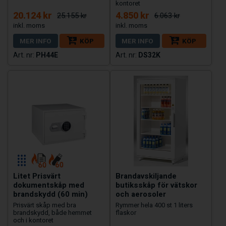
kontoret
20.124 kr
4.850 kr
25.155 kr
6.063 kr
MER INFO
KÖP
MER INFO
KÖP
PH44E
DS32K
Litet Prisvärt
Brandavskiljande
dokumentskåp med
butiksskåp för vätskor
brandskydd (60 min)
och aerosoler
Prisvärt skåp med bra
Rymmer hela 400 st 1 liters
brandskydd, både hemmet
flaskor
och i kontoret