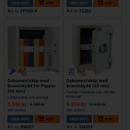
MER INFO
KÖP
MER INFO
KÖP
FP500-4
FS252
Dokumentskåp med
Dokumentskåp med
Brandskydd för Papper
brandskydd (60 min)
(60 min)
Perfekt i hemmet och det lilla
kontoret!
Lättplacerat och smidigt
5.550 kr
9.374 kr
6.188 kr
12.655 kr
MER INFO
KÖP
MER INFO
KÖP
SM031
EM031