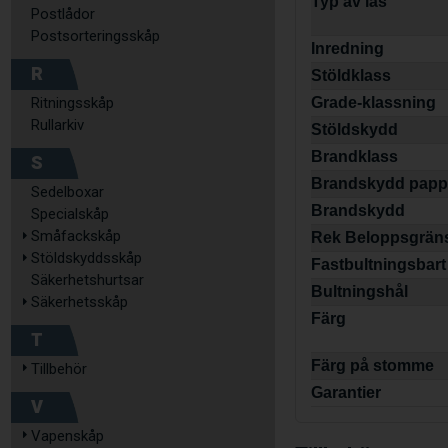
Typ av lås
Postlådor
Postsorteringsskåp
Inredning
R
Stöldklass
Ritningsskåp
Grade-klassning
Rullarkiv
Stöldskydd
Brandklass
S
Brandskydd papp
Sedelboxar
Brandskydd
Specialskåp
Småfackskåp
Rek Beloppsgrän
Stöldskyddsskåp
Fastbultningsbart
Säkerhetshurtsar
Bultningshål
Säkerhetsskåp
Färg
T
Färg på stomme
Tillbehör
Garantier
V
Vapenskåp