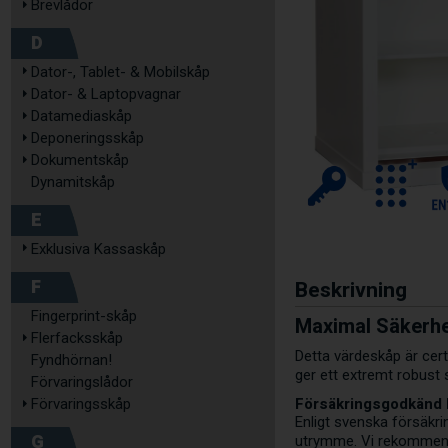
Brevlådor
D
Dator-, Tablet- & Mobilskåp
Dator- & Laptopvagnar
Datamediaskåp
Deponeringsskåp
Dokumentskåp
Dynamitskåp
E
Exklusiva Kassaskåp
F
Beskrivning
Fingerprint-skåp
Maximal Säkerh
Flerfacksskåp
Detta värdeskåp är cer
Fyndhörnan!
ger ett extremt robust 
Förvaringslådor
Försäkringsgodkänd 
Förvaringsskåp
Enligt svenska försäkri
G
utrymme. Vi rekommende