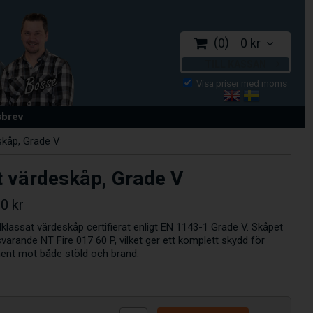
0
0 kr
TILL KASSAN
sbrev
skåp, Grade V
t värdeskåp, Grade V
00 kr
dklassat värdeskåp certifierat enligt EN 1143-1 Grade V. Skåpet
arande NT Fire 017 60 P, vilket ger ett komplett skydd för
ent mot både stöld och brand.