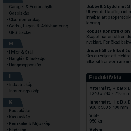
Dubbelt Skydd mot S
Garage- & Förrådshyllor
Utöver det kraftiga inb
Gasolskåp
innebär att pappersdoku
Glasmonterskåp
lösning.
Gods-, Lager- & Arkivhantering
Robust Konstruktion 
GPS tracker
Skåpet har en stilren d
nycklar). För ökad bekv
H
Underhåll av Elkodlås
Hyllor & Ställ
Om du väljer ett elektro
Hänglås & låskedjor
vilka siffror som anvä
Hängmappsskåp
I
Industriskåp
Yttermått, H x B x D
Inmurningsskåp
1240 x 740 x 710 mm
K
Innermått, H x B x D
900 x 500 x 400 mm
Kassalådor
Vikt:
Kassaskåp
950 kg
Kemikalie & Miljöskåp
Volym:
Klädskåp