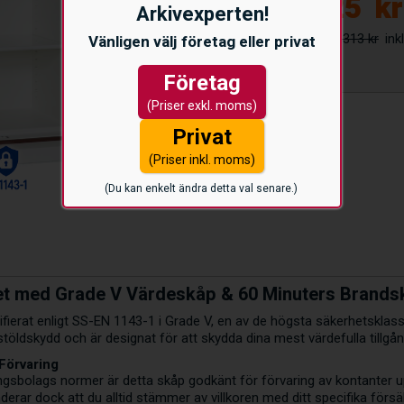
59.925
kr
Arkivexperten!
72.313 kr
Vänligen välj företag eller privat
Företag
(Priser exkl. moms)
Privat
(Priser inkl. moms)
(Du kan enkelt ändra detta val senare.)
et med Grade V Värdeskåp & 60 Minuters Brands
tifierat enligt SS-EN 1143-1 i Grade V, en av de högsta säkerhetskla
stöldskydd och är designat för att skydda dina mest värdefulla tillgån
Förvaring
ngsbolags normer är detta skåp godkänt för förvaring av kontanter upp
rar dock att du alltid stämmer av villkoren med ditt specifika försä