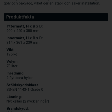
golv och bakvägg, vilket ger en stabil och säker installation.
Yttermått, H x B x D:
900 x 440 x 380 mm
Innermått, H x B x D:
814 x 361 x 239 mm
Vikt:
195 kg
Volym:
70 liter
Inredning:
2 flyttbara hyllor
Stöldskyddsklass:
SS-EN 1143-1 Grade 0
Låsning:
Nyckellås (2 nycklar ingår)
Brandskydd: