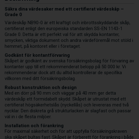
Säkra dina värdesaker med ett certifierat värdeskåp –
Grade 0
Värdeskåp NB90-0 är ett kraftigt och inbrottsskyddande skåp,
certifierat enligt den europeiska standarden SS-EN 1143-1
Grade 0. Detta är ett perfekt val för att skydda kontanter,
smycken, viktiga dokument och andra värdeföremål mot stöld i
hemmet, på kontoret eller i företaget.
Godkänt för kontantförvaring
Skåpet är godkänt av svenska försäkringsbolag för förvaring av
kontanter upp till ett rekommenderat belopp på 50 000 kr. Vi
rekommenderar dock att du alltid kontrollerar de specifika
villkoren med ditt försäkringsbolag.
Robust konstruktion och design
Med en dörr på 90 mm och väggar på 40 mm ger detta
värdeskåp ett formidabelt skydd. Skåpet är utrustat med ett
certifierat högsäkerhetslås (nyckellås) och levereras med två
nycklar. Den diskreta grå strukturlacken är slagfast och passar
väl in i de flesta miljöer.
Installation och förankring
För maximal säkerhet och för att uppfylla försäkringskraven
ska skåpet bultas fast. Skåpet är förberett för förankring i både