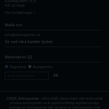
Kunskapsallén 16 A
941 63 Piteå
Fler kontaktvägar >
Maila oss
info@arkivexperten.se
Se vad våra kunder tycker
Nyhetsbrev
Registrera
Avregistrera
OK
©2025, Arkivexperten
- Allt innehåll, såsom bilder eller textinnehåll,
på www.arkivexperten.se är upphovsrättsligt skyddat och ägs
antingen av Arkivexperten eller används av Arkivexperten med