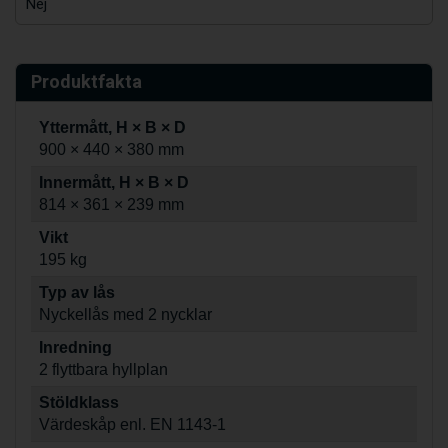
Nej
Produktfakta
Yttermått, H × B × D
900 × 440 × 380 mm
Innermått, H × B × D
814 × 361 × 239 mm
Vikt
195 kg
Typ av lås
Nyckellås med 2 nycklar
Inredning
2 flyttbara hyllplan
Stöldklass
Värdeskåp enl. EN 1143-1