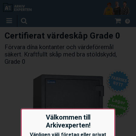
0
Certifierat värdeskåp Grade 0
Förvara dína kontanter och värdeföremål
säkert. Kraftfullt skåp med bra stöldskydd,
Grade 0
Välkommen till
Arkivexperten!
Vänligen välj företag eller privat