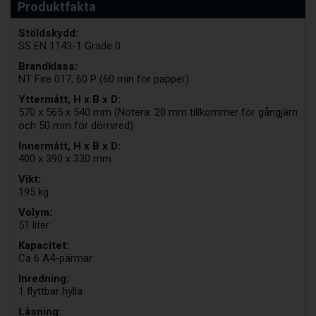
Stöldskydd:
SS EN 1143-1 Grade 0
Brandklass:
NT Fire 017, 60 P (60 min för papper)
Yttermått, H x B x D:
570 x 565 x 540 mm (Notera: 20 mm tillkommer för gångjärn
och 50 mm för dörrvred)
Innermått, H x B x D:
400 x 390 x 330 mm
Vikt:
195 kg
Volym:
51 liter
Kapacitet:
Ca 6 A4-pärmar
Inredning:
1 flyttbar hylla
Låsning: