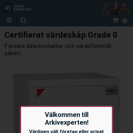
0
Certifierat värdeskåp Grade 0
Förvara dína kontanter och värdeföremål
säkert.
Välkommen till
Arkivexperten!
Vänligen välj företag eller privat