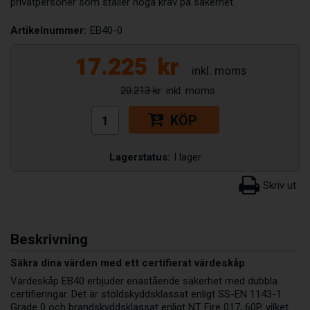
privatpersoner som ställer höga krav på säkerhet.
Artikelnummer:
EB40-0
17.225
kr
20.213 kr
KÖP
Lagerstatus:
I lager
Beskrivning
Säkra dina värden med ett certifierat värdeskåp
Värdeskåp EB40 erbjuder enastående säkerhet med dubbla
certifieringar. Det är stöldskyddsklassat enligt SS-EN 1143-1
Grade 0 och brandskyddsklassat enligt NT Fire 017, 60P, vilket