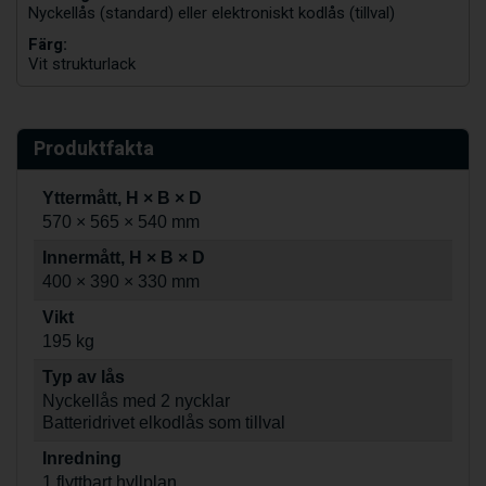
Nyckellås (standard) eller elektroniskt kodlås (tillval)
Färg:
Vit strukturlack
Produktfakta
Yttermått, H × B × D
570 × 565 × 540 mm
Innermått, H × B × D
400 × 390 × 330 mm
Vikt
195 kg
Typ av lås
Nyckellås med 2 nycklar
Batteridrivet elkodlås som tillval
Inredning
1 flyttbart hyllplan