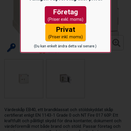
Företag
(Priser exkl. moms)
Privat
(Priser inkl. moms)
(Du kan enkelt ändra detta val senare.)
Värdeskåp EB40, ett brandklassat och stöldskyddat skåp
certifierat enligt EN 1143-1 Grade 0 och NT Fire 017 60P. Ett
kraftfullt och pålitligt skydd för dina kontanter, dokument och
värdeföremål mot både brand och stöld. Passar företag och