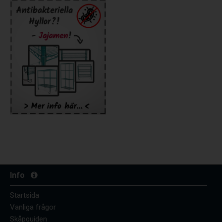
Info
Startsida
Vanliga frågor
Skåpguiden