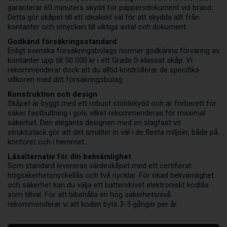
garanterar 60 minuters skydd för pappersdokument vid brand.
Detta gör skåpet till ett idealiskt val för att skydda allt från
kontanter och smycken till viktiga avtal och dokument.
Godkänd försäkringsstandard
Enligt svenska försäkringsbolags normer godkänns förvaring av
kontanter upp till 50 000 kr i ett Grade 0-klassat skåp. Vi
rekommenderar dock att du alltid kontrollerar de specifika
villkoren med ditt försäkringsbolag.
Konstruktion och design
Skåpet är byggt med ett robust stöldskydd och är förberett för
säker fastbultning i golv, vilket rekommenderas för maximal
säkerhet. Den eleganta designen med en slagfast vit
strukturlack gör att det smälter in väl i de flesta miljöer, både på
kontoret och i hemmet.
Låsalternativ för din bekvämlighet
Som standard levereras värdeskåpet med ett certifierat
högsäkerhetsnyckellås och två nycklar. För ökad bekvämlighet
och säkerhet kan du välja ett batteridrivet elektroniskt kodlås
som tillval. För att bibehålla en hög säkerhetsnivå
rekommenderar vi att koden byts 3-5 gånger per år.