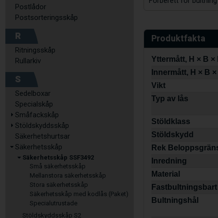
Förberett för bultning
Postlådor
Postsorteringsskåp
R
Produktfakta
Ritningsskåp
Yttermått, H × B ×
Rullarkiv
Innermått, H × B ×
S
Vikt
Sedelboxar
Typ av lås
Specialskåp
Småfackskåp
Stöldklass
Stöldskyddsskåp
Stöldskydd
Säkerhetshurtsar
Säkerhetsskåp
Rek Beloppsgrän
Säkerhetsskåp SSF3492
Inredning
Små säkerhetsskåp
Material
Mellanstora säkerhetsskåp
Stora säkerhetsskåp
Fastbultningsbart
Säkerhetsskåp med kodlås (Paket)
Bultningshål
Specialutrustade
Stöldskyddsskåp S2