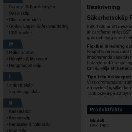
Beskrivning
Garage- & Förrådshyllor
Gasolskåp
Säkerhetsskåp R
Glasmonterskåp
Gods-, Lager- & Arkivhantering
RSK 1900 är ett mycket 
är certifierat enligt SS
GPS tracker
golv och rygg är det en
H
Flexibel inredning oc
Skåpet levereras med fy
Hyllor & Ställ
imponerande kapacitet 
Hänglås & låskedjor
I standardutförande in
Hängmappsskåp
kan du välja ett batterid
I
Tips från Arkivexpert
Vi rekommenderar starkt
Industriskåp
ett nyckellås, vilket k
Inmurningsskåp
Tänk också på att byta 
K
Kassalådor
Kassaskåp
Modell:
Kemikalie & Miljöskåp
RSK 1900
Klädskåp