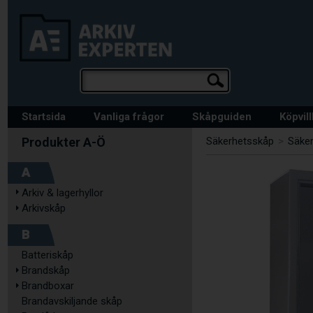
Startsida
Vanliga frågor
Skåpguiden
Köpvil
Säkerhetsskåp
>
Säke
A
Arkiv & lagerhyllor
Arkivskåp
B
Batteriskåp
Brandskåp
Brandboxar
Brandavskiljande skåp