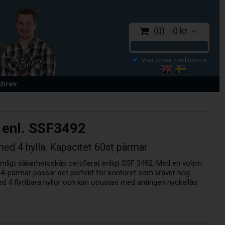
0
0 kr
TILL KASSAN
sbrev
 enl. SSF3492
med 4 hylla. Kapacitet 60st pärmar
mligt säkerhetsskåp certifierat enligt SSF 3492. Med en volym
 A4-pärmar passar det perfekt för kontoret som kräver hög
d 4 flyttbara hyllor och kan utrustas med antingen nyckellås