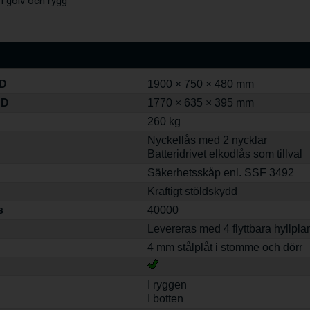
 i golv och rygg
 D
1900 × 750 × 480 mm
 D
1770 × 635 × 395 mm
260 kg
Nyckellås med 2 nycklar
Batteridrivet elkodlås som tillval
Säkerhetsskåp enl. SSF 3492
Kraftigt stöldskydd
s
40000
Levereras med 4 flyttbara hyllpla
4 mm stålplåt i stomme och dörr
I ryggen
I botten