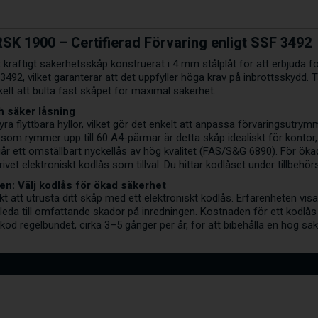
SK 1900 – Certifierad Förvaring enligt SSF 3492
kraftigt säkerhetsskåp konstruerat i 4 mm stålplåt för att erbjuda f
F 3492, vilket garanterar att det uppfyller höga krav på inbrottsskydd.
kelt att bulta fast skåpet för maximal säkerhet.
h säker låsning
ra flyttbara hyllor, vilket gör det enkelt att anpassa förvaringsutry
som rymmer upp till 60 A4-pärmar är detta skåp idealiskt för kontor,
går ett omställbart nyckellås av hög kvalitet (FAS/S&G 6890). För ök
rivet elektroniskt kodlås som tillval. Du hittar kodlåset under tillbehörs
en: Välj kodlås för ökad säkerhet
 att utrusta ditt skåp med ett elektroniskt kodlås. Erfarenheten visar
an leda till omfattande skador på inredningen. Kostnaden för ett kodl
kod regelbundet, cirka 3–5 gånger per år, för att bibehålla en hög sä