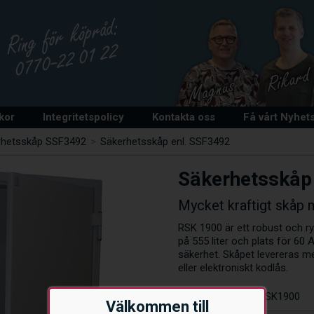
lkor
Integritetspolicy
Kontakta oss
Få vårt Nyhet
rhetsskåp SSF3492
>
Säkerhetsskåp enl. SSF3492
Säkerhetsskåp
Mycket kraftigt skåp 
RSK 1900 är ett robust och ry
på 555 liter och plats för 60
säkerhet. Skåpet levereras me
eller elektroniskt kodlås.
Artikelnummer:
RSK1900
Välkommen till