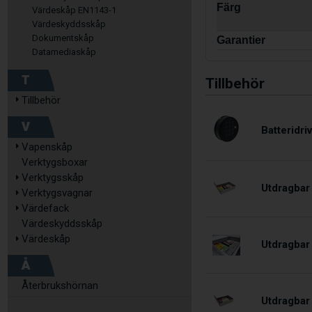
Färg
Värdeskåp EN1143-1
Värdeskyddsskåp
Dokumentskåp
Garantier
Datamediaskåp
T
Tillbehör
Tillbehör
V
Batteridri
Vapenskåp
Verktygsboxar
Verktygsskåp
Utdragbar
Verktygsvagnar
Värdefack
Värdeskyddsskåp
Värdeskåp
Utdragbar
Å
Återbrukshörnan
Utdragbar