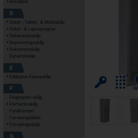
Brevlådor
D
Dator-, Tablet- & Mobilskåp
Dator- & Laptopvagnar
Datamediaskåp
Deponeringsskåp
Dokumentskåp
Dynamitskåp
E
Exklusiva Kassaskåp
F
Fingerprint-skåp
Flerfacksskåp
Fyndhörnan!
Förvaringslådor
Förvaringsskåp
G