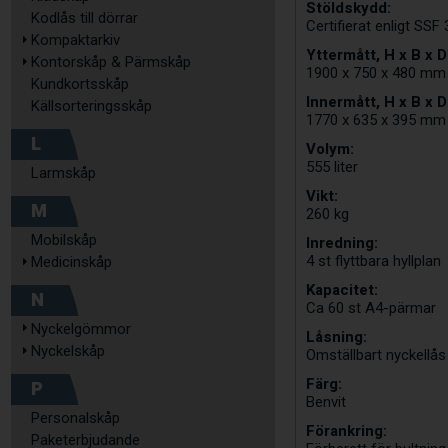
Stöldskydd:
Kodlås till dörrar
Certifierat enligt SSF
Kompaktarkiv
Yttermått, H x B x D
Kontorskåp & Pärmskåp
1900 x 750 x 480 mm
Kundkortsskåp
Innermått, H x B x D
Källsorteringsskåp
1770 x 635 x 395 mm
L
Volym:
555 liter
Larmskåp
Vikt:
M
260 kg
Mobilskåp
Inredning:
4 st flyttbara hyllplan
Medicinskåp
Kapacitet:
N
Ca 60 st A4-pärmar
Nyckelgömmor
Låsning:
Nyckelskåp
Omställbart nyckellås
Färg:
P
Benvit
Personalskåp
Förankring:
Paketerbjudande