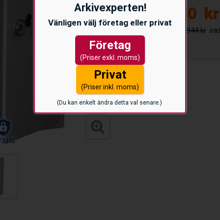
Arkivexperten!
23.050
kr
Vänligen välj företag eller privat
26.944 kr
Företag
(Priser exkl. moms)
Privat
(Priser inkl. moms)
(Du kan enkelt ändra detta val senare.)