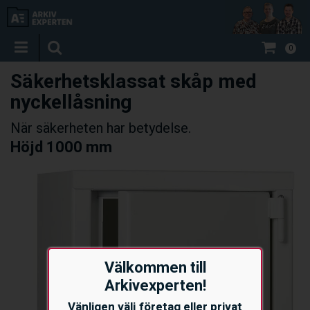
0
Säkerhetsklassat skåp med
nyckellåsning
När säkerheten har betydelse.
Höjd 1000 mm
Välkommen till
Arkivexperten!
Vänligen välj företag eller privat