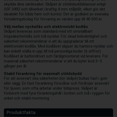
skydda dina värdesaker. Skåpet är stöldskyddsklassat enligt
SSF 3492 och tillverkat i kraftig 4 mm stålplåt, vilket gör det
idealiskt för både hem och kontor. Det är godkänt av svenska
försäkringsbolag för förvaring av värden upp till 40 000 kr.
Välj mellan nyckellås och elektroniskt kodlås
Skåpet levereras som standard med ett omställbart
högsäkerhetslås och två nycklar. För ökad bekvämlighet och
säkerhet rekommenderar vi att du uppgraderar till ett
elektroniskt kodlås. Med kodlåset slipper du hantera nycklar och
kan enkelt ställa in upp till två personliga koder (6 siffror).
Kodlåset är batteridrivet och färdigmonterat vid leverans. För
maximal säkerhet rekommenderar vi att du byter kod 3–5
gånger per år.
Stabil förankring för maximalt stöldskydd
För att avsevärt öka säkerheten bör skåpet bultas fast i golv
eller vägg. En fast förankring försvårar och fördröjer avsevärt
för tjuven, som ofta arbetar under tidspress. Skåpet är
förberett med fyra förankringshål i botten och två i ryggen för
enkel och stabil montering.