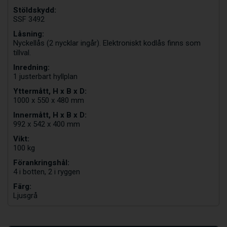
Stöldskydd:
SSF 3492
Låsning:
Nyckellås (2 nycklar ingår). Elektroniskt kodlås finns som
tillval.
Inredning:
1 justerbart hyllplan
Yttermått, H x B x D:
1000 x 550 x 480 mm
Innermått, H x B x D:
992 x 542 x 400 mm
Vikt:
100 kg
Förankringshål:
4 i botten, 2 i ryggen
Färg:
Ljusgrå