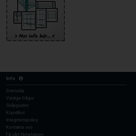
Info
Startsida
Vanliga frågor
Skåpguiden
Köpvillkor
Integritetspolicy
Kontakta oss
Få vårt Nyhetsbrev