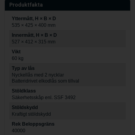
Produktfakta
Yttermått, H × B × D
535 × 425 × 400 mm
Innermått, H × B × D
527 × 412 × 315 mm
Vikt
60 kg
Typ av lås
Nyckellås med 2 nycklar
Batteridrivet elkodlås som tillval
Stöldklass
Säkerhetsskåp enl. SSF 3492
Stöldskydd
Kraftigt stöldskydd
Rek Beloppsgräns
40000