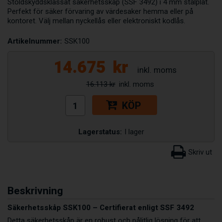
Stöldskyddsklassat säkerhetsskåp (SSF 3492) i 4 mm stålplåt.
Perfekt för säker förvaring av värdesaker hemma eller på
kontoret. Välj mellan nyckellås eller elektroniskt kodlås.
Artikelnummer:
SSK100
14.675
kr
16.113 kr
KÖP
Lagerstatus:
I lager
Beskrivning
Säkerhetsskåp SSK100 – Certifierat enligt SSF 3492
Detta säkerhetsskåp är en robust och pålitlig lösning för att