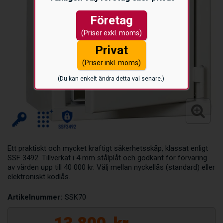
Företag
(Priser exkl. moms)
Privat
(Priser inkl. moms)
(Du kan enkelt ändra detta val senare.)
Ett praktiskt och mycket kraftigt säkerhetsskåp, klassat enligt
SSF 3492. Tillverkat i 4 mm stålplåt och godkänt för förvaring
av värden upp till 40 000 kr. Välj mellan nyckellås (standard) eller
elektroniskt kodlås.
Artikelnummer:
SSK70