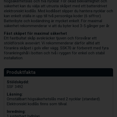
högsäkerhetslås och två nycklar. För ökad bekvämlighet och
säkerhet kan du välja att utrusta skåpet med ett batteridrivet
elektroniskt kodlås. Med kodlåset slipper du hantera nycklar och
kan enkelt ställa in upp till två personliga koder (6 siffror).
Batteribyte och kodändring är mycket enkelt. För maximal
säkerhet rekommenderar vi att du byter kod 3-5 gånger per år.
Fäst skåpet för maximal säkerhet
Ett fastbultat skåp avskräcker tjuven och försvårar ett
stöldförsök avsevärt. Vi rekommenderar därför alltid att
förankra skåpet i golv eller vägg. SSK70 är förberett med fyra
förankringshål i botten och två i ryggen för enkel och stabil
installation.
Stöldskydd:
SSF 3492
Låsning:
Omställbart högsäkerhetslås med 2 nycklar (standard).
Elektroniskt kodlås finns som tillval.
Inredning:
1 justerbart hyllplan