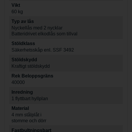
Vikt
60 kg
Typ av lås
Nyckellås med 2 nycklar
Batteridrivet elkodlås som tillval
Stöldklass
Säkerhetsskåp enl. SSF 3492
Stöldskydd
Kraftigt stöldskydd
Rek Beloppsgräns
40000
Inredning
1 flyttbart hyllplan
Material
4 mm stålplåt i
stomme och dörr
Fastbultningsbart