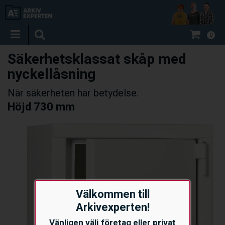
0
Säkerhetsklassat skåp med
nyckellåsning
När säkerheten har betydelse.
Höjd 730 mm
Välkommen till
Arkivexperten!
Vänligen välj företag eller privat