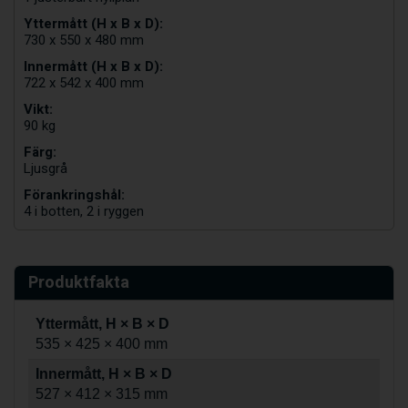
Yttermått (H x B x D):
730 x 550 x 480 mm
Innermått (H x B x D):
722 x 542 x 400 mm
Vikt:
90 kg
Färg:
Ljusgrå
Förankringshål:
4 i botten, 2 i ryggen
Produktfakta
Yttermått, H × B × D
535 × 425 × 400 mm
Innermått, H × B × D
527 × 412 × 315 mm