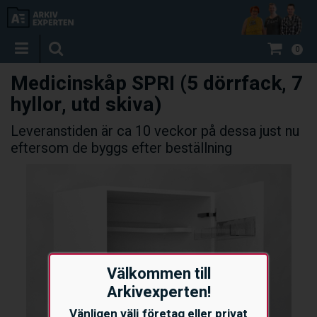
0
Medicinskåp SPRI (5 dörrfack, 7
hyllor, utd skiva)
Leveranstiden är ca 10 veckor på dessa just nu
eftersom de byggs efter beställning
Välkommen till
Arkivexperten!
Vänligen välj företag eller privat