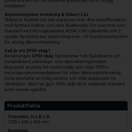
justerbara ben och en täckande golvsockel för en snygg
installation.
Anpassningsbar Inredning & Säkert Lås
Skåpet är flexibelt och kan anpassas efter dina specifika behov
med flyttbara hyllplan och olika låsalternativ. Det levereras som
standard med ett högkvalitativt ASSA 1596 cylinderlås och 2
nycklar. Nycklarna kan enkelt integreras i ett huvudnyckelsystem
för smidig åtkomsthantering.
Vad är ett SPRI-skåp?
Benämningen
SPRI-skåp
härstammar från Sjukvårdens och
socialvårdens planerings- och rationaliseringsinstitut.
Begreppet används för medicinskåp som följer SPRI:s
historiska rekommendationer för säker läkemedelsförvaring.
Detta innefattar en tydlig struktur och mått anpassade för
vårdmiljöer, vilket har gjort SPRI-skåp till en etablerad standard
inom svensk sjukvård.
Yttermått, H x B x D:
1230 x 600 x 450 mm
Inredning: