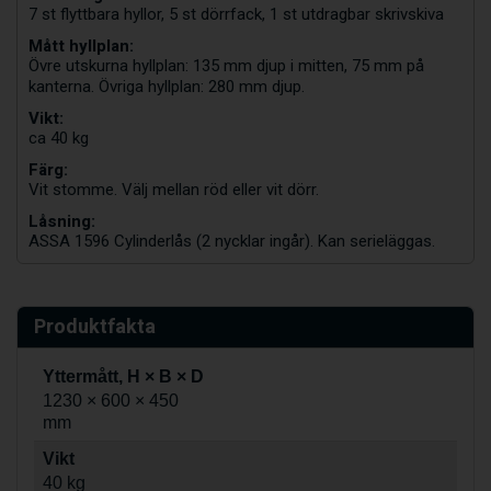
7 st flyttbara hyllor, 5 st dörrfack, 1 st utdragbar skrivskiva
Mått hyllplan:
Övre utskurna hyllplan: 135 mm djup i mitten, 75 mm på
kanterna. Övriga hyllplan: 280 mm djup.
Vikt:
ca 40 kg
Färg:
Vit stomme. Välj mellan röd eller vit dörr.
Låsning:
ASSA 1596 Cylinderlås (2 nycklar ingår). Kan serieläggas.
Produktfakta
Yttermått, H × B × D
1230 × 600 × 450
mm
Vikt
40 kg