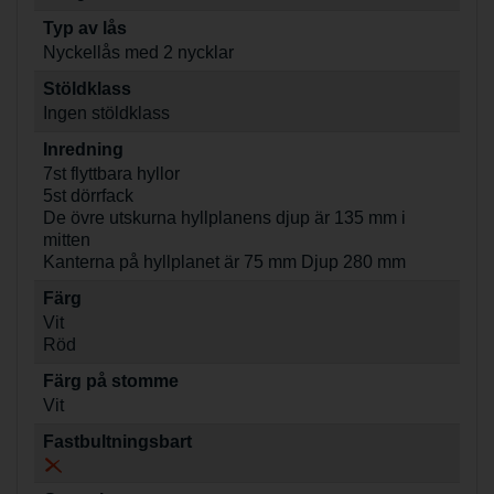
Typ av lås
Nyckellås med 2 nycklar
Stöldklass
Ingen stöldklass
Inredning
7st flyttbara hyllor
5st dörrfack
De övre utskurna hyllplanens djup är 135 mm i
mitten
Kanterna på hyllplanet är 75 mm Djup 280 mm
Färg
Vit
Röd
Färg på stomme
Vit
Fastbultningsbart