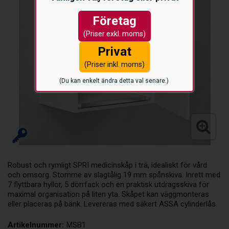
Företag
(Priser exkl. moms)
Privat
(Priser inkl. moms)
(Du kan enkelt ändra detta val senare.)
Robust och rymligt SPRI medicinskåp i trä, idealiskt för vård
och omsorg. Stomme av slagtålig 19 mm spånskiva. Inrett med
7 flyttbara hyllor, 5 dörrfack och en praktisk utdragsskiva för
maximal organisation på liten yta. Skåpet kan väggmonteras
eller placeras på bänk. Levereras med säkert ASSA cylinderlås.
Artikelnummer:
MSB1