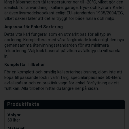
lång hållbarhet och tål temperaturer ner till -20°C, vilket gör den
idealisk för användning i källare, garage, frys- och kylrum. Kärlet
är även livsmedelsgodkänt enligt EU-standarden 1935/2004/EG,
vilket säkerställer att det är tryggt för både hälsa och miljö.
Anpassa för Enkel Sortering
Detta vita kärl fungerar som en utmärkt bas för all typ av
sortering. Komplettera med våra färgkodade lock enligt den nya
gemensamma återvinningsstandarden för att minimera
felsortering. Välj lock baserat på vilken avfallstyp du vill samla
in.
Kompletta Tillbehör
För en komplett och smidig källsorteringslösning, glöm inte att
köpa till passande lock i valfri färg, specialanpassade 60-liters
avfallspåsar och en praktisk vagn för enkel förflyttning av ett
fullt kärl. Alla tillbehör hittar du längre ner på sidan.
Volym:
60 liter
Material: