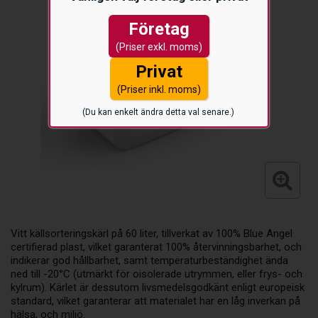
Företag
(Priser exkl. moms)
Privat
(Priser inkl. moms)
(Du kan enkelt ändra detta val senare.)
Vitt källsorteringskärl på 60 liter, tillverkat av 100% Blue Angel
certifierad plast, vilket garanterat 100% återvinningsbarhet, och
indikerar god hållbarhet, samt temperaturbeständighet ända
ned till -20°C (utmärkt för oisolerade utrymmen, eller frys- och
kylrum). Kärlet är dessutom livsmedelsgodkänt enligt europeisk
standard, vilket garanterar att materialet har en låg inverkan på
hälsa, och miljö.