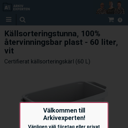
0
Källsorteringstunna, 100%
återvinningsbar plast - 60 liter,
vit
Certifierat källsorteringskärl (60 L)
Välkommen till
Arkivexperten!
Vänligen välj företag eller privat