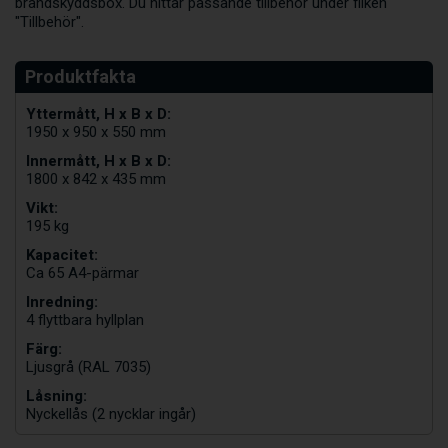
brandskyddsbox. Du hittar passande tillbehör under fliken
"Tillbehör".
Yttermått, H x B x D:
1950 x 950 x 550 mm
Innermått, H x B x D:
1800 x 842 x 435 mm
Vikt:
195 kg
Kapacitet:
Ca 65 A4-pärmar
Inredning:
4 flyttbara hyllplan
Färg:
Ljusgrå (RAL 7035)
Låsning:
Nyckellås (2 nycklar ingår)