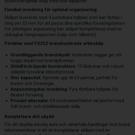
stöldfördröjande skåp med stor kapacitet.
Flexibel inredning för optimal organisering
Skåpet levereras med 4 justerbara hyllplan som kan flyttas i
steg om 35 mm för att passa dina specifika förvaringsbehov.
För ytterligare anpassning kan skåpet kompletteras med en
utdragbar hängmappsram (säljs som tillbehör).
Fördelar med FS252 brandisolerade arkivskåp
Grundläggande brandskydd:
Isolerande väggar ger ett
tryggt skydd mot brandpåverkan.
Stöldfördröjande konstruktion:
13 låskolvar och robust
stålplåt försvårar inbrottsförsök.
Stor kapacitet:
Rymmer upp till 65 pärmar, perfekt för
kontor och föreningar.
Anpassningsbar inredning:
Fyra flyttbara hyllplan för
flexibel förvaring.
Prisvärt alternativ:
Ett kostnadseffektivt val jämfört med
fullt brand- och stöldklassade skåp.
Komplettera ditt skydd
För att skydda känslig data och värdefulla handlingar mot brand
rekommenderar vi att du kompletterar skåpet med en