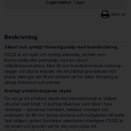
Lagerstatus:
I lager
Beskrivning
Säkert och rymligt förvaringsskåp med brandisolering
FS252 är ett rejält och rymligt arkivskåp, perfekt som
kontorsskåp eller pärmskåp, med en robust
stålplåtskonstruktion. Med 50 mm brandhämmande isolering i
väggar och dörrar erbjuder det ett pålitligt grundskydd mot
brand, vilket gör det till ett utmärkt val för säker förvaring av
viktiga dokument och pärmar.
Kraftigt stöldfördröjande skydd
För att ge ett effektivt skydd mot inbrottsförsök är skåpet
utrustat med totalt 13 kraftiga låskolvar som låser i fyra
riktningar – dörrarnas framkant, bakkant, överkant och
underkant. De 80 mm tjocka dörrarna och möjligheten att bulta
fast skåpet i golvet förstärker säkerheten ytterligare. FS252 är
ett smart och prisvärt val för den som söker ett