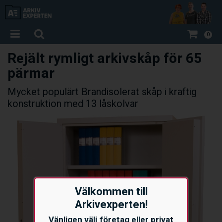
0
Rejält rymligt arkivskåp för 65
pärmar
Mycket populärt Brandisolerat skåp i kraftig
konstruktion med 13 låskolvar
Välkommen till
Arkivexperten!
Vänligen välj företag eller privat