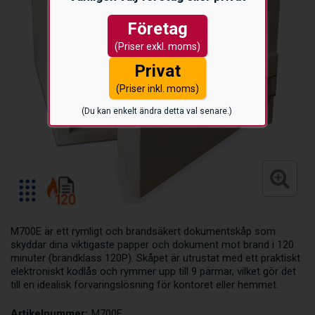
Företag
(Priser exkl. moms)
Privat
(Priser inkl. moms)
(Du kan enkelt ändra detta val senare.)
M700E är ett rymligt och brandsäkert dokumentskåp som
skyddar dina viktigaste papper och dokument mot brand i 120
minuter (brandklass 120P). Skåpet är utrustat med ett praktiskt
elektroniskt kodlås och rymmer upp till 9 pärmar, vilket gör det
till en idealisk förvaringslösning för kontoret eller hemmet.
Artikelnummer:
M700E