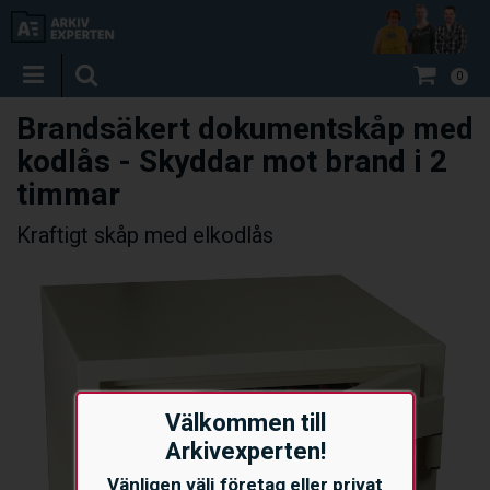
0
Brandsäkert dokumentskåp med
kodlås - Skyddar mot brand i 2
timmar
Kraftigt skåp med elkodlås
Välkommen till
Arkivexperten!
Vänligen välj företag eller privat