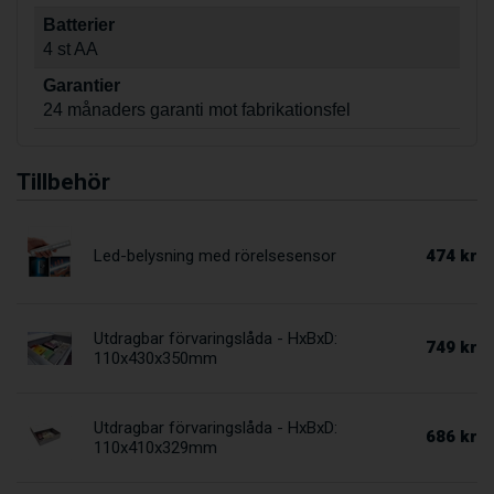
Batterier
4 st AA
Garantier
24 månaders garanti mot fabrikationsfel
Tillbehör
474 kr
Led-belysning med rörelsesensor
Utdragbar förvaringslåda - HxBxD:
749 kr
110x430x350mm
Utdragbar förvaringslåda - HxBxD:
686 kr
110x410x329mm