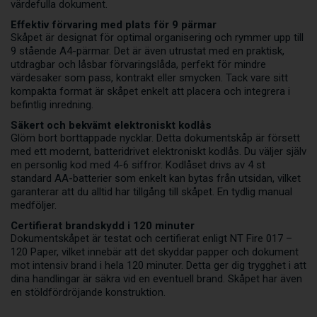
värdefulla dokument.
Effektiv förvaring med plats för 9 pärmar
Skåpet är designat för optimal organisering och rymmer upp till
9 stående A4-pärmar. Det är även utrustat med en praktisk,
utdragbar och låsbar förvaringslåda, perfekt för mindre
värdesaker som pass, kontrakt eller smycken. Tack vare sitt
kompakta format är skåpet enkelt att placera och integrera i
befintlig inredning.
Säkert och bekvämt elektroniskt kodlås
Glöm bort borttappade nycklar. Detta dokumentskåp är försett
med ett modernt, batteridrivet elektroniskt kodlås. Du väljer själv
en personlig kod med 4-6 siffror. Kodlåset drivs av 4 st
standard AA-batterier som enkelt kan bytas från utsidan, vilket
garanterar att du alltid har tillgång till skåpet. En tydlig manual
medföljer.
Certifierat brandskydd i 120 minuter
Dokumentskåpet är testat och certifierat enligt NT Fire 017 –
120 Paper, vilket innebär att det skyddar papper och dokument
mot intensiv brand i hela 120 minuter. Detta ger dig trygghet i att
dina handlingar är säkra vid en eventuell brand. Skåpet har även
en stöldfördröjande konstruktion.