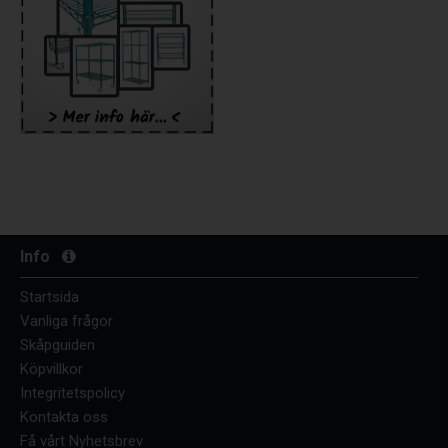
Info
Startsida
Vanliga frågor
Skåpguiden
Köpvillkor
Integritetspolicy
Kontakta oss
Få vårt Nyhetsbrev