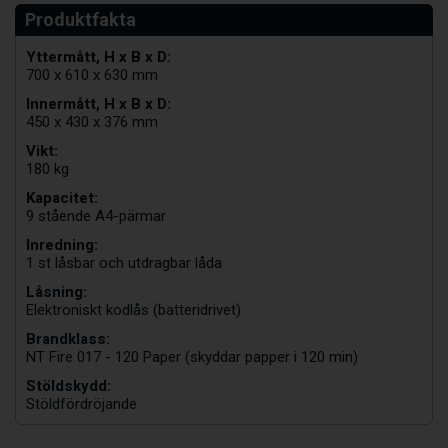
Yttermått, H x B x D:
700 x 610 x 630 mm
Innermått, H x B x D:
450 x 430 x 376 mm
Vikt:
180 kg
Kapacitet:
9 stående A4-pärmar
Inredning:
1 st låsbar och utdragbar låda
Låsning:
Elektroniskt kodlås (batteridrivet)
Brandklass:
NT Fire 017 - 120 Paper (skyddar papper i 120 min)
Stöldskydd:
Stöldfördröjande