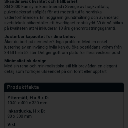
Skandinavisk kvalitet och hållbarhet
Stil 3000 Family är konstruerad i Sverige av högkvalitativ,
pulverlackerad stålplåt för att motstå tuffa nordiska
väderförhållanden. En noggrann grundmålning och avancerad
svetsteknik säkerställer ett överlägset rostskydd. Vi är så säkra
på kvaliteten att vi inkluderar 10 års genomrostningsgaranti.
Justerbar kapacitet för dina behov
Åker du bort på semester? Inga problem. Med en enkel
justering av en invändig hylla kan du öka postlådans volym från
34 till hela 52 liter. Det ger gott om plats för flera veckors post.
Minimalistisk design
Med sin rena och minimalistiska stil blir brevlådan en elegant
detalj som förhöjer utseendet på din tomt eller uppfart.
Yttermått, H x B x D:
1040 x 400 x 330 mm
Inkastlucka, H x B:
80 x 300 mm
Vikt: