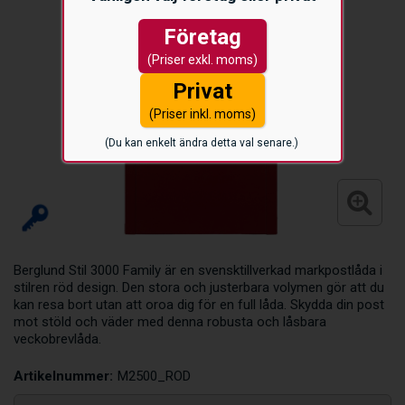
Företag
(Priser exkl. moms)
Privat
(Priser inkl. moms)
(Du kan enkelt ändra detta val senare.)
Berglund Stil 3000 Family är en svensktillverkad markpostlåda i
stilren röd design. Den stora och justerbara volymen gör att du
kan resa bort utan att oroa dig för en full låda. Skydda din post
mot stöld och väder med denna robusta och låsbara
veckobrevlåda.
Artikelnummer:
M2500_ROD