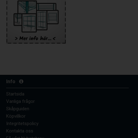
Info
Startsida
Vanliga frågor
Skåpguiden
Köpvillkor
Integritetspolicy
Kontakta oss