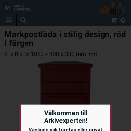
0
Markpostlåda i stilig design, röd
i färgen
H x B x D: 1050 x 400 x 330 mm mm
Välkommen till
Arkivexperten!
Vänligen välj företag eller privat