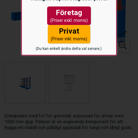
Företag
(Priser exkl. moms)
Privat
(Priser inkl. moms)
(Du kan enkelt ändra detta val senare.)
Enkelpelare med fot för grenställ, anpassad för armar med
1000 mm djup. Pelaren är en avgörande komponent för att
bygga ett stabilt och pålitligt spjutställ för tungt och långt gods.