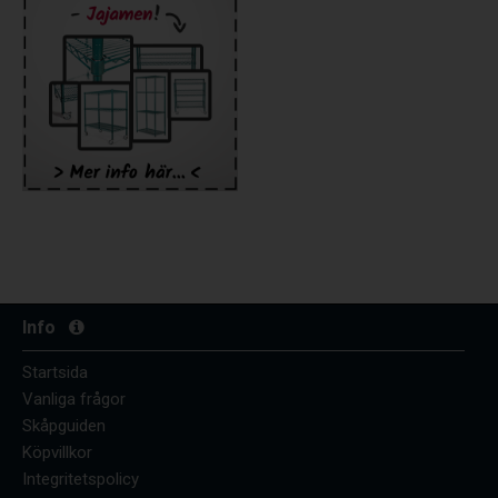
Info
Startsida
Vanliga frågor
Skåpguiden
Köpvillkor
Integritetspolicy