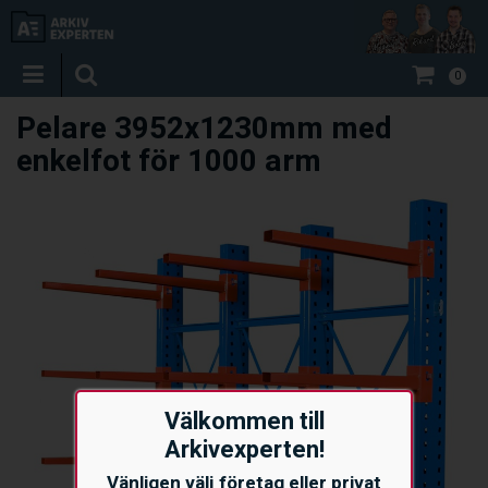
0
Pelare 3952x1230mm med
enkelfot för 1000 arm
Välkommen till
Arkivexperten!
Vänligen välj företag eller privat