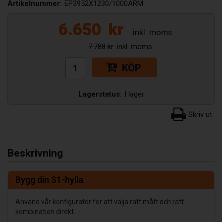
Artikelnummer:
EP3952X1230/1000ARM
6.650
kr
7.788 kr
KÖP
Lagerstatus:
I lager
Beskrivning
Bygg din S1-hylla
Använd vår konfigurator för att välja rätt mått och rätt
kombination direkt.