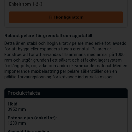
Enkelt som 1-2-3
Till konfiguratorn
Robust pelare för grenställ och spjutställ
Detta är en stabil och högkvalitativ pelare med enkelfot, avsedd
för att bygga eller expandera tunga grenställ. Pelaren är
konstruerad för att användas tillsammans med armar på 1000
mm och utgör grunden i ett säkert och effektivt lagersystem
för långgods, rör, virke och andra skrymmande material. Med en
imponerande maxbelastning per pelare säkerställer den en
pålitlig förvaringslösning för krävande industriella miljöer.
Höjd:
3952 mm
Fotens djup (enkelfot):
1230 mm
Avsedd för armdjup: