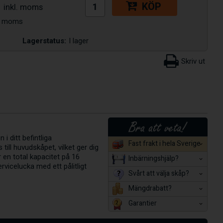
KÖP
Lagerstatus:
I lager
i ditt befintliga
Fast frakt i hela Sverige
ill huvudskåpet, vilket ger dig
r en total kapacitet på 16
Inbärningshjälp?
vicelucka med ett pålitligt
Svårt att välja skåp?
Mängdrabatt?
Garantier