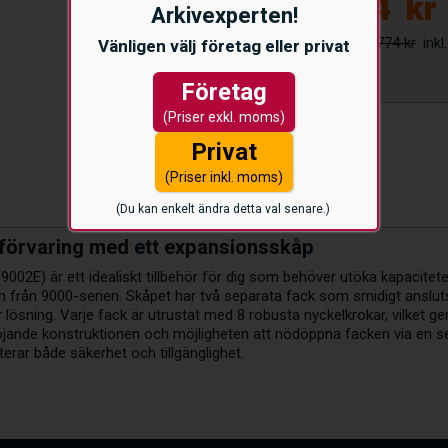
6.624
kr
Arkivexperten!
8.774 kr
Vänligen välj företag eller privat
Företag
(Priser exkl. moms)
Privat
(Priser inkl. moms)
(Du kan enkelt ändra detta val senare.)
lförvaring med ett expansionsskåp
02E) är ett idealiskt tillbehör för dig som behöver utöka kapaciteten 
från 9000-serien. Skåpet har två separata fack som smidigt ansluts t
 lösning. Varje fack är utrustat med 8 robusta nyckelkrokar, vilket ge
öjande konstruktionen och möjligheten att nödöppna facken via en ser
erar både säkerhet och tillgänglighet.