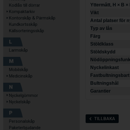
Yttermått, H × B ×
Kodlås till dörrar
Kompaktarkiv
Vikt
Kontorskåp & Pärmskåp
Antal platser för 
Kundkortsskåp
Typ av lås
Källsorteringsskåp
Färg
L
Stöldklass
Larmskåp
Stöldskydd
Nödöppningsfunk
M
Nyckelinkast
Mobilskåp
Fastbultningsbart
Medicinskåp
Bultningshål
N
Garantier
Nyckelgömmor
Nyckelskåp
P
TILLBAKA
Personalskåp
Paketerbjudande