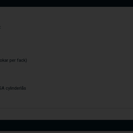
:
rokar per fack)
A cylinderlås