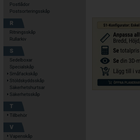
Postlådor
Postsorteringsskåp
R
Ritningsskåp
Rullarkiv
S
Sedelboxar
Specialskåp
Småfackskåp
Stöldskyddsskåp
Säkerhetshurtsar
Säkerhetsskåp
T
Tillbehör
V
Vapenskåp