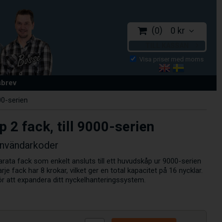
0
0 kr
TILL KASSAN
sbrev
00-serien
 2 fack, till 9000-serien
användarkoder
ata fack som enkelt ansluts till ett huvudskåp ur 9000-serien
je fack har 8 krokar, vilket ger en total kapacitet på 16 nycklar.
ör att expandera ditt nyckelhanteringssystem.