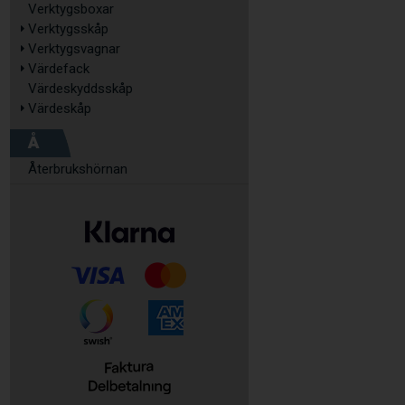
Verktygsboxar
Verktygsskåp
Verktygsvagnar
Värdefack
Värdeskyddsskåp
Värdeskåp
Å
Återbrukshörnan