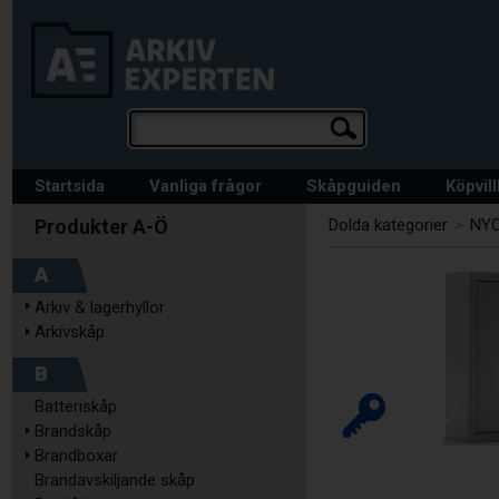
Startsida
Vanliga frågor
Skåpguiden
Köpvil
Dolda kategorier
>
NY
A
Arkiv & lagerhyllor
Arkivskåp
B
Batteriskåp
Brandskåp
Brandboxar
Brandavskiljande skåp