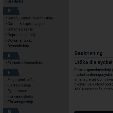
Brevlådor
D
Dator-, Tablet- & Mobilskåp
Dator- & Laptopvagnar
Datamediaskåp
Deponeringsskåp
Dokumentskåp
Dynamitskåp
Beskrivning
E
Utöka din nycke
Exklusiva Kassaskåp
Detta expansionsskåp (90
F
nyckelhanteringssystem 
en integrerad och säker
Fingerprint-skåp
nycklar. Den stöldfördr
Flerfacksskåp
ASSA cylinderlås garant
Fyndhörnan!
Förvaringslådor
Förvaringsskåp
G