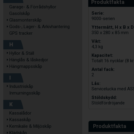
Garage- & Förrådshyllor
Serie:
Gasolskåp
9000-serien
Glasmonterskåp
Gods-, Lager- & Arkivhantering
Yttermått, H x B x D
350 x 280 x 85 mm
GPS tracker
Vikt:
H
4,3 kg
Hyllor & Ställ
Kapacitet:
Hänglås & låskedjor
Totalt 16 nycklar (8 k
Hängmappsskåp
Antal fack:
2
I
Lås:
Industriskåp
Servicelucka med ASS
Inmurningsskåp
Stöldskydd:
Stöldfördröjande
K
Kassalådor
Kassaskåp
Produktfakta
Kemikalie & Miljöskåp
Klädskåp