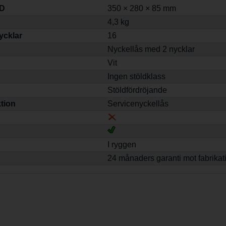
 D
350 × 280 × 85 mm
4,3 kg
nycklar
16
Nyckellås med 2 nycklar
Vit
Ingen stöldklass
Stöldfördröjande
tion
Servicenyckellås
I ryggen
24 månaders garanti mot fabrikat