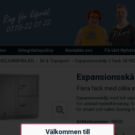
lkor
Integritetspolicy
Kontakta oss
Få vårt Nyhet
CKELKAMPANJEN
>
Bil & Transport
>
Expansionsskåp 2 fack, till 90
Expansionsskåp
Flera fack med olika 
Expansionsskåp med två separ
för utökad nyckelförvaring. Var
En smart och säker lösning f
Artikelnummer:
9002E
Välkommen till