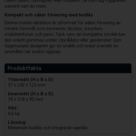
i bilen, båten, husvagnen eller husbilen. Ta med dig tryggheten
oavsett vart du reser.
Kompakt och säker förvaring med kodlås
Denna mobila värdebox är utformad för säker förvaring av
mindre föremål som kontanter, klockor, smycken,
mobiltelefoner och pass. Tack vare sin kompakta storlek kan
den enkelt gömmas undan i byrålådor eller garderober. Den
toppmatade designen ger en snabb och enkel översikt av
innehållet när locket öppnas.
Yttermått (H x B x D):
57 x 242 x 125 mm
Innermått (H x B x D):
39 x 218 x 90 mm
Vikt:
0,6 kg
Låsning:
Mekaniskt kodlås och integrerat vajerlås