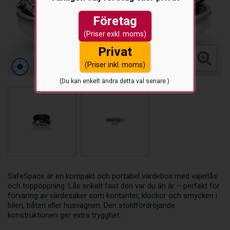
Företag
(Priser exkl. moms)
Privat
(Priser inkl. moms)
(Du kan enkelt ändra detta val senare.)
SafeSpace är en kompakt och portabel värdebox med vajerlås
och toppöppning. Lås enkelt fast den var du än är – perfekt för
förvaring av värdesaker som kontanter, klockor och smycken i
bilen, båten eller husvagnen. Den stöldfördröjande
konstruktionen ger extra trygghet.