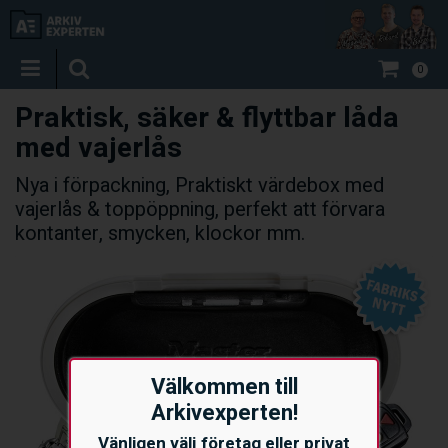
0
Praktisk, säker & flyttbar låda
med vajerlås
Nya i förpackning, Praktiskt värdebox med
vajerlås & toppöppning, perfekt att förvara
kontanter, smycken, klockor mm.
Välkommen till
Arkivexperten!
Vänligen välj företag eller privat