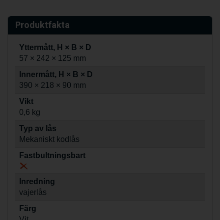
Produktfakta
Yttermått, H × B × D
57 × 242 × 125 mm
Innermått, H × B × D
390 × 218 × 90 mm
Vikt
0,6 kg
Typ av lås
Mekaniskt kodlås
Fastbultningsbart
Inredning
vajerlås
Färg
Vit