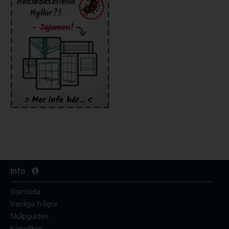
Info
Startsida
Vanliga frågor
Skåpguiden
Köpvillkor