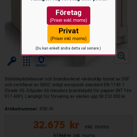
Företag
(Priser exkl. moms)
Privat
(Priser inkl. moms)
(Du kan enkelt ändra detta val senare.)
Stöldskyddsklassat och brandisolerat värdeskåp testat av SSF
och certifierat av SBSC enligt europeisk standard EN 1143-1
(Grade III). Erbjuder 60 minuters brandskydd för papper (NT Fire
017-60P). Lämpligt för förvaring av värden upp till 210 000 kr.
Artikelnummer:
R50-III
32.675
kr
37.868 kr