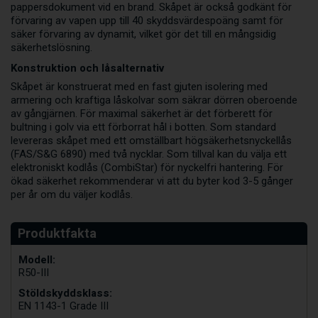
pappersdokument vid en brand. Skåpet är också godkänt för
förvaring av vapen upp till 40 skyddsvärdespoäng samt för
säker förvaring av dynamit, vilket gör det till en mångsidig
säkerhetslösning.
Konstruktion och låsalternativ
Skåpet är konstruerat med en fast gjuten isolering med
armering och kraftiga låskolvar som säkrar dörren oberoende
av gångjärnen. För maximal säkerhet är det förberett för
bultning i golv via ett förborrat hål i botten. Som standard
levereras skåpet med ett omställbart högsäkerhetsnyckellås
(FAS/S&G 6890) med två nycklar. Som tillval kan du välja ett
elektroniskt kodlås (CombiStar) för nyckelfri hantering. För
ökad säkerhet rekommenderar vi att du byter kod 3-5 gånger
per år om du väljer kodlås.
Modell:
R50-III
Stöldskyddsklass:
EN 1143-1 Grade III