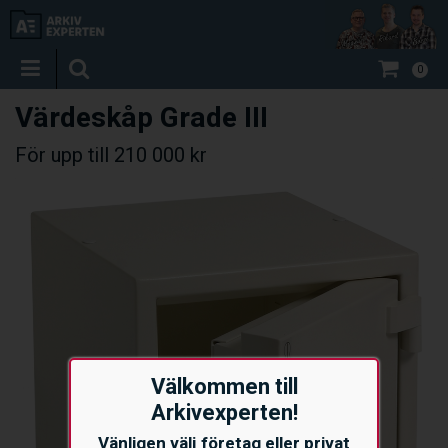
0
Värdeskåp Grade III
För upp till 210 000 kr
Välkommen till
Arkivexperten!
Vänligen välj företag eller privat