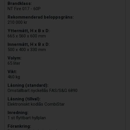
Brandklass:
NT Fire 017 - 60P
Rekommenderad beloppsgräns:
210 000 kr
Yttermått, H x B x D:
665 x 560 x 600 mm
Innermått, H x B x D:
500 x 400 x 330 mm
Volym:
65 liter
Vikt:
460 kg
Låsning (standard):
Omställbart nyckellås FAS/S&G 6890
Låsning (tillval):
Elektroniskt kodlås CombiStar
Inredning:
1 st flyttbart hyllplan
Förankring: