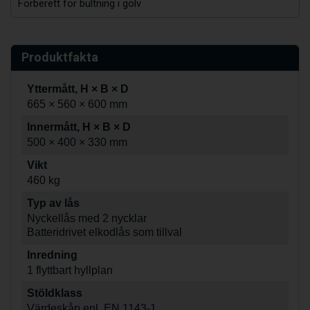
Förberett för bultning i golv
Produktfakta
Yttermått, H × B × D
665 × 560 × 600 mm
Innermått, H × B × D
500 × 400 × 330 mm
Vikt
460 kg
Typ av lås
Nyckellås med 2 nycklar
Batteridrivet elkodlås som tillval
Inredning
1 flyttbart hyllplan
Stöldklass
Värdeskåp enl. EN 1143-1