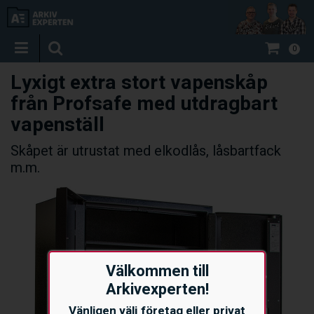
0
Lyxigt extra stort vapenskåp
från Profsafe med utdragbart
vapenställ
Skåpet är utrustat med elkodlås, låsbartfack
m.m.
Välkommen till
Arkivexperten!
Vänligen välj företag eller privat