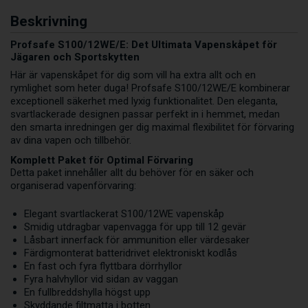
Beskrivning
Profsafe S100/12WE/E: Det Ultimata Vapenskåpet för
Jägaren och Sportskytten
Här är vapenskåpet för dig som vill ha extra allt och en
rymlighet som heter duga! Profsafe S100/12WE/E kombinerar
exceptionell säkerhet med lyxig funktionalitet. Den eleganta,
svartlackerade designen passar perfekt in i hemmet, medan
den smarta inredningen ger dig maximal flexibilitet för förvaring
av dina vapen och tillbehör.
Komplett Paket för Optimal Förvaring
Detta paket innehåller allt du behöver för en säker och
organiserad vapenförvaring:
Elegant svartlackerat S100/12WE vapenskåp
Smidig utdragbar vapenvagga för upp till 12 gevär
Låsbart innerfack för ammunition eller värdesaker
Färdigmonterat batteridrivet elektroniskt kodlås
En fast och fyra flyttbara dörrhyllor
Fyra halvhyllor vid sidan av vaggan
En fullbreddshylla högst upp
Skyddande filtmatta i botten