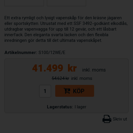
Ett extra rymligt och lyxigt vapenskåp för den kräsne jägaren
eller sportskytten. Utrustat med ett SSF 3492-godkänt elkodlås,
utdragbar vapenvagga för upp till 12 gevär, och ett låsbart
innerfack. Den eleganta svarta lacken och den flexibla
inredningen gör detta till det ultimata vapenskåpet.
Artikelnummer:
S100/12WE/E
41.499
kr
54.624 kr
KÖP
Lagerstatus:
I lager