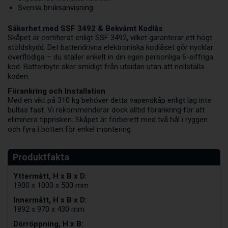
Svensk bruksanvisning
Säkerhet med SSF 3492 & Bekvämt Kodlås
Skåpet är certifierat enligt SSF 3492, vilket garanterar ett högt
stöldskydd. Det batteridrivna elektroniska kodlåset gör nycklar
överflödiga – du ställer enkelt in din egen personliga 6-siffriga
kod. Batteribyte sker smidigt från utsidan utan att nollställa
koden.
Förankring och Installation
Med en vikt på 310 kg behöver detta vapenskåp enligt lag inte
bultas fast. Vi rekommenderar dock alltid förankring för att
eliminera tipprisken. Skåpet är förberett med två hål i ryggen
och fyra i botten för enkel montering.
Yttermått, H x B x D:
1900 x 1000 x 500 mm
Innermått, H x B x D:
1892 x 970 x 430 mm
Dörröppning, H x B: