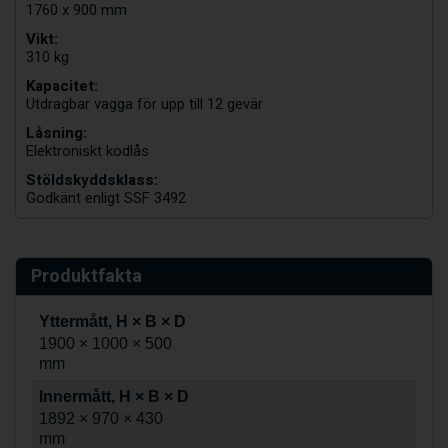
1760 x 900 mm
Vikt:
310 kg
Kapacitet:
Utdragbar vagga för upp till 12 gevär
Låsning:
Elektroniskt kodlås
Stöldskyddsklass:
Godkänt enligt SSF 3492
Produktfakta
Yttermått, H × B × D
1900 × 1000 × 500
mm
Innermått, H × B × D
1892 × 970 × 430
mm