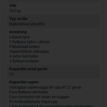
Vikt
310 kg
Typ av lås
Batteridrivet elkodlås
Inredning
Låsbart fack
5 flyttbara hyllor i dörren
Filtbeklädd botten
Vapenhållare utdragbar
4 extra halvhyllor
1 flyttbart hyllplan
Kapacitet antal gevär
12
Kapacitet vapen
Utdragbar vapenvagga för upp till 12 gevär
Fyra flyttbara dörrhyllor
Fyra halvhyllor vid sidan av vaggan
En fullbreddshylla högst upp
Låsbart innerfack för ammunition eller värdesaker