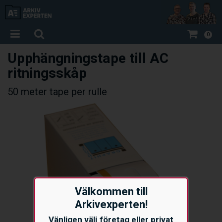
0
Upphängningstape till AC
ritningsskåp
50 meter tape per rulle
Välkommen till
Arkivexperten!
Vänligen välj företag eller privat