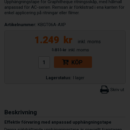
Upphängningstape för Graphitheque ritningsskåp, med hålmall
anpassad för AC-serien. Remsan är förklistrad i ena kanten för
enkel applicering på ritningar eller filmer.
Artikelnummer:
KBGT06A-AXP
1.249
kr
1.811 kr
KÖP
Lagerstatus:
I lager
Beskrivning
Effektiv förvaring med anpassad upphängningstape
Denna självhäftande upphängningstape är speciellt framtagen