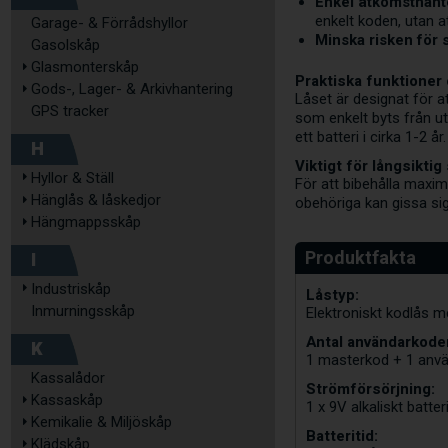
Enkel åtkomsthant
enkelt koden, utan a
Garage- & Förrådshyllor
Minska risken för 
Gasolskåp
Glasmonterskåp
Praktiska funktioner 
Gods-, Lager- & Arkivhantering
Låset är designat för a
GPS tracker
som enkelt byts från ut
ett batteri i cirka 1-2 år.
H
Viktigt för långsiktig
Hyllor & Ställ
För att bibehålla maxim
Hänglås & låskedjor
obehöriga kan gissa sig
Hängmappsskåp
I
Industriskåp
Låstyp:
Inmurningsskåp
Elektroniskt kodlås me
Antal användarkode
K
1 masterkod + 1 anv
Kassalådor
Strömförsörjning:
Kassaskåp
1 x 9V alkaliskt batteri
Kemikalie & Miljöskåp
Batteritid:
Klädskåp