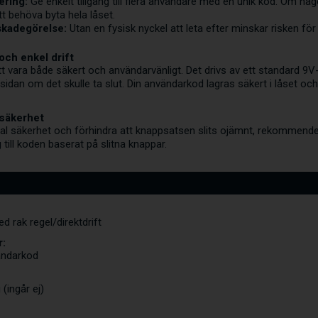
ering:
Ge enkelt tillgång till flera användare med en unik kod. Om nå
tt behöva byta hela låset.
skadegörelse:
Utan en fysisk nyckel att leta efter minskar risken för
och enkel drift
tt vara både säkert och användarvänligt. Det drivs av ett standard 9V
sidan om det skulle ta slut. Din användarkod lagras säkert i låset och
 säkerhet
al säkerhet och förhindra att knappsatsen slits ojämnt, rekommendera
 till koden baserat på slitna knappar.
d rak regel/direktdrift
r:
ändarkod
 (ingår ej)