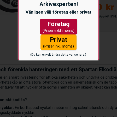
Arkivexperten!
8.050
kr
Vänligen välj företag eller privat
9.063 kr
Företag
(Priser exkl. moms)
Privat
(Priser inkl. moms)
(Du kan enkelt ändra detta val senare.)
ch förenkla hanteringen med ett Spartan Elkodlå
 är en smart investering för att öka säkerheten och undvika de proble
kerhetsskåp är ofta stora, otympliga och en säkerhetsrisk om de tappa
 tjuvar till att nycklar ofta göms i närheten av skåpet, vilket kan le
roniskt kodlås?
nycklar:
En borttappad nyckel innebär en hög säkerhetsrisk och dyra 
ingsskyddade nycklar.