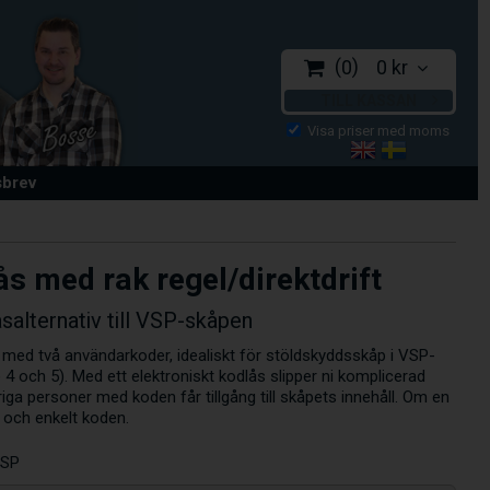
0
0 kr
TILL KASSAN
sbrev
ås med rak regel/direktdrift
åsalternativ till VSP-skåpen
s med två användarkoder, idealiskt för stöldskyddsskåp i VSP-
4 och 5). Med ett elektroniskt kodlås slipper ni komplicerad
iga personer med koden får tillgång till skåpets innehåll. Om en
t och enkelt koden.
VSP