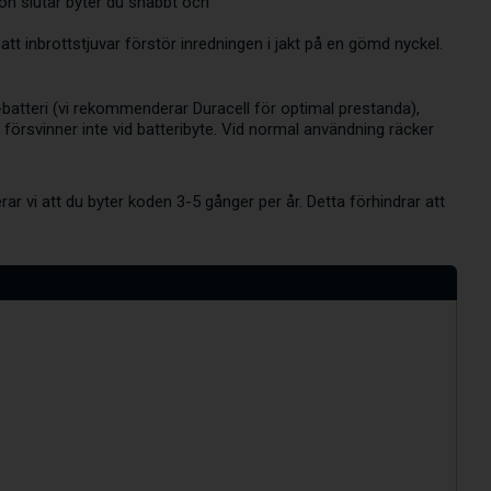
gon slutar byter du snabbt och
 att inbrottstjuvar förstör inredningen i jakt på en gömd nyckel.
-batteri (vi rekommenderar Duracell för optimal prestanda),
 försvinner inte vid batteribyte. Vid normal användning räcker
r vi att du byter koden 3-5 gånger per år. Detta förhindrar att