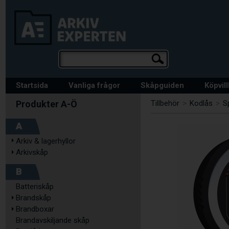
Startsida
Vanliga frågor
Skåpguiden
Köpvil
Tillbehör
>
Kodlås
>
S
A
Arkiv & lagerhyllor
Arkivskåp
B
Batteriskåp
Brandskåp
Brandboxar
Brandavskiljande skåp