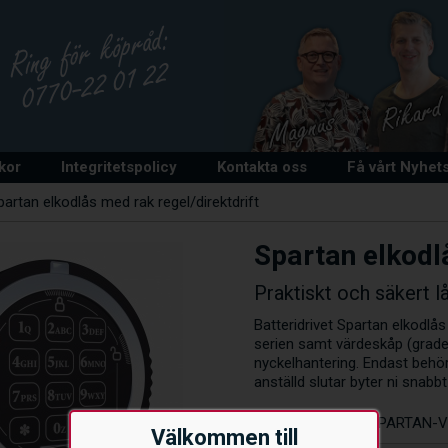
lkor
Integritetspolicy
Kontakta oss
Få vårt Nyhet
partan elkodlås med rak regel/direktdrift
Spartan elkodl
Praktiskt och säkert l
Batteridrivet Spartan elkodlå
serien samt värdeskåp (grade 
nyckelhantering. Endast behör
anställd slutar byter ni snabb
Artikelnummer:
SPARTAN-
Välkommen till