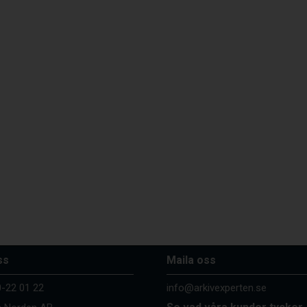
ss
Maila oss
-22 01 22
info@arkivexperten.se