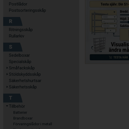
Postlådor
Postsorteringsskåp
R
Ritningsskåp
Rullarkiv
S
Sedelboxar
Specialskåp
Småfackskåp
Stöldskyddsskåp
Säkerhetshurtsar
Säkerhetsskåp
T
Tillbehör
Batterier
Brandboxar
Förvaringslådor i metall