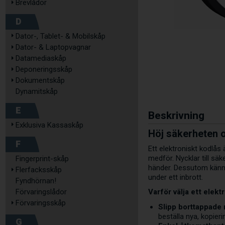
Brevlådor
D
Dator-, Tablet- & Mobilskåp
Dator- & Laptopvagnar
Datamediaskåp
Deponeringsskåp
Dokumentskåp
Dynamitskåp
E
Beskrivning
Exklusiva Kassaskåp
Höj säkerheten o
F
Ett elektroniskt kodlås
medför. Nycklar till sä
Fingerprint-skåp
händer. Dessutom känner
Flerfacksskåp
under ett inbrott.
Fyndhörnan!
Varför välja ett elekt
Förvaringslådor
Förvaringsskåp
Slipp borttappade 
beställa nya, kopier
G