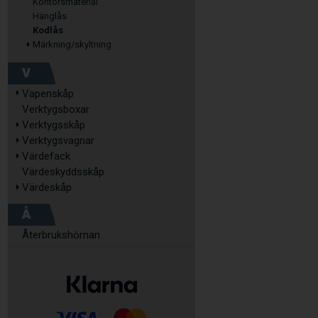
Kontorsmaterial
Hänglås
Kodlås
Märkning/skyltning
V
Vapenskåp
Verktygsboxar
Verktygsskåp
Verktygsvagnar
Värdefack
Värdeskyddsskåp
Värdeskåp
Å
Återbrukshörnan