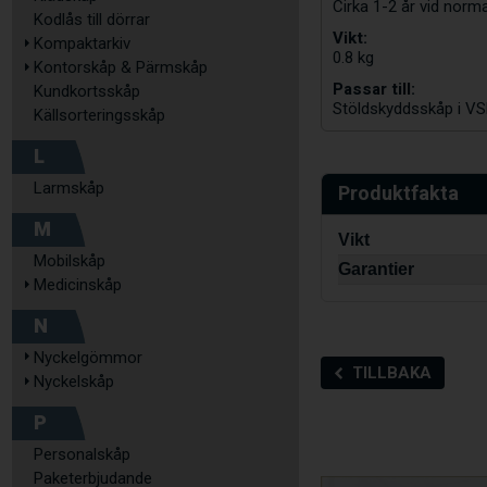
Cirka 1-2 år vid norm
Kodlås till dörrar
Vikt:
Kompaktarkiv
0.8 kg
Kontorskåp & Pärmskåp
Passar till:
Kundkortsskåp
Stöldskyddsskåp i VS
Källsorteringsskåp
L
Larmskåp
Produktfakta
M
Vikt
Mobilskåp
Garantier
Medicinskåp
N
Nyckelgömmor
TILLBAKA
Nyckelskåp
P
Personalskåp
Paketerbjudande