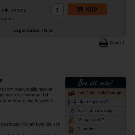
KÖP
Lagerstatus:
I lager
s
m som traditionella nycklar
Fast frakt i hela Sverige
s bort eller hamnar i fel
da till kostsam skadegörelse
Inbärningshjälp?
Svårt att välja skåp?
Mängdrabatt?
kostnader för att byta lås och
Garantier