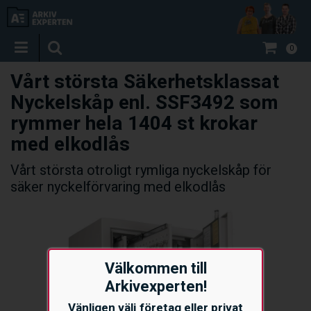
0
Vårt största Säkerhetsklassat
Nyckelskåp enl. SSF3492 som
rymmer hela 1404 st krokar
med elkodlås
Vårt största otroligt rymliga nyckelskåp för
säker nyckelförvaring med elkodlås
Välkommen till
Arkivexperten!
Vänligen välj företag eller privat