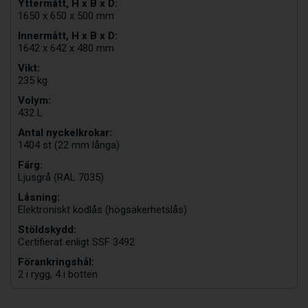
Yttermått, H x B x D:
1650 x 650 x 500 mm
Innermått, H x B x D:
1642 x 642 x 480 mm
Vikt:
235 kg
Volym:
432 L
Antal nyckelkrokar:
1404 st (22 mm långa)
Färg:
Ljusgrå (RAL 7035)
Låsning:
Elektroniskt kodlås (högsäkerhetslås)
Stöldskydd:
Certifierat enligt SSF 3492
Förankringshål:
2 i rygg, 4 i botten