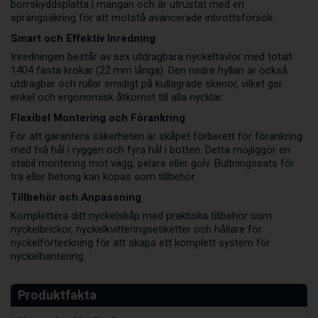
borrskyddsplatta i mangan och är utrustat med en
sprängsäkring för att motstå avancerade inbrottsförsök.
Smart och Effektiv Inredning
Inredningen består av sex utdragbara nyckeltavlor med totalt
1404 fasta krokar (22 mm långa). Den nedre hyllan är också
utdragbar och rullar smidigt på kullagrade skenor, vilket ger
enkel och ergonomisk åtkomst till alla nycklar.
Flexibel Montering och Förankring
För att garantera säkerheten är skåpet förberett för förankring
med två hål i ryggen och fyra hål i botten. Detta möjliggör en
stabil montering mot vägg, pelare eller golv. Bultningssats för
trä eller betong kan köpas som tillbehör.
Tillbehör och Anpassning
Komplettera ditt nyckelskåp med praktiska tillbehör som
nyckelbrickor, nyckelkvitteringsetiketter och hållare för
nyckelförteckning för att skapa ett komplett system för
nyckelhantering.