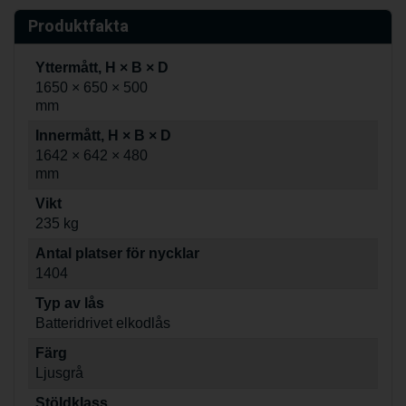
Produktfakta
Yttermått, H × B × D
1650 × 650 × 500
mm
Innermått, H × B × D
1642 × 642 × 480
mm
Vikt
235 kg
Antal platser för nycklar
1404
Typ av lås
Batteridrivet elkodlås
Färg
Ljusgrå
Stöldklass