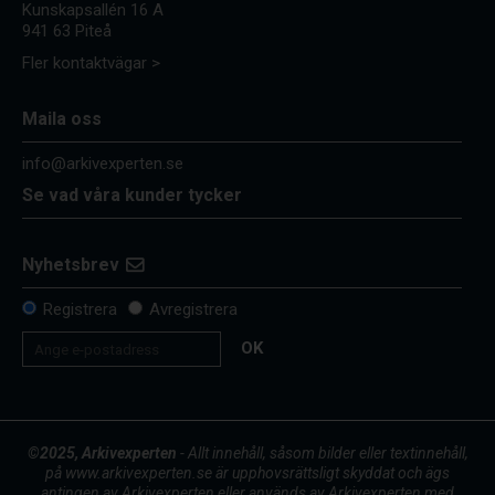
Kunskapsallén 16 A
941 63 Piteå
Fler kontaktvägar >
Maila oss
info@arkivexperten.se
Se vad våra kunder tycker
Nyhetsbrev
Registrera
Avregistrera
OK
©2025, Arkivexperten
- Allt innehåll, såsom bilder eller textinnehåll,
på www.arkivexperten.se är upphovsrättsligt skyddat och ägs
antingen av Arkivexperten eller används av Arkivexperten med