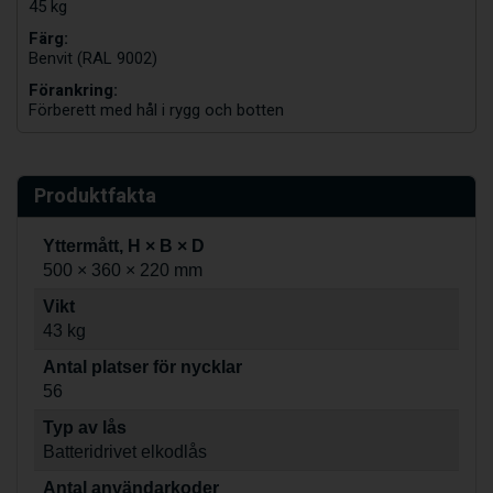
45 kg
Färg:
Benvit (RAL 9002)
Förankring:
Förberett med hål i rygg och botten
Produktfakta
Yttermått, H × B × D
500 × 360 × 220 mm
Vikt
43 kg
Antal platser för nycklar
56
Typ av lås
Batteridrivet elkodlås
Antal användarkoder