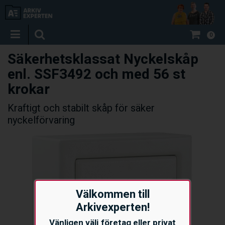
0
Säkerhetsklassat Nyckelskåp
enl. SSF3492 och med 56 st
krokar
Kraftigt och stabilt skåp för säker
nyckelförvaring
Välkommen till
Arkivexperten!
Vänligen välj företag eller privat