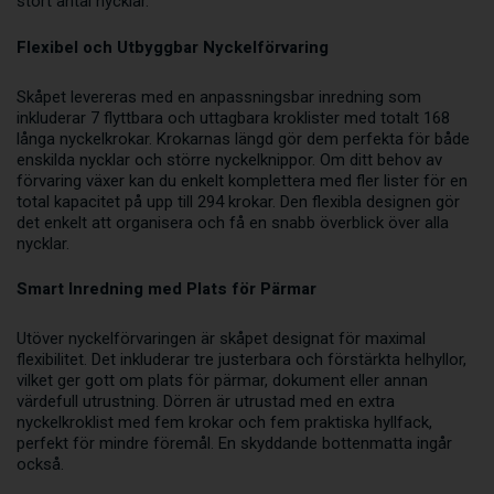
stort antal nycklar.
Flexibel och Utbyggbar Nyckelförvaring
Skåpet levereras med en anpassningsbar inredning som
inkluderar 7 flyttbara och uttagbara kroklister med totalt 168
långa nyckelkrokar. Krokarnas längd gör dem perfekta för både
enskilda nycklar och större nyckelknippor. Om ditt behov av
förvaring växer kan du enkelt komplettera med fler lister för en
total kapacitet på upp till 294 krokar. Den flexibla designen gör
det enkelt att organisera och få en snabb överblick över alla
nycklar.
Smart Inredning med Plats för Pärmar
Utöver nyckelförvaringen är skåpet designat för maximal
flexibilitet. Det inkluderar tre justerbara och förstärkta helhyllor,
vilket ger gott om plats för pärmar, dokument eller annan
värdefull utrustning. Dörren är utrustad med en extra
nyckelkroklist med fem krokar och fem praktiska hyllfack,
perfekt för mindre föremål. En skyddande bottenmatta ingår
också.