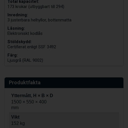
Total kapacitet:
173 krokar (utbyggbart till 294)
Inredning:
3 justerbara helhyllor, bottenmatta
Låsning:
Elektroniskt kodlås
Stöldskydd:
Certifierat enligt SSF 3492
Färg:
Ljusgrå (RAL 9002)
Produktfakta
Yttermått, H × B × D
1500 × 550 × 400
mm
Vikt
152 kg