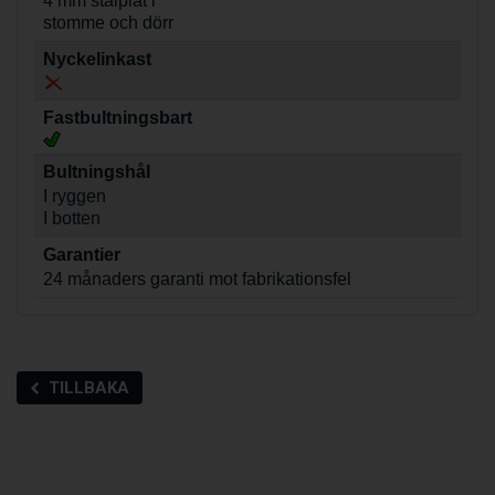
4 mm stålplåt i
stomme och dörr
Nyckelinkast
Fastbultningsbart
Bultningshål
I ryggen
I botten
Garantier
24 månaders garanti mot fabrikationsfel
TILLBAKA