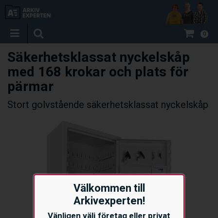
0
Säkerhetsklassat nyckelskåp
med 168 krokar och plats för
pärmar
Stort golvstående säkerhetsklassat nyckelskåp
Välkommen till
Arkivexperten!
Vänligen välj företag eller privat