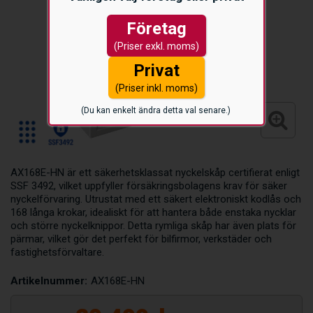
Företag
(Priser exkl. moms)
Privat
(Priser inkl. moms)
(Du kan enkelt ändra detta val senare.)
AX168E-HN är ett säkerhetsklassat nyckelskåp certifierat enligt
SSF 3492, vilket uppfyller försäkringsbolagens krav för säker
nyckelförvaring. Utrustat med ett säkert elektroniskt kodlås och
168 långa krokar, idealiskt för att hantera både enstaka nycklar
och större nyckelknippor. Detta rymliga skåp har även plats för
pärmar, vilket gör det perfekt för bilfirmor, verkstäder och
fastighetsförvaltare.
Artikelnummer:
AX168E-HN