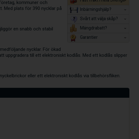
Fast frakt i hela Sverige
r företag, kommuner och
t. Med plats för 390 nycklar på
Inbärningshjälp?
Svårt att välja skåp?
Mängdrabatt?
jliggör en snabb och stabil
Garantier
 medföljande nycklar. För ökad
 uppgradera till ett elektroniskt kodlås. Med ett kodlås slipper
ckelbrickor eller ett elektroniskt kodlås via tillbehörsfliken.