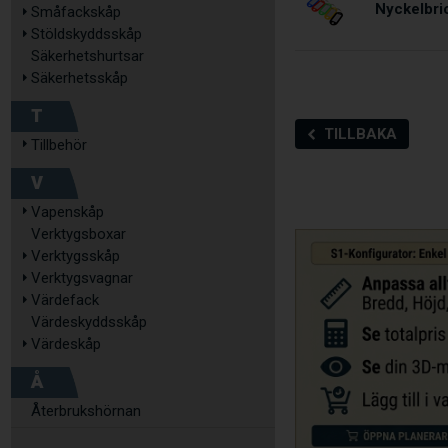
Nyckelbric
Småfackskåp
Stöldskyddsskåp
Säkerhetshurtsar
Säkerhetsskåp
T
TILLBAKA
Tillbehör
V
Vapenskåp
Verktygsboxar
Verktygsskåp
Verktygsvagnar
Värdefack
Värdeskyddsskåp
Värdeskåp
Å
Återbrukshörnan