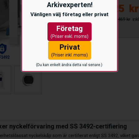
Arkivexperten!
17.225
kr
Vänligen välj företag eller privat
19.469 kr
Företag
(Priser exkl. moms)
Privat
(Priser inkl. moms)
(Du kan enkelt ändra detta val senare.)
er nyckelförvaring med SS 3492-certifiering
rhetsklassat nyckelskåp som är certifierat enligt SS 3492, vilket gar