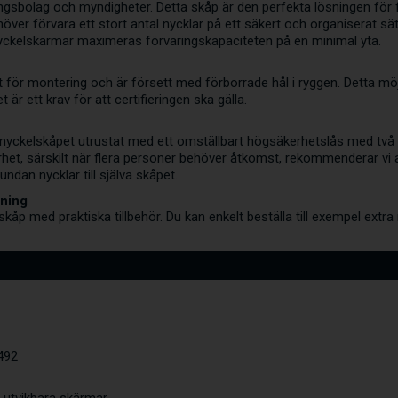
ingsbolag och myndigheter. Detta skåp är den perfekta lösningen fö
ver förvara ett stort antal nycklar på ett säkert och organiserat sät
nyckelskärmar maximeras förvaringskapaciteten på en minimal yta.
t för montering och är försett med förborrade hål i ryggen. Detta mö
t är ett krav för att certifieringen ska gälla.
 nyckelskåpet utrustat med ett omställbart högsäkerhetslås med två
et, särskilt när flera personer behöver åtkomst, rekommenderar vi att
dan nycklar till själva skåpet.
sning
kåp med praktiska tillbehör. Du kan enkelt beställa till exempel extra ny
3492
2 utvikbara skärmar