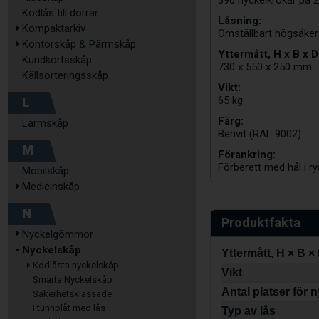
Kodlås till dörrar
Låsning:
Kompaktarkiv
Omställbart högsäkerh
Kontorskåp & Pärmskåp
Yttermått, H x B x D
Kundkortsskåp
730 x 550 x 250 mm
Källsorteringsskåp
Vikt:
L
65 kg
Färg:
Larmskåp
Benvit (RAL 9002)
M
Förankring:
Förberett med hål i 
Mobilskåp
Medicinskåp
N
Produktfakta
Nyckelgömmor
Nyckelskåp
Yttermått, H × B ×
Kodlåsta nyckelskåp
Vikt
Smarta Nyckelskåp
Antal platser för 
Säkerhetsklassade
I tunnplåt med lås
Typ av lås