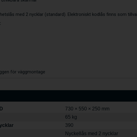
etslås med 2 nycklar (standard). Elektroniskt kodlås finns som tillval
:
ryggen för väggmontage
 D
730 × 550 × 250 mm
65 kg
nycklar
390
Nyckellås med 2 nycklar