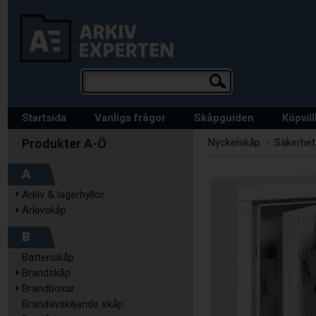
Startsida
Vanliga frågor
Skåpguiden
Köpvil
Nyckelskåp
>
Säkerhet
A
Arkiv & lagerhyllor
Arkivskåp
B
Batteriskåp
Brandskåp
Brandboxar
Brandavskiljande skåp