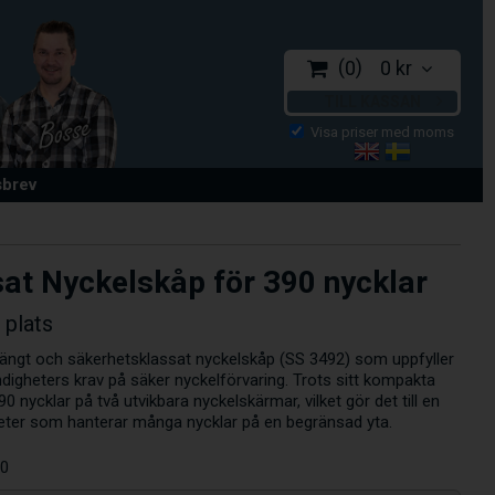
0
0 kr
TILL KASSAN
sbrev
at Nyckelskåp för 390 nycklar
 plats
ängt och säkerhetsklassat nyckelskåp (SS 3492) som uppfyller
igheters krav på säker nyckelförvaring. Trots sitt kompakta
nycklar på två utvikbara nyckelskärmar, vilket gör det till en
heter som hanterar många nycklar på en begränsad yta.
90