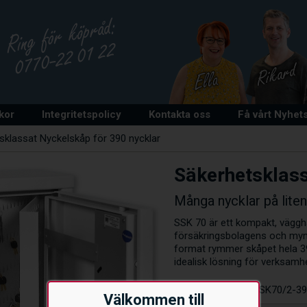
lkor
Integritetspolicy
Kontakta oss
Få vårt Nyhet
sklassat Nyckelskåp för 390 nycklar
Säkerhetsklass
Många nycklar på liten
SSK 70 är ett kompakt, väggh
försäkringsbolagens och mynd
format rymmer skåpet hela 390 
idealisk lösning för verksam
Artikelnummer:
SSK70/2-3
Välkommen till