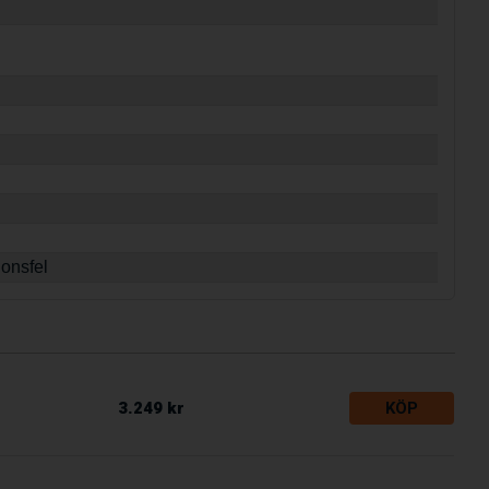
ionsfel
3.249 kr
KÖP