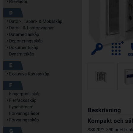
Brevlådor
D
Dator-, Tablet- & Mobilskåp
Dator- & Laptopvagnar
Datamediaskåp
Deponeringsskåp
Dokumentskåp
Dynamitskåp
E
Exklusiva Kassaskåp
F
Fingerprint-skåp
Flerfacksskåp
Fyndhörnan!
Beskrivning
Förvaringslådor
Kompakt och säk
Förvaringsskåp
SSK70/2-390 är ett säke
G