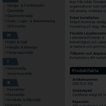
krav från både försäkr
Garage- & Förrådshyllor
organisationer som behö
Gasolskåp
två smarta, utvikbara 
Glasmonterskåp
Enkel Installation
Gods-, Lager- & Arkivhantering
Skåpet levereras färdig
GPS tracker
förankring på vägg, vilke
Flexibla Låsalternativ
H
I standardutförande är
bekvämlighet och säkerh
Hyllor & Ställ
ni hantera och gömma un
Hänglås & låskedjor
Hängmappsskåp
Tillbehör och Anpas
Komplettera ditt nyckels
I
Industriskåp
Inmurningsskåp
Artikelnummer:
K
SSK70/2-390
Kassalådor
Stöldskydd:
Kassaskåp
Certifierat enligt SS 
Kemikalie & Miljöskåp
Kapacitet:
Klädskåp
390 nyckelkrokar på 