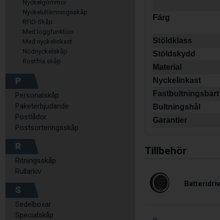
Nyckelgömmor
Nyckelutlämningsskåp
Färg
RFID-Skåp
Med loggfunktion
Stöldklass
Med nyckelinkast
Nödnyckelskåp
Stöldskydd
Rostfria skåp
Material
P
Nyckelinkast
Fastbultningsbart
Personalskåp
Paketerbjudande
Bultningshål
Postlådor
Garantier
Postsorteringsskåp
R
Tillbehör
Ritningsskåp
Rullarkiv
Batteridri
S
Sedelboxar
Specialskåp