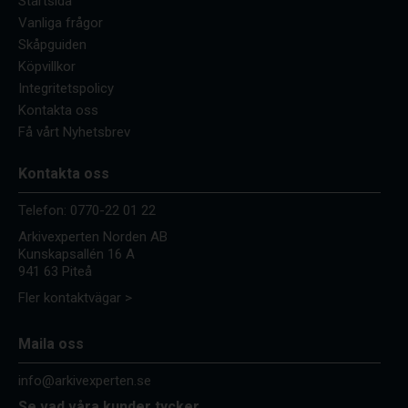
Startsida
Vanliga frågor
Skåpguiden
Köpvillkor
Integritetspolicy
Kontakta oss
Få vårt Nyhetsbrev
Kontakta oss
Telefon:
0770-22 01 22
Arkivexperten Norden AB
Kunskapsallén 16 A
941 63 Piteå
Fler kontaktvägar >
Maila oss
info@arkivexperten.se
Se vad våra kunder tycker