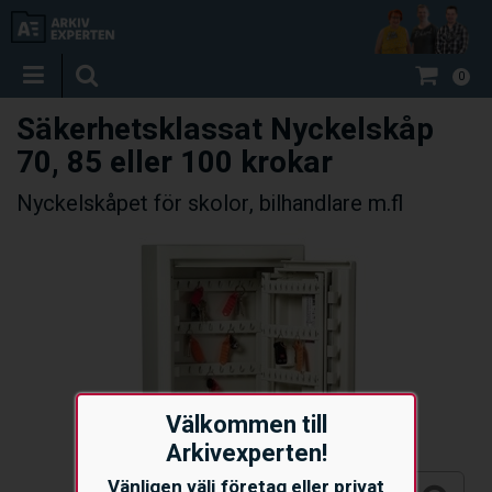
0
Säkerhetsklassat Nyckelskåp
70, 85 eller 100 krokar
Nyckelskåpet för skolor, bilhandlare m.fl
Välkommen till
Arkivexperten!
Vänligen välj företag eller privat