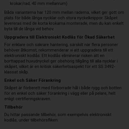
krokar/rad, 40 mm mellanrum)
Båda varianterna har 120 mm mellan raderna, vilket ger gott om
plats för både långa nycklar och stora nyckelknippor. Skåpet
levereras med de korta krokarna monterade, men du kan enkelt
byta till de långa vid behov.
Uppgradera till Elektroniskt Kodlås för Ökad Säkerhet
För enklare och säkrare hantering, särskilt när flera personer
behöver åtkomst, rekommenderar vi att uppgradera till ett
elektroniskt kodlås. Ett kodlås eliminerar risken att en
borttappad huvudnyckel ger obehörig tillgång till alla nycklar i
skåpet, vilket är en kritisk säkerhetsaspekt för ett SS 3492-
klassat skåp.
Enkel och Säker Förankring
Skåpet är förberett med förborrade hål i både rygg och botten
för en enkel och säker förankring i vägg eller på pelare, helt
enligt certifieringskraven.
Tillbehör
Du hittar passande tillbehör, som exempelvis elektroniskt
kodlås, under tillbehörsfliken.