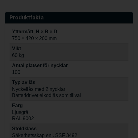
Produktfakta
Yttermått, H × B × D
750 × 420 × 200 mm
Vikt
60 kg
Antal platser för nycklar
100
Typ av lås
Nyckellås med 2 nycklar
Batteridrivet elkodlås som tillval
Färg
Ljusgrå
RAL 9002
Stöldklass
Säkerhetsskåp enl. SSF 3492