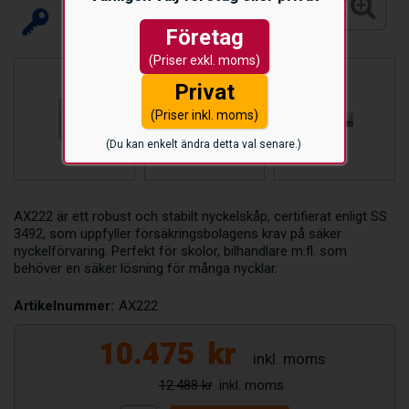
Företag
(Priser exkl. moms)
Privat
(Priser inkl. moms)
(Du kan enkelt ändra detta val senare.)
AX222 är ett robust och stabilt nyckelskåp, certifierat enligt SS
3492, som uppfyller försäkringsbolagens krav på säker
nyckelförvaring. Perfekt för skolor, bilhandlare m.fl. som
behöver en säker lösning för många nycklar.
Artikelnummer:
AX222
10.475
kr
12.488 kr