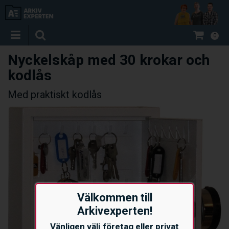
0
Nyckelskåp med 30 krokar och
kodlås
Med praktiskt kodlås
Välkommen till
Arkivexperten!
Vänligen välj företag eller privat