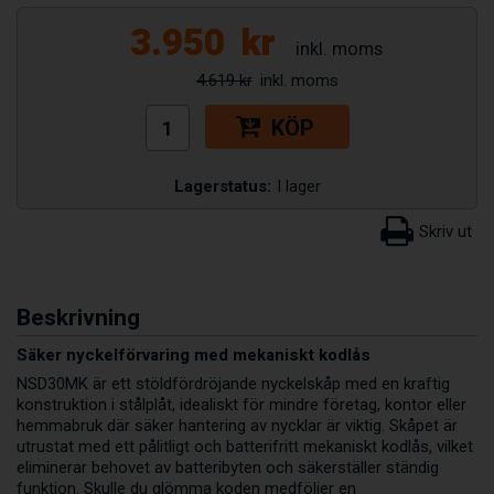
3.950
kr
4.619 kr
KÖP
Lagerstatus:
I lager
Beskrivning
Säker nyckelförvaring med mekaniskt kodlås
NSD30MK är ett stöldfördröjande nyckelskåp med en kraftig
konstruktion i stålplåt, idealiskt för mindre företag, kontor eller
hemmabruk där säker hantering av nycklar är viktig. Skåpet är
utrustat med ett pålitligt och batterifritt mekaniskt kodlås, vilket
eliminerar behovet av batteribyten och säkerställer ständig
funktion. Skulle du glömma koden medföljer en