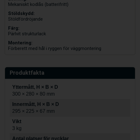
Mekaniskt kodlås (batterifritt)
Stöldskydd:
Stöldfördröjande
Färg:
Pärlvit strukturlack
Montering:
Förberett med hål i ryggen för väggmontering
Produktfakta
Yttermått, H × B × D
300 × 280 × 80 mm
Innermått, H × B × D
295 × 225 × 67 mm
Vikt
3 kg
Antal platser för nycklar