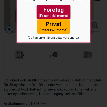
Företag
(Priser exkl. moms)
Privat
(Priser inkl. moms)
(Du kan enkelt ändra detta val senare.)
Ett robust och stöldfördröjande nyckelskåp i stålplåt med plats
för 30 nycklar, perfekt för mindre verksamheter. Utrustat med
ett praktiskt och batterifritt mekaniskt kodlås för enkel och
säker nyckelhantering. Nödöppningsnyckel medföljer.
Artikelnummer:
NSD30MK