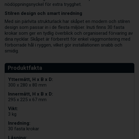
nödöppningsnyckel för extra trygghet.
Stilren design och smart inredning
Med sin pärlvita strukturlack har skåpet en modern och stilren
design som passar in i de flesta miljöer. Inuti finns 30 fasta
krokar som ger en tydlig överblick och organiserad förvaring av
dina nycklar. Skåpet är förberett för enkel väggmontering med
förborrade hål i ryggen, vilket gör installationen snabb och
smidig.
Yttermått, H x B x D:
300 x 280 x 80 mm
Innermått, H x B x D:
295 x 225 x 67 mm
Vikt:
3 kg
Inredning:
30 fasta krokar
Låsning: