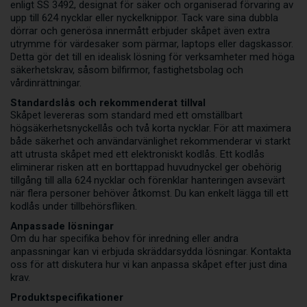
enligt SS 3492, designat för säker och organiserad förvaring av
upp till 624 nycklar eller nyckelknippor. Tack vare sina dubbla
dörrar och generösa innermått erbjuder skåpet även extra
utrymme för värdesaker som pärmar, laptops eller dagskassor.
Detta gör det till en idealisk lösning för verksamheter med höga
säkerhetskrav, såsom bilfirmor, fastighetsbolag och
vårdinrättningar.
Standardslås och rekommenderat tillval
Skåpet levereras som standard med ett omställbart
högsäkerhetsnyckellås och två korta nycklar. För att maximera
både säkerhet och användarvänlighet rekommenderar vi starkt
att utrusta skåpet med ett elektroniskt kodlås. Ett kodlås
eliminerar risken att en borttappad huvudnyckel ger obehörig
tillgång till alla 624 nycklar och förenklar hanteringen avsevärt
när flera personer behöver åtkomst. Du kan enkelt lägga till ett
kodlås under tillbehörsfliken.
Anpassade lösningar
Om du har specifika behov för inredning eller andra
anpassningar kan vi erbjuda skräddarsydda lösningar. Kontakta
oss för att diskutera hur vi kan anpassa skåpet efter just dina
krav.
Produktspecifikationer