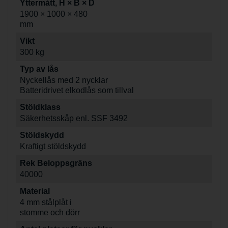
Yttermått, H × B × D
1900 × 1000 × 480
mm
Vikt
300 kg
Typ av lås
Nyckellås med 2 nycklar
Batteridrivet elkodlås som tillval
Stöldklass
Säkerhetsskåp enl. SSF 3492
Stöldskydd
Kraftigt stöldskydd
Rek Beloppsgräns
40000
Material
4 mm stålplåt i
stomme och dörr