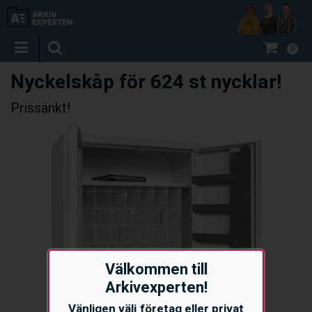
0
Nyckelskåp för 624 st nycklar!
Prissänkt!
Välkommen till
Arkivexperten!
Vänligen välj företag eller privat