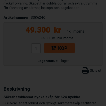
nyckelförvaring. Skåpet har dubbla dörrar och extra utrymme
för förvaring av pärmar, laptops och dagskassor.
Artikelnummer:
SSK624K
49.300
kr
55.688 kr
KÖP
Lagerstatus:
I lager
Beskrivning
Säkerhetsklassat nyckelskåp för 624 nycklar
SSK624K är ett robust och rymligt säkerhetsskåp certifierat