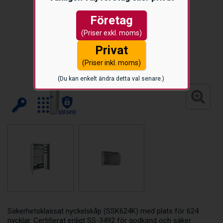
Företag
(Priser exkl. moms)
Privat
(Priser inkl. moms)
(Du kan enkelt ändra detta val senare.)
Säkerhetsklassat nyckelskåp (SSK624K) med plats för 624
nycklar. Certifierat enligt SS-3492 för godkänd och säker