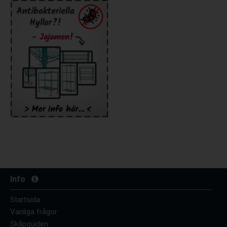
Info
Startsida
Vanliga frågor
Skåpguiden