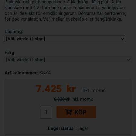
Praktiskt och platsbesparande Z-klädskåp i tålig plåt. Detta
klädskåp med 4 Z-formade dörrar maximerar förvaringsytan
och är idealiskt för omklädningsrum. Dörrarna har perforering
för god ventilation. Välj mellan nyckellås eller hänglåsklinka.
Låsning:
Färg
Artikelnummer:
KSZ4
7.425
kr
8.338 kr
KÖP
Lagerstatus:
I lager