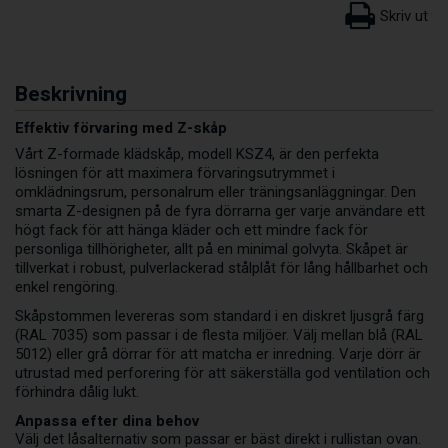
Beskrivning
Effektiv förvaring med Z-skåp
Vårt Z-formade klädskåp, modell KSZ4, är den perfekta
lösningen för att maximera förvaringsutrymmet i
omklädningsrum, personalrum eller träningsanläggningar. Den
smarta Z-designen på de fyra dörrarna ger varje användare ett
högt fack för att hänga kläder och ett mindre fack för
personliga tillhörigheter, allt på en minimal golvyta. Skåpet är
tillverkat i robust, pulverlackerad stålplåt för lång hållbarhet och
enkel rengöring.
Skåpstommen levereras som standard i en diskret ljusgrå färg
(RAL 7035) som passar i de flesta miljöer. Välj mellan blå (RAL
5012) eller grå dörrar för att matcha er inredning. Varje dörr är
utrustad med perforering för att säkerställa god ventilation och
förhindra dålig lukt.
Anpassa efter dina behov
Välj det låsalternativ som passar er bäst direkt i rullistan ovan.