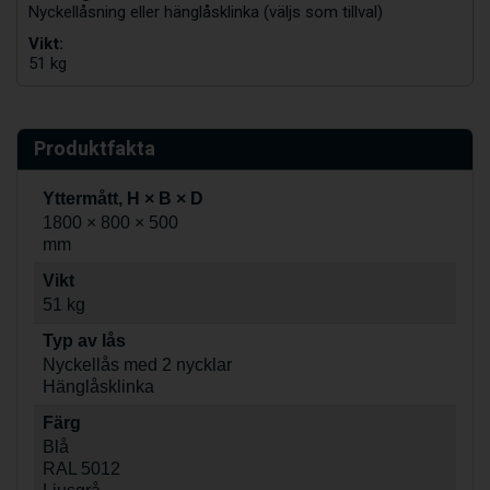
Nyckellåsning eller hänglåsklinka (väljs som tillval)
Vikt:
51 kg
Produktfakta
Yttermått, H × B × D
1800 × 800 × 500
mm
Vikt
51 kg
Typ av lås
Nyckellås med 2 nycklar
Hänglåsklinka
Färg
Blå
RAL 5012