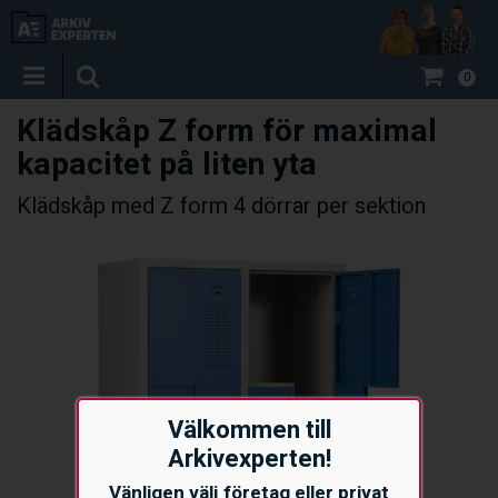
0
Klädskåp Z form för maximal
kapacitet på liten yta
Klädskåp med Z form 4 dörrar per sektion
Välkommen till
Arkivexperten!
Vänligen välj företag eller privat