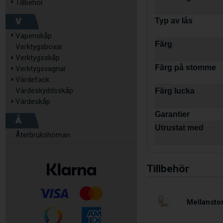
Tillbehör
V
Typ av lås
Vapenskåp
Färg
Verktygsboxar
Verktygsskåp
Färg på stomme
Verktygsvagnar
Värdefack
Värdeskyddsskåp
Färg lucka
Värdeskåp
Garantier
Å
Utrustat med
Återbrukshörnan
Tillbehör
Mellansto