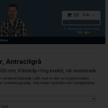
0
0 kr
TILL KASSAN
sbrev
r, Antracitgrå
50 mm, Klädskåp i hög kvalité, väl ventilerade
h ventilerat klädskåp i plåt med en dörr av högsta kvalitet.
r omklädningsskåp. Välj mellan nyckellås eller hänglåsklinka.
T-HLK