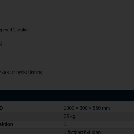
ång med 2 krokar
6)
nka eller nyckellåsning
 D
1800 × 300 × 550 mm
25 kg
ektion
1
1 flyttbart hyllplan