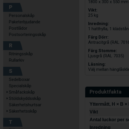
1800 x 300 x 550 mm
P
Vikt:
25 kg
Personalskåp
Paketerbjudande
Inredning:
Postlådor
1 hatthylla, 1 klädst
Postsorteringsskåp
Färg Dörr:
Antracitgrå (RAL 701
R
Färg Stomme:
Ritningsskåp
Ljusgrå (RAL 7035)
Rullarkiv
Låsning:
Välj mellan hänglåskli
S
Sedelboxar
Specialskåp
Produktfakta
Småfackskåp
Stöldskyddsskåp
Yttermått, H × B ×
Säkerhetshurtsar
Säkerhetsskåp
Vikt
Antal luckor per s
T
Inredning