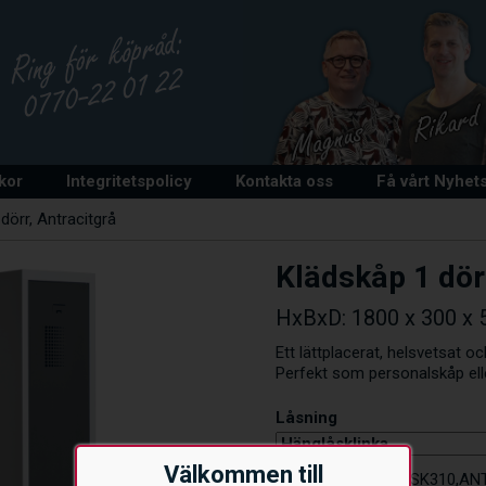
lkor
Integritetspolicy
Kontakta oss
Få vårt Nyhet
dörr, Antracitgrå
Klädskåp 1 dör
HxBxD: 1800 x 300 x 5
Ett lättplacerat, helsvetsat oc
Perfekt som personalskåp elle
Låsning
Välkommen till
Artikelnummer:
KSK310,AN