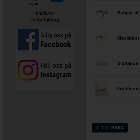
Benpar ti
Klädskåps
Sluttande 
Friståend
TILLBAKA