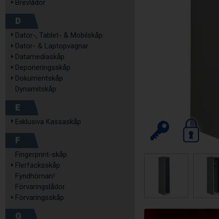
Brevlådor
D
Dator-, Tablet- & Mobilskåp
Dator- & Laptopvagnar
Datamediaskåp
Deponeringsskåp
Dokumentskåp
Dynamitskåp
E
Exklusiva Kassaskåp
F
Fingerprint-skåp
Flerfacksskåp
Fyndhörnan!
Förvaringslådor
Förvaringsskåp
G