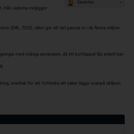
Garantier
. Hål i sidorna möjliggör
 (RAL 7035), vilket gör att det passar in i de flesta miljöer.
äggningar med många användare, då ett borttappat lås enkelt kan
g.
dning, snedtak för att förhindra att saker läggs ovanpå skåpen,