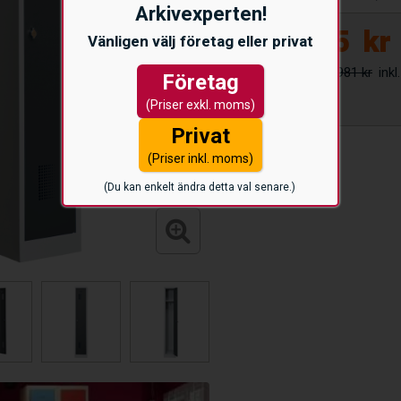
Arkivexperten!
3.525
kr
Vänligen välj företag eller privat
3.981 kr
Företag
(Priser exkl. moms)
Privat
(Priser inkl. moms)
(Du kan enkelt ändra detta val senare.)