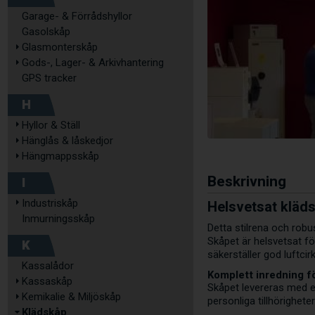
Garage- & Förrådshyllor
Gasolskåp
Glasmonterskåp
Gods-, Lager- & Arkivhantering
GPS tracker
H
Hyllor & Ställ
Hänglås & låskedjor
Hängmappsskåp
Beskrivning
I
Helsvetsat kläds
Industriskåp
Inmurningsskåp
Detta stilrena och rob
Skåpet är helsvetsat f
K
säkerställer god luftcirk
Kassalådor
Komplett inredning f
Kassaskåp
Skåpet levereras med en
Kemikalie & Miljöskåp
personliga tillhörigheter
Klädskåp