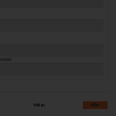
ionsfel
100 kr
KÖP