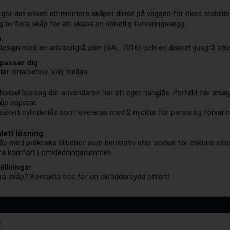
 gör det enkelt att montera skåpet direkt på väggen för ökad stabilitet
av flera skåp för att skapa en enhetlig förvaringsvägg.
n
sign med en antracitgrå dörr (RAL 7016) och en diskret ljusgrå stomme
 passar dig
er dina behov. Välj mellan:
lexibel lösning där användaren har ett eget hänglås. Perfekt för anl
ljs separat.
säkert cylinderlås som levereras med 2 nycklar för personlig förvarin
lett lösning
åp med praktiska tillbehör som benstativ eller sockel för enklare stä
xtra komfort i omklädningsrummet.
ällningar
era skåp?
Kontakta oss
för en skräddarsydd offert!
: