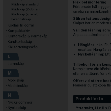
Flexibel montering
Klädskåp standard
Förborrade hål i ryggen
Klädskåp (Z-dörrar)
smidig sammankoppling 
Klädskåp (special)
Stilren tvåtonsdesig
Personalskåp
Skåpet har en modern de
Kodlås till dörrar
Välj den låsning som
Kompaktarkiv
Anpassa säkerheten eft
Kontorskåp & Pärmskåp
Kundkortsskåp
Hänglåsklinka:
En f
Källsorteringsskåp
ersättas. Hänglås sä
Nyckellåsning:
Ett 
L
Larmskåp
Tillbehör för en komp
Komplettera ditt klädsk
M
eller en sittbänk för e
Offert vid större best
Mobilskåp
Planerar du att köpa fl
Medicinskåp
N
Nyckelgömmor
Yttermått, H x B x D
Nyckelskåp