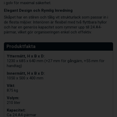
i golv för maximal säkerhet.
Elegant Design och Rymlig Inredning
Skåpet har en stilren och tålig vit strukturlack som passar in i
de flesta miljöer. Interiören är flexibel med två flyttbara hyllor
och har en generös kapacitet som rymmer upp till 24 A4-
pärmar, vilket gör organiseringen enkel och effektiv.
Yttermått, H x B x D:
1230 x 685 x 640 mm (+27 mm för gångjärn, +55 mm för
handtag)
Innermått, H x B x D:
1050 x 500 x 400 mm
Vikt:
875 kg
Volym:
210 liter
Kapacitet:
Ca 24 A4-pärmar