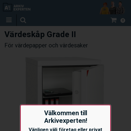
0
Värdeskåp Grade II
För värdepapper och värdesaker
Välkommen till
Arkivexperten!
Vänligen välj företag eller privat