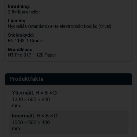
Inredning:
2 flyttbara hyllor
Låsning:
Nyckellås (standard) eller elektroniskt kodlås (tillval)
Stöldskydd:
EN 1143-1 Grade II
Brandklass:
NT Fire 017 – 120 Paper
Produktfakta
Yttermått, H × B × D
1230 × 685 × 640
mm
Innermått, H × B × D
1050 × 500 × 400
mm