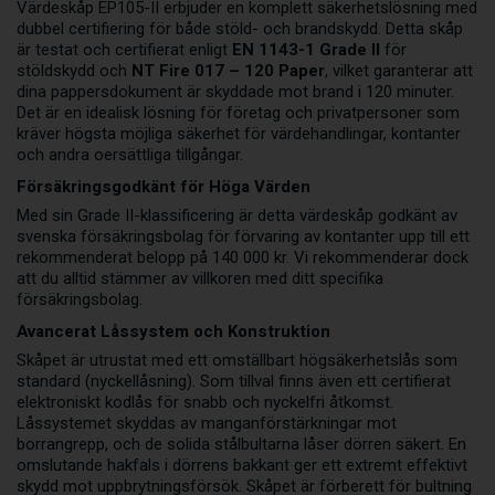
Värdeskåp EP105-II erbjuder en komplett säkerhetslösning med
dubbel certifiering för både stöld- och brandskydd. Detta skåp
är testat och certifierat enligt
EN 1143-1 Grade II
för
stöldskydd och
NT Fire 017 – 120 Paper
, vilket garanterar att
dina pappersdokument är skyddade mot brand i 120 minuter.
Det är en idealisk lösning för företag och privatpersoner som
kräver högsta möjliga säkerhet för värdehandlingar, kontanter
och andra oersättliga tillgångar.
Försäkringsgodkänt för Höga Värden
Med sin Grade II-klassificering är detta värdeskåp godkänt av
svenska försäkringsbolag för förvaring av kontanter upp till ett
rekommenderat belopp på 140 000 kr. Vi rekommenderar dock
att du alltid stämmer av villkoren med ditt specifika
försäkringsbolag.
Avancerat Låssystem och Konstruktion
Skåpet är utrustat med ett omställbart högsäkerhetslås som
standard (nyckellåsning). Som tillval finns även ett certifierat
elektroniskt kodlås för snabb och nyckelfri åtkomst.
Låssystemet skyddas av manganförstärkningar mot
borrangrepp, och de solida stålbultarna låser dörren säkert. En
omslutande hakfals i dörrens bakkant ger ett extremt effektivt
skydd mot uppbrytningsförsök. Skåpet är förberett för bultning