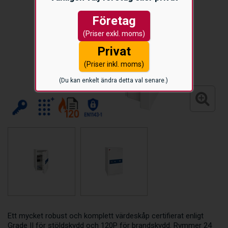
Företag
(Priser exkl. moms)
Privat
(Priser inkl. moms)
(Du kan enkelt ändra detta val senare.)
Ett mycket robust och komplett värdeskåp certifierat enligt
Grade II för stöldskydd och 120P för brandskydd. Rymmer 24