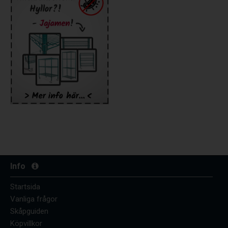
Info
Startsida
Vanliga frågor
Skåpguiden
Köpvillkor