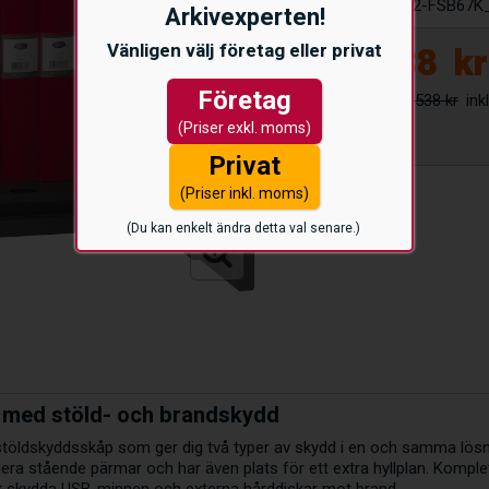
Artikelnummer:
S2-FSB67K
Arkivexperten!
Vänligen välj företag eller privat
11.838
kr
Företag
13.538 kr
(Priser exkl. moms)
Privat
(Priser inkl. moms)
(Du kan enkelt ändra detta val senare.)
 med stöld- och brandskydd
 stöldskyddsskåp som ger dig två typer av skydd i en och samma lös
lera stående pärmar och har även plats för ett extra hyllplan. Kompl