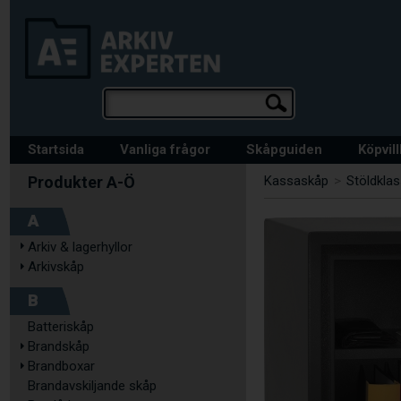
Startsida
Vanliga frågor
Skåpguiden
Köpvil
Kassaskåp
>
Stöldkla
A
Arkiv & lagerhyllor
Arkivskåp
B
Batteriskåp
Brandskåp
Brandboxar
Brandavskiljande skåp