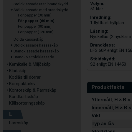
Volym:
Stöldklassade utan brandskydd
51 liter
Stöldklassade med brandskydd
För papper (30 min)
Inredning:
För papper (60 min)
1 flyttbart hyllplan
För papper (90 min)
Låsning:
För papper (120 min)
Nyckellås (2 nycklar i
Dolda kassaskåp
Brandklass:
Stöldklassade kassaskåp
LFS 60P enligt EN 15
Brandklassade kassaskåp
Brand- & Stöldklassade
Stöldskydd:
Kemikalie & Miljöskåp
S2 enligt EN 14450
Klädskåp
Kodlås till dörrar
Kompaktarkiv
Produktfakta
Kontorskåp & Pärmskåp
Kundkortsskåp
Yttermått, H × B ×
Källsorteringsskåp
Innermått, H × B ×
L
Vikt
Larmskåp
Typ av lås
Stöldklass