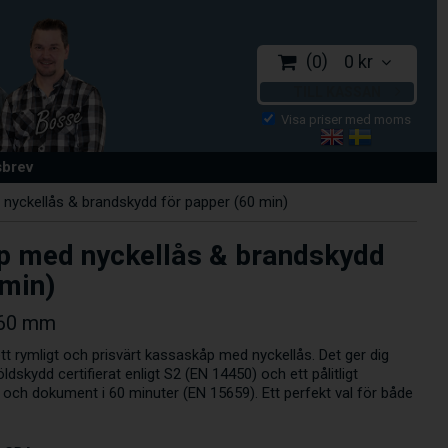
0
0 kr
TILL KASSAN
sbrev
nyckellås & brandskydd för papper (60 min)
p med nyckellås & brandskydd
 min)
460 mm
t rymligt och prisvärt kassaskåp med nyckellås. Det ger dig
skydd certifierat enligt S2 (EN 14450) och ett pålitligt
 och dokument i 60 minuter (EN 15659). Ett perfekt val för både