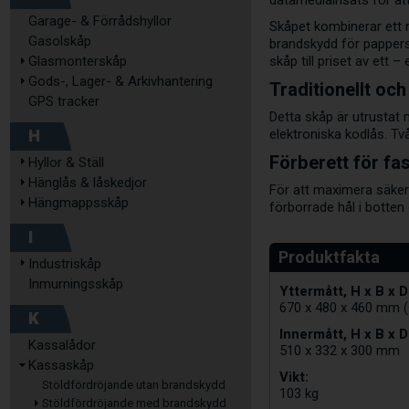
datamediainsats för at
Garage- & Förrådshyllor
Skåpet kombinerar ett r
Gasolskåp
brandskydd för pappersd
Glasmonterskåp
skåp till priset av ett 
Gods-, Lager- & Arkivhantering
Traditionellt och
GPS tracker
Detta skåp är utrustat 
H
elektroniska kodlås. Tv
Förberett för fa
Hyllor & Ställ
Hänglås & låskedjor
För att maximera säkerh
Hängmappsskåp
förborrade hål i botten
I
Industriskåp
Inmurningsskåp
Yttermått, H x B x D
670 x 480 x 460 mm 
K
Innermått, H x B x D
Kassalådor
510 x 332 x 300 mm
Kassaskåp
Vikt:
Stöldfördröjande utan brandskydd
103 kg
Stöldfördröjande med brandskydd