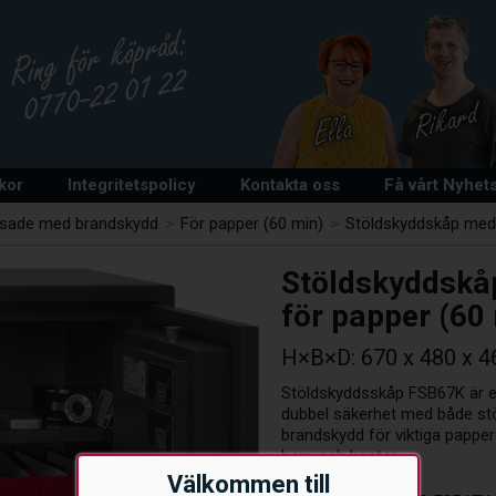
lkor
Integritetspolicy
Kontakta oss
Få vårt Nyhet
ssade med brandskydd
>
För papper (60 min)
>
Stöldskyddskåp med 
Stöldskyddskå
för papper (60
H×B×D: 670 x 480 x 
Stöldskyddsskåp FSB67K är et
dubbel säkerhet med både stöld
brandskydd för viktiga papper
hem och kontor.
Välkommen till