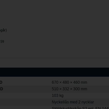
ngår)
659
 D
670 × 480 × 460 mm
 D
510 × 332 × 300 mm
103 kg
Nyckellås med 2 nycklar
Stöldskyddsskåp S2 enl. EN 14