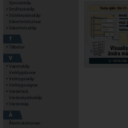
Specialskåp
Småfackskåp
Stöldskyddsskåp
Säkerhetshurtsar
Säkerhetsskåp
T
Tillbehör
V
Vapenskåp
Verktygsboxar
Verktygsskåp
Verktygsvagnar
Värdefack
Värdeskyddsskåp
Värdeskåp
Å
Återbrukshörnan