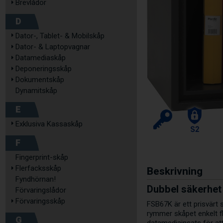
Brevlådor
D
Dator-, Tablet- & Mobilskåp
Dator- & Laptopvagnar
Datamediaskåp
Deponeringsskåp
Dokumentskåp
Dynamitskåp
E
Exklusiva Kassaskåp
F
Fingerprint-skåp
Flerfacksskåp
Beskrivning
Fyndhörnan!
Dubbel säkerhet
Förvaringslådor
Förvaringsskåp
FSB67K är ett prisvärt
rymmer skåpet enkelt f
G