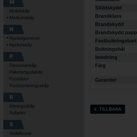
M
Stöldskydd
Mobilskåp
Brandklass
Medicinskåp
Brandskydd
N
Brandskydd papp
Nyckelgömmor
Fastbultningsbart
Nyckelskåp
Bultningshål
P
Inredning
Personalskåp
Färg
Paketerbjudande
Postlådor
Garantier
Postsorteringsskåp
R
Ritningsskåp
TILLBAKA
Rullarkiv
S
Sedelboxar