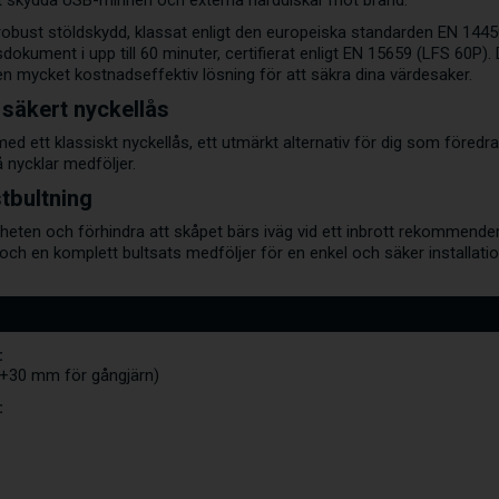
t skydda USB-minnen och externa hårddiskar mot brand.
obust stöldskydd, klassat enligt den europeiska standarden EN 14450 S2
okument i upp till 60 minuter, certifierat enligt EN 15659 (LFS 60P). 
– en mycket kostnadseffektiv lösning för att säkra dina värdesaker.
 säkert nyckellås
med ett klassiskt nyckellås, ett utmärkt alternativ för dig som föred
å nycklar medföljer.
stbultning
eten och förhindra att skåpet bärs iväg vid ett inbrott rekommenderar 
 och en komplett bultsats medföljer för en enkel och säker installatio
:
(+30 mm för gångjärn)
: