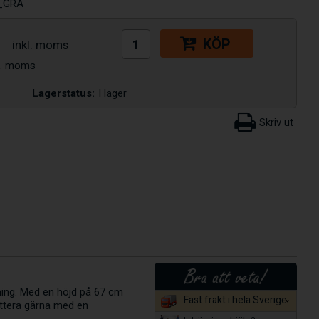
_GRA
KÖP
Lagerstatus:
I lager
ning. Med en höjd på 67 cm
Fast frakt i hela Sverige
ettera gärna med en