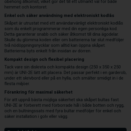
obehörig åtkomst, vilket gör det till ett utmärkt val för både
hemmet och kontoret.
Enkel och säker användning med elektroniskt kodlås
Skåpet är utrustat med ett användarvänligt elektroniskt kodlås
som du enkelt programmerar med din egen personliga kod.
Detta garanterar snabb och säker åtkomst till dina ägodelar.
Skulle du glömma koden eller om batterierna tar slut medföljer
två nödöppningsnycklar som alltid kan öppna skåpet.
Batterierna byts enkelt från insidan av dörren.
Kompakt design och flexibel placering
Tack vare sin diskreta och kompakta design (250 x 350 x 250
mm) är UNI-2E lätt att placera. Det passar perfekt i en garderob,
under ett skrivbord eller på en hylla, och smälter smidigt in i de
flesta miljöer.
Förankring för maximal säkerhet
För att uppnå bästa möjliga säkerhet ska skåpet bultas fast.
UNI-2E är förberett med förborrade hål i både botten och rygg,
och en bultningssats med fyra bultar medföljer för enkel och
säker installation i golv eller vägg.