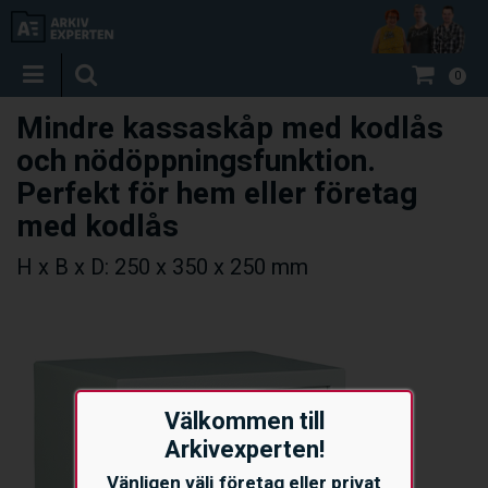
0
Mindre kassaskåp med kodlås
och nödöppningsfunktion.
Perfekt för hem eller företag
med kodlås
H x B x D: 250 x 350 x 250 mm
Välkommen till
Arkivexperten!
Vänligen välj företag eller privat