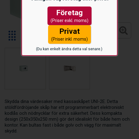
Företag
(Priser exkl. moms)
Privat
(Priser inkl. moms)
(Du kan enkelt ändra detta val senare.)
Skydda dina värdesaker med kassaskåpet UNI-2E. Detta
stöldfördröjande skåp har ett programmerbart elektroniskt
kodlås och nödnycklar för extra säkerhet. Dess kompakta
design (250x350x250 mm) gör det idealiskt för både hem och
kontor. Kan bultas fast i både golv och vägg för maximalt
skydd.