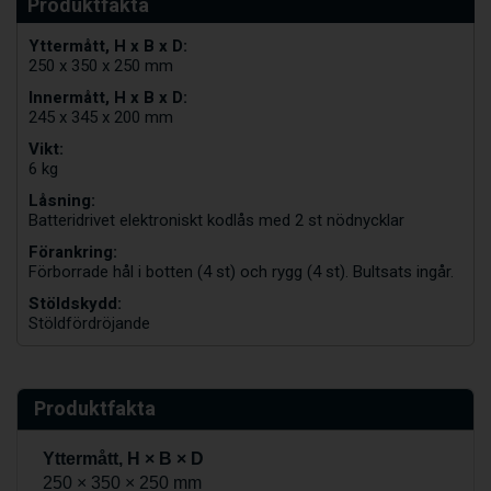
Yttermått, H x B x D:
250 x 350 x 250 mm
Innermått, H x B x D:
245 x 345 x 200 mm
Vikt:
6 kg
Låsning:
Batteridrivet elektroniskt kodlås med 2 st nödnycklar
Förankring:
Förborrade hål i botten (4 st) och rygg (4 st). Bultsats ingår.
Stöldskydd:
Stöldfördröjande
Produktfakta
Yttermått, H × B × D
250 × 350 × 250 mm