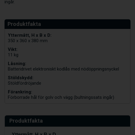
ingår.
Yttermått, H x B x D:
350 x 360 x 380 mm
Vikt:
11 kg
Låsning:
Batteridrivet elektroniskt kodlås med nödöppningsnyckel
Stöldskydd:
Stöldfördröjande
Förankring:
Förborrade hål för golv och vägg (bultningssats ingår)
Produktfakta
Yttermått, H × B × D