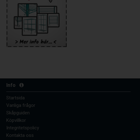
Info
Startsida
Vanliga frågor
Skåpguiden
Köpvillkor
Integritetspolicy
Kontakta oss