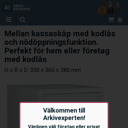
0
Mellan kassaskåp med kodlås
och nödöppningsfunktion.
Perfekt för hem eller företag
med kodlås
H x B x D: 350 x 360 x 380 mm
Välkommen till
Arkivexperten!
Vänligen välj företag eller privat