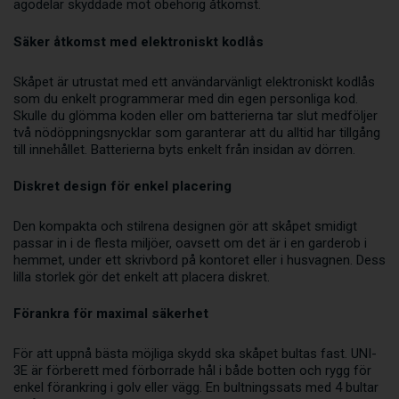
ägodelar skyddade mot obehörig åtkomst.
Säker åtkomst med elektroniskt kodlås
Skåpet är utrustat med ett användarvänligt elektroniskt kodlås
som du enkelt programmerar med din egen personliga kod.
Skulle du glömma koden eller om batterierna tar slut medföljer
två nödöppningsnycklar som garanterar att du alltid har tillgång
till innehållet. Batterierna byts enkelt från insidan av dörren.
Diskret design för enkel placering
Den kompakta och stilrena designen gör att skåpet smidigt
passar in i de flesta miljöer, oavsett om det är i en garderob i
hemmet, under ett skrivbord på kontoret eller i husvagnen. Dess
lilla storlek gör det enkelt att placera diskret.
Förankra för maximal säkerhet
För att uppnå bästa möjliga skydd ska skåpet bultas fast. UNI-
3E är förberett med förborrade hål i både botten och rygg för
enkel förankring i golv eller vägg. En bultningssats med 4 bultar