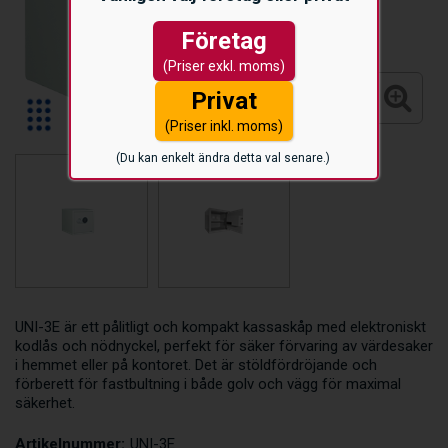
Företag
(Priser exkl. moms)
Privat
(Priser inkl. moms)
(Du kan enkelt ändra detta val senare.)
UNI-3E är ett pålitligt och kompakt kassaskåp med elektroniskt
kodlås och nödnyckel, perfekt för säker förvaring av värdesaker
i hemmet eller på kontoret. Det är stöldfördröjande och
förberett för fastbultning i både golv och vägg för maximal
säkerhet.
Artikelnummer:
UNI-3E