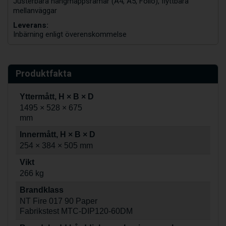
Justerbara hängmappsramar (A4, A5, Folio), flyttbara
mellanväggar
Leverans:
Inbärning enligt överenskommelse
Produktfakta
Yttermått, H × B × D
1495 × 528 × 675
mm
Innermått, H × B × D
254 × 384 × 505 mm
Vikt
266 kg
Brandklass
NT Fire 017 90 Paper
Fabrikstest MTC-DIP120-60DM