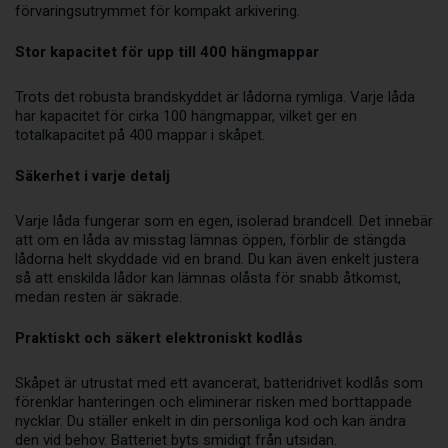
förvaringsutrymmet för kompakt arkivering.
Stor kapacitet för upp till 400 hängmappar
Trots det robusta brandskyddet är lådorna rymliga. Varje låda
har kapacitet för cirka 100 hängmappar, vilket ger en
totalkapacitet på 400 mappar i skåpet.
Säkerhet i varje detalj
Varje låda fungerar som en egen, isolerad brandcell. Det innebär
att om en låda av misstag lämnas öppen, förblir de stängda
lådorna helt skyddade vid en brand. Du kan även enkelt justera
så att enskilda lådor kan lämnas olåsta för snabb åtkomst,
medan resten är säkrade.
Praktiskt och säkert elektroniskt kodlås
Skåpet är utrustat med ett avancerat, batteridrivet kodlås som
förenklar hanteringen och eliminerar risken med borttappade
nycklar. Du ställer enkelt in din personliga kod och kan ändra
den vid behov. Batteriet byts smidigt från utsidan.