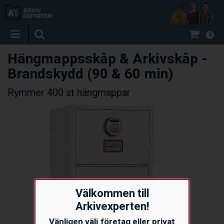
0
Hängmappsskåp & Arkivskåp -
Brandskydd (90 & 60 min)
Rymmer 400 st hängmappar
Välkommen till
Arkivexperten!
Vänligen välj företag eller privat