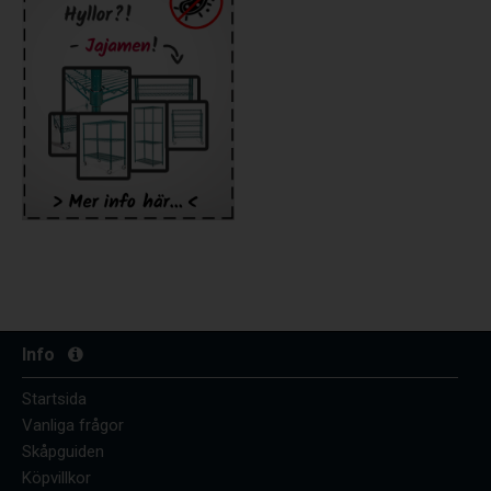
Info
Startsida
Vanliga frågor
Skåpguiden
Köpvillkor