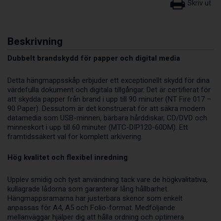
Beskrivning
Dubbelt brandskydd för papper och digital media
Detta hängmappsskåp erbjuder ett exceptionellt skydd för dina
värdefulla dokument och digitala tillgångar. Det är certifierat för
att skydda papper från brand i upp till 90 minuter (NT Fire 017 –
90 Paper). Dessutom är det konstruerat för att säkra modern
datamedia som USB-minnen, bärbara hårddiskar, CD/DVD och
minneskort i upp till 60 minuter (MTC-DIP120-60DM). Ett
framtidssäkert val för komplett arkivering.
Hög kvalitet och flexibel inredning
Upplev smidig och tyst användning tack vare de högkvalitativa,
kullagrade lådorna som garanterar lång hållbarhet.
Hängmappsramarna har justerbara skenor som enkelt
anpassas för A4, A5 och Folio-format. Medföljande
mellanväggar hjälper dig att hålla ordning och optimera