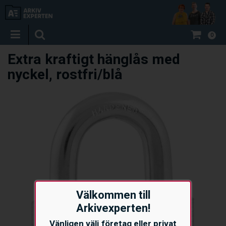
0
Extra kraftigt hänglås med
nyckel, rostfri/blå
Välkommen till
Arkivexperten!
Vänligen välj företag eller privat