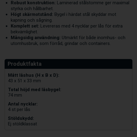
Robust konstruktion:
Laminerad stålstomme ger maximal
styrka och hållbarhet.
Högt skärmotstånd:
Bygel i härdat stål skyddar mot
kapning och sågning.
Komplett set:
Levereras med 4 nycklar per lås för extra
bekvämlighet.
Mångsidig användning:
Utmärkt för både inomhus- och
utomhusbruk, som förråd, grindar och containers.
Mått låshus (H x B x D):
43 x 51 x 33 mm
Total höjd med låsbygel:
74 mm
Antal nycklar:
4 st per lås
Stöldskydd:
Ej stöldklassat