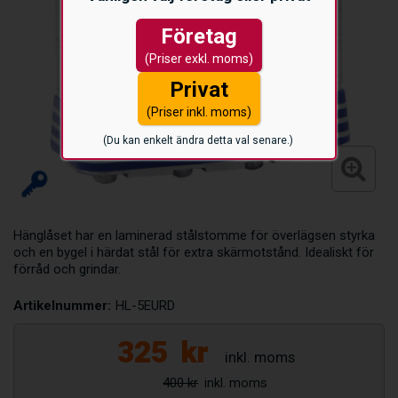
Företag
(Priser exkl. moms)
Privat
(Priser inkl. moms)
(Du kan enkelt ändra detta val senare.)
Hänglåset har en laminerad stålstomme för överlägsen styrka
och en bygel i härdat stål för extra skärmotstånd. Idealiskt för
förråd och grindar.
Artikelnummer:
HL-5EURD
325
kr
400 kr