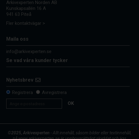
Arkivexperten Norden AB
Kunskapsallén 16 A
941 63 Piteå
Fler kontaktvägar >
Maila oss
info@arkivexperten.se
Se vad våra kunder tycker
Nyhetsbrev
Registrera
Avregistrera
OK
©2025, Arkivexperten
- Allt innehåll, såsom bilder eller textinnehåll,
på www.arkivexperten.se är upphovsrättsligt skyddat och ägs