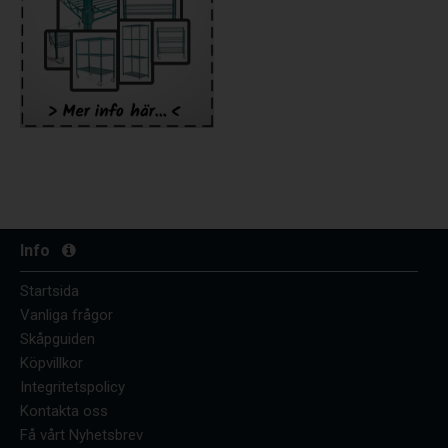
Info
Startsida
Vanliga frågor
Skåpguiden
Köpvillkor
Integritetspolicy
Kontakta oss
Få vårt Nyhetsbrev