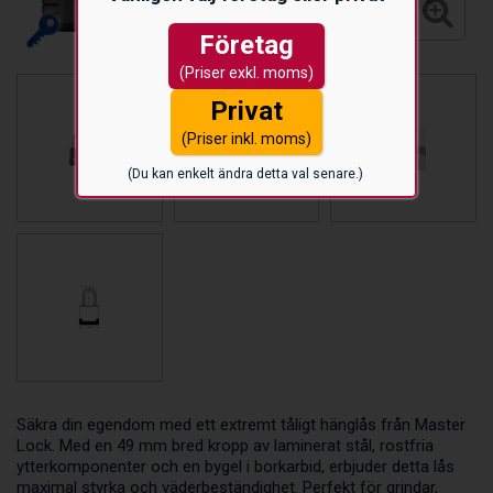
Företag
(Priser exkl. moms)
Privat
(Priser inkl. moms)
(Du kan enkelt ändra detta val senare.)
Säkra din egendom med ett extremt tåligt hänglås från Master
Lock. Med en 49 mm bred kropp av laminerat stål, rostfria
ytterkomponenter och en bygel i borkarbid, erbjuder detta lås
maximal styrka och väderbeständighet. Perfekt för grindar,