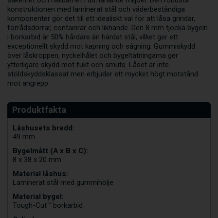
konstruktionen med laminerat stål och väderbeständiga
komponenter gör det till ett idealiskt val för att låsa grindar,
förrådsdörrar, containrar och liknande. Den 8 mm tjocka bygeln
i borkarbid är 50% hårdare än härdat stål, vilket ger ett
exceptionellt skydd mot kapning och sågning. Gummiskydd
över låskroppen, nyckelhålet och bygeltätningarna ger
ytterligare skydd mot fukt och smuts. Låset är inte
stöldskyddsklassat men erbjuder ett mycket högt motstånd
mot angrepp.
Låshusets bredd:
49 mm
Bygelmått (A x B x C):
8 x 38 x 20 mm
Material låshus:
Laminerat stål med gummihölje
Material bygel:
Tough-Cut™ borkarbid