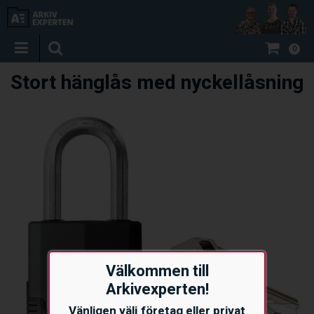
0
Stort hänglås med nyckellåsning
Välkommen till
Arkivexperten!
Vänligen välj företag eller privat