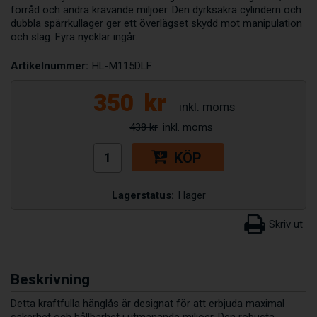
förråd och andra krävande miljöer. Den dyrksäkra cylindern och
dubbla spärrkullager ger ett överlägset skydd mot manipulation
och slag. Fyra nycklar ingår.
Artikelnummer:
HL-M115DLF
350
kr
438 kr
KÖP
Lagerstatus:
I lager
Beskrivning
Detta kraftfulla hänglås är designat för att erbjuda maximal
säkerhet och hållbarhet i utmanande miljöer. Den robusta