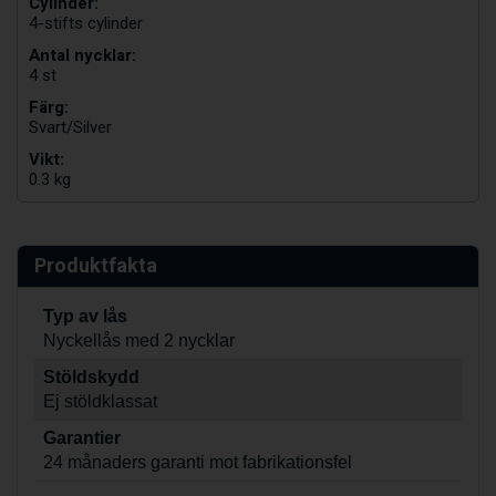
Cylinder:
4-stifts cylinder
Antal nycklar:
4 st
Färg:
Svart/Silver
Vikt:
0.3 kg
Produktfakta
Typ av lås
Nyckellås med 2 nycklar
Stöldskydd
Ej stöldklassat
Garantier
24 månaders garanti mot fabrikationsfel