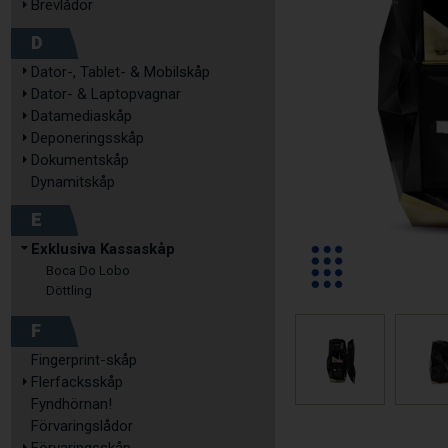
Brevlådor
D
Dator-, Tablet- & Mobilskåp
Dator- & Laptopvagnar
Datamediaskåp
Deponeringsskåp
Dokumentskåp
Dynamitskåp
E
Exklusiva Kassaskåp
Boca Do Lobo
Döttling
F
Fingerprint-skåp
Flerfacksskåp
Fyndhörnan!
Förvaringslådor