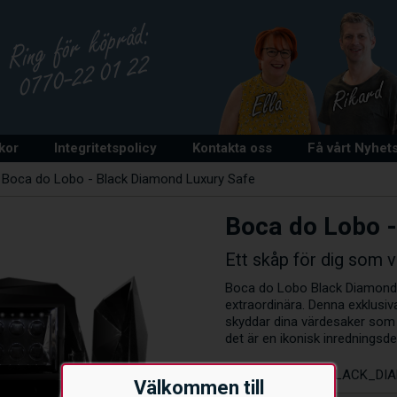
lkor
Integritetspolicy
Kontakta oss
Få vårt Nyhet
>
Boca do Lobo - Black Diamond Luxury Safe
Boca do Lobo -
Ett skåp för dig som vi
Boca do Lobo Black Diamond ä
extraordinära. Denna exklusiv
skyddar dina värdesaker som 
det är en ikonisk inredningsde
Artikelnummer:
BLACK_DI
Välkommen till