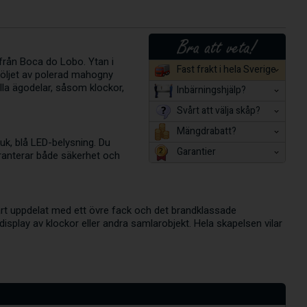
från Boca do Lobo. Ytan i
Fast frakt i hela Sverige
 höljet av polerad mahogny
lla ägodelar, såsom klockor,
Inbärningshjälp?
Svårt att välja skåp?
Mängdrabatt?
uk, blå LED-belysning. Du
Garantier
aranterar både säkerhet och
rt uppdelat med ett övre fack och det brandklassade
splay av klockor eller andra samlarobjekt. Hela skapelsen vilar