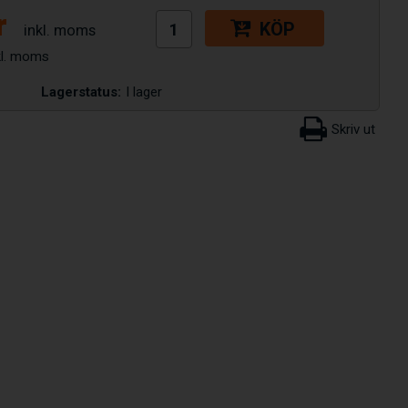
r
KÖP
Lagerstatus:
I lager