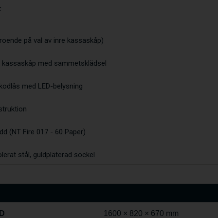
:
eroende på val av inre kassaskåp)
erat kassaskåp med sammetsklädsel
t kodlås med LED-belysning
struktion
dd (NT Fire 017 - 60 Paper)
lerat stål, guldpläterad sockel
 D
1600 × 820 × 670 mm