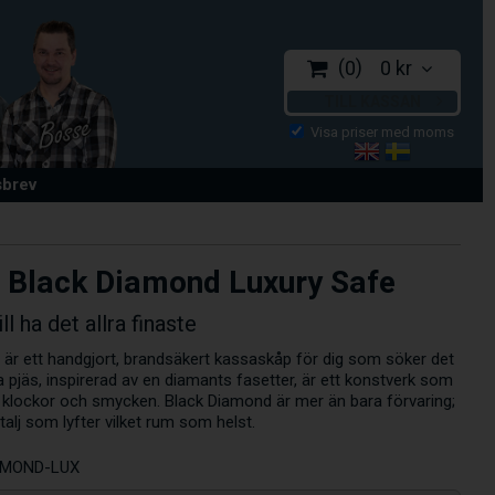
0
0 kr
TILL KASSAN
sbrev
 Black Diamond Luxury Safe
ll ha det allra finaste
r ett handgjort, brandsäkert kassaskåp för dig som söker det
a pjäs, inspirerad av en diamants fasetter, är ett konstverk som
klockor och smycken. Black Diamond är mer än bara förvaring;
talj som lyfter vilket rum som helst.
AMOND-LUX