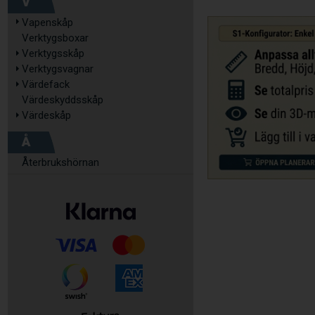
V
Vapenskåp
Verktygsboxar
Verktygsskåp
Verktygsvagnar
Värdefack
Värdeskyddsskåp
Värdeskåp
Å
Återbrukshörnan