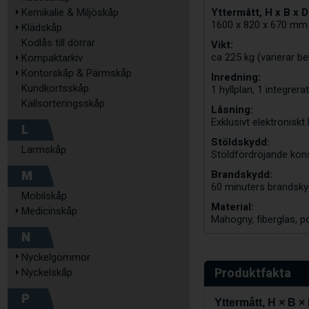
Yttermått, H x B x D
Kemikalie & Miljöskåp
1600 x 820 x 670 mm
Klädskåp
Kodlås till dörrar
Vikt:
ca 225 kg (varierar b
Kompaktarkiv
Kontorskåp & Pärmskåp
Inredning:
Kundkortsskåp
1 hyllplan, 1 integr
Källsorteringsskåp
Låsning:
Exklusivt elektronisk
L
Stöldskydd:
Larmskåp
Stöldfördröjande kon
M
Brandskydd:
60 minuters brandsky
Mobilskåp
Material:
Medicinskåp
Mahogny, fiberglas, po
N
Nyckelgömmor
Produktfakta
Nyckelskåp
P
Yttermått, H × B ×