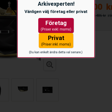
Arkivexperten!
380.200
k
Vänligen välj företag eller privat
488.486 kr
Företag
(Priser exkl. moms)
Privat
(Priser inkl. moms)
(Du kan enkelt ändra detta val senare.)