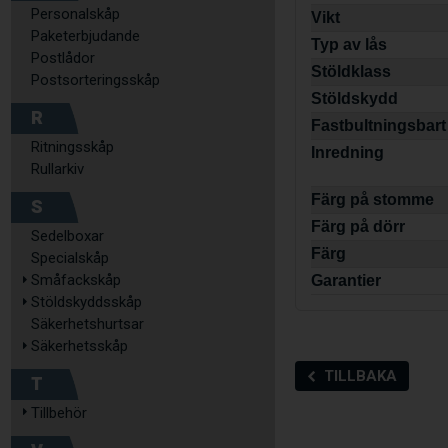
Personalskåp
Vikt
Paketerbjudande
Typ av lås
Postlådor
Stöldklass
Postsorteringsskåp
Stöldskydd
R
Fastbultningsbart
Ritningsskåp
Inredning
Rullarkiv
Färg på stomme
S
Färg på dörr
Sedelboxar
Färg
Specialskåp
Småfackskåp
Garantier
Stöldskyddsskåp
Säkerhetshurtsar
Säkerhetsskåp
TILLBAKA
T
Tillbehör