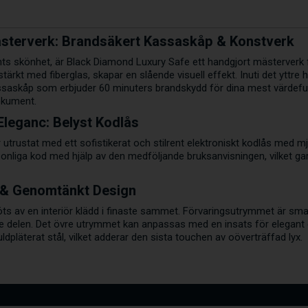
ästerverk: Brandsäkert Kassaskåp & Konstverk
nts skönhet, är Black Diamond Luxury Safe ett handgjort mästerverk 
stärkt med fiberglas, skapar en slående visuell effekt. Inuti det yttre
kassaskåp som erbjuder 60 minuters brandskydd för dina mest värdefu
okument.
Eleganс: Belyst Kodlås
 utrustat med ett sofistikerat och stilrent elektroniskt kodlås med mj
ersonliga kod med hjälp av den medföljande bruksanvisningen, vilket g
r & Genomtänkt Design
s av en interiör klädd i finaste sammet. Förvaringsutrymmet är sma
 delen. Det övre utrymmet kan anpassas med en insats för elegant di
ldpläterat stål, vilket adderar den sista touchen av oöverträffad lyx.