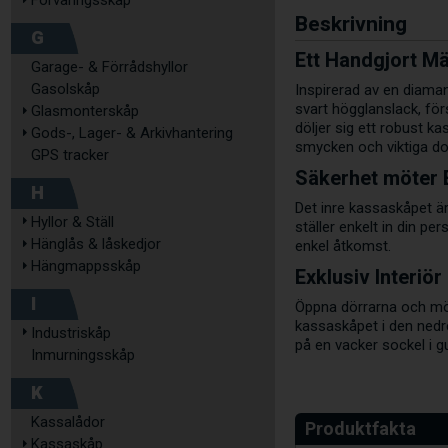
Förvaringsskåp
Beskrivning
G
Ett Handgjort M
Garage- & Förrådshyllor
Gasolskåp
Inspirerad av en diama
svart högglanslack, för
Glasmonterskåp
döljer sig ett robust 
Gods-, Lager- & Arkivhantering
smycken och viktiga d
GPS tracker
Säkerhet möter 
H
Det inre kassaskåpet är
Hyllor & Ställ
ställer enkelt in din p
Hänglås & låskedjor
enkel åtkomst.
Hängmappsskåp
Exklusiv Interiö
I
Öppna dörrarna och möt
kassaskåpet i den nedre
Industriskåp
på en vacker sockel i gu
Inmurningsskåp
K
Kassalådor
Kassaskåp