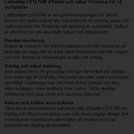
Laddskåp LS16TAB: Effektiv och säker förvaring för 16
surfplattor
Laddskåpet LS16TAB är den perfekta lösningen för skolor,
kontor och andra miljöer där man behöver en central, säker och
stationär plats för förvaring och laddning av surfplattor. Skåpet
är utformat för att vara både robust och lättplacerat.
Flexibel montering
Skåpet är förberett för enkel installation och kan monteras på
antingen en vägg eller en bänk. Med fyra förborrade hål i ryggen
och två i botten är monteringen snabb och smidig.
Smidig och säker laddning
Inuti skåpet finns ett grenuttag som gör det enkelt att ansluta
och ladda upp till 16 iPads, Chromebooks eller andra surfplattor
samtidigt. Laddningen kan ske med dörren stängd och låst,
vilket möjliggör säker laddning över natten. Detta skyddar
enheterna mot både stöld och obehörig åtkomst.
Robust och hållbar konstruktion
Tillverkat av pulverlackerat kallvalsat stål, erbjuder LS16TAB en
kraftig och tålig konstruktion som står emot dagligt slitage. Det
medföljande nyckellåset säkerställer att endast behöriga
personer har tillgång till innehållet.