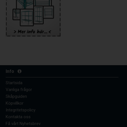
Info
Startsida
Vanliga frågor
Skåpguiden
Köpvillkor
Integritetspolicy
Kontakta oss
Få vårt Nyhetsbrev