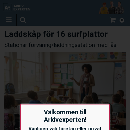
0
Laddskåp för 16 surfplattor
Stationär förvaring/laddningsstation med lås.
Välkommen till
Arkivexperten!
Vänligen välj företag eller privat