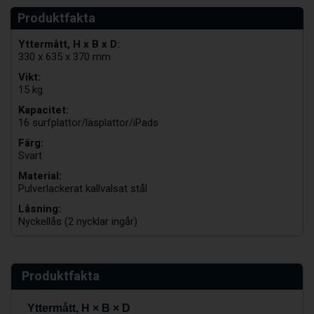
Yttermått, H x B x D:
330 x 635 x 370 mm
Vikt:
15 kg
Kapacitet:
16 surfplattor/läsplattor/iPads
Färg:
Svart
Material:
Pulverlackerat kallvalsat stål
Låsning:
Nyckellås (2 nycklar ingår)
Produktfakta
Yttermått, H × B × D