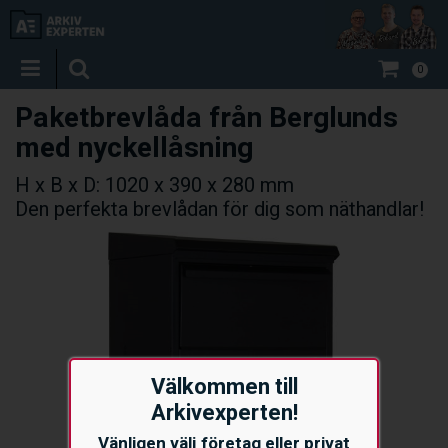
0
Paketbrevlåda från Berglunds
med nyckellåsning
H x B x D: 1020 x 390 x 280 mm
Den perfekta brevlådan för dig som näthandlar!
Välkommen till
Arkivexperten!
Vänligen välj företag eller privat