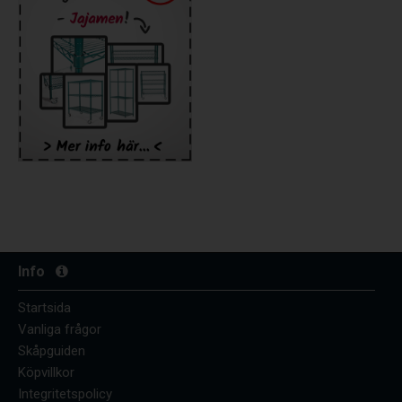
Info
Startsida
Vanliga frågor
Skåpguiden
Köpvillkor
Integritetspolicy