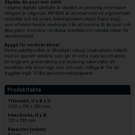
Skydda din post mot stöld
I dagens digitala samhälle är skyddet av personlig information
viktigare än någonsin. MP4000 är utrustad med ett ergonomiskt
nyckellås och ett smart, fiskningssäkert inkast (hand-stop)
som effektivt hindrar obehöriga från att komma åt din post och
dina paket. Investera i en låsbar brevlåda och minska risken för
identitetsstöld.
Byggd för nordiskt klimat
Denna paketbrevlåda är tillverkad i robust, högkvalitativ stålplåt
med en speciell vikteknik som ger en extra stabil konstruktion.
En noggrann grundmålning och lackering säkerställer att
brevlådan står emot regn, snö och rusk i många år. För din
trygghet ingår 10 års genomrostningsgaranti.
Yttermått, H x B x D:
1020 x 390 x 280 mm
Inkastlucka, H x B:
120 x 330 mm
Kapacitet (volym):
82 liter