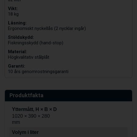
Vikt:
18 kg
Låsning:
Ergonomiskt nyckellås (2 nycklar ingår)
Stöldskydd:
Fiskningsskydd (hand-stop)
Material:
Högkvalitativ stålplåt
Garanti:
10 års genomrostningsgaranti
Produktfakta
Yttermått, H × B × D
1020 × 390 × 280
mm
Volym i liter