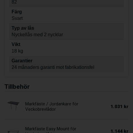
82
Färg
Svart
Typ av lås
Nyckellås med 2 nycklar
Vikt
18 kg
Garantier
24 månaders garanti mot fabrikationsfel
Tillbehör
Markfäste / Jordankare för
1.031 kr
Veckobrevlådor
Markfäste Easy Mount för
1.144 kr