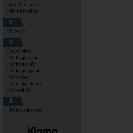
Säkerhetshurtsar
Säkerhetsskåp
T
Tillbehör
V
Vapenskåp
Verktygsboxar
Verktygsskåp
Verktygsvagnar
Värdefack
Värdeskyddsskåp
Värdeskåp
Å
Återbrukshörnan