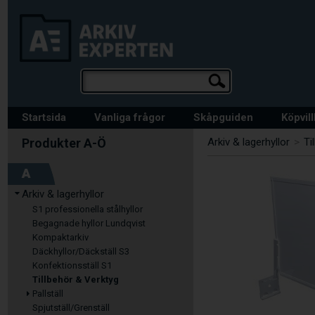
Startsida
Vanliga frågor
Skåpguiden
Köpvil
Arkiv & lagerhyllor
>
Ti
A
Arkiv & lagerhyllor
S1 professionella stålhyllor
Begagnade hyllor Lundqvist
Kompaktarkiv
Däckhyllor/Däckställ S3
Konfektionsställ S1
Tillbehör & Verktyg
Pallställ
Spjutställ/Grenställ