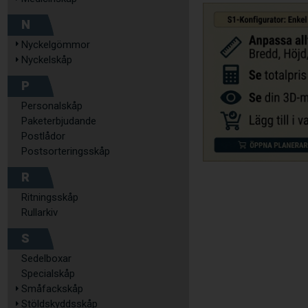
N
Nyckelgömmor
Nyckelskåp
P
Personalskåp
Paketerbjudande
Postlådor
Postsorteringsskåp
R
Ritningsskåp
Rullarkiv
S
Sedelboxar
Specialskåp
Småfackskåp
Stöldskyddsskåp