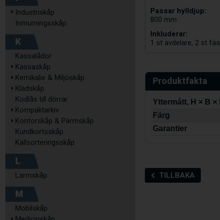
Passar hylldjup:
Industriskåp
800 mm
Inmurningsskåp
Inkluderar:
K
1 st avdelare, 2 st fäs
Kassalådor
Kassaskåp
Kemikalie & Miljöskåp
Produktfakta
Klädskåp
Kodlås till dörrar
Yttermått, H × B ×
Kompaktarkiv
Färg
Kontorskåp & Pärmskåp
Garantier
Kundkortsskåp
Källsorteringsskåp
L
TILLBAKA
Larmskåp
M
Mobilskåp
Medicinskåp