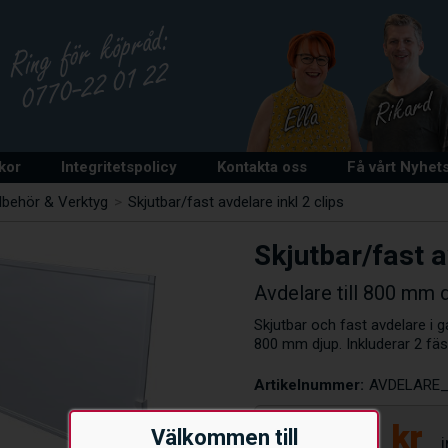
lkor
Integritetspolicy
Kontakta oss
Få vårt Nyhet
llbehör & Verktyg
>
Skjutbar/fast avdelare inkl 2 clips
Skjutbar/fast a
Avdelare till 800 mm 
Skjutbar och fast avdelare i 
800 mm djup. Inkluderar 2 fäs
Artikelnummer:
AVDELARE_
150
kr
Välkommen till