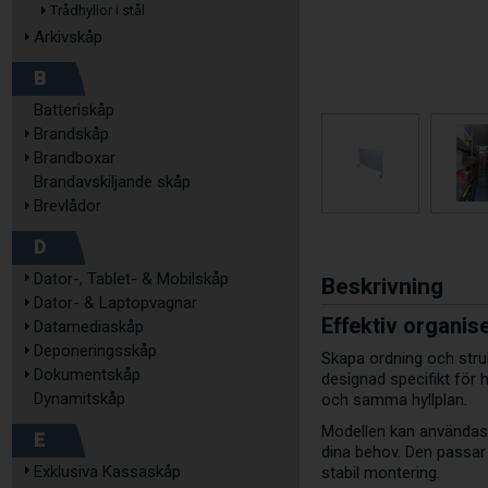
Trådhyllor i stål
Arkivskåp
B
Batteriskåp
Brandskåp
Brandboxar
Brandavskiljande skåp
Brevlådor
D
Dator-, Tablet- & Mobilskåp
Beskrivning
Dator- & Laptopvagnar
Effektiv organis
Datamediaskåp
Deponeringsskåp
Skapa ordning och struk
Dokumentskåp
designad specifikt för
Dynamitskåp
och samma hyllplan.
Modellen kan användas b
E
dina behov. Den passar
Exklusiva Kassaskåp
stabil montering.