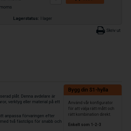
Lagerstatus:
I lager
Bygg din S1-hylla
iserad plåt. Denna avdelare är
ror, verktyg eller material på ett
Använd vår konfigurator
för att välja rätt mått och
rätt kombination direkt.
 att anpassa förvaringen efter
 med två fästclips för snabb och
Enkelt som 1-2-3