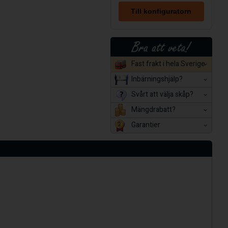
Till konfiguratorn
Fast frakt i hela Sverige
Inbärningshjälp?
Svårt att välja skåp?
Mängdrabatt?
Garantier