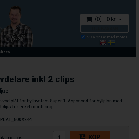
0
0 kr
TILL KASSAN
sbrev
vdelare inkl 2 clips
djup
galvad plåt för hyllsystem Super 1. Anpassad för hyllplan med
tclips för enkel montering.
PLAT_800X244
KÖP