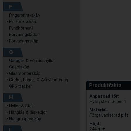
F
Fingerprint-skåp
Flerfacksskåp
Fyndhörnan!
Förvaringslådor
Förvaringsskåp
G
Garage- & Förrådshyllor
Gasolskåp
Glasmonterskåp
Gods-, Lager- & Arkivhantering
GPS tracker
Anpassad för:
H
Hyllsystem Super 1
Hyllor & Ställ
Material:
Hänglås & låskedjor
Förgalvaniserad plåt
Hängmappsskåp
Höjd:
I
244 mm