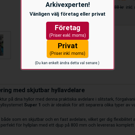
Arkivexperten!
188 kr
Vänligen välj företag eller privat
Företag
(Priser exkl. moms)
Privat
(Priser inkl. moms)
(Du kan enkelt ändra detta val senare.)
ering med skjutbar hyllavdelare
tur på dina hyllor med denna praktiska avdelare i slitstark, förgalvan
 hyllsystemet
Super 1
och är idealisk för att separera olika typer av va
åde som en skjutbar och en fast avdelare, vilket ger dig flexibilitet
 perfekt för hyllplan med ett djup på 800 mm och levereras komplett