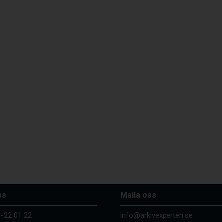
ss
Maila oss
-22 01 22
info@arkivexperten.se