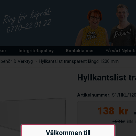
lkor
Integritetspolicy
Kontakta oss
Få vårt Nyhet
llbehör & Verktyg
>
Hyllkantslist transparent längd 1200 mm
Hyllkantslist 
Artikelnummer:
S1/HKL/12
138
kr
163 kr
Välkommen till