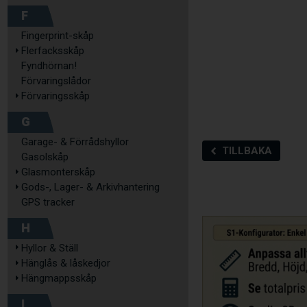
F
Fingerprint-skåp
Flerfacksskåp
Fyndhörnan!
Förvaringslådor
Förvaringsskåp
G
Garage- & Förrådshyllor
TILLBAKA
Gasolskåp
Glasmonterskåp
Gods-, Lager- & Arkivhantering
GPS tracker
H
Hyllor & Ställ
Hänglås & låskedjor
Hängmappsskåp
I