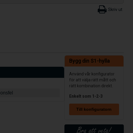
Bygg din S1-hylla
Använd vår konfigurator
för att välja rätt mått och
rätt kombination direkt.
ionsfel
Enkelt som 1-2-3
Till konfiguratorn