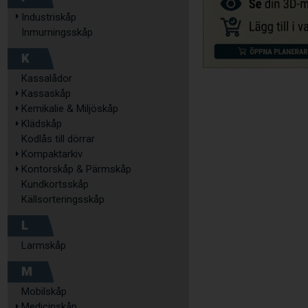
Industriskåp
Inmurningsskåp
K
Kassalådor
Kassaskåp
Kemikalie & Miljöskåp
Klädskåp
Kodlås till dörrar
Kompaktarkiv
Kontorskåp & Pärmskåp
Kundkortsskåp
Källsorteringsskåp
L
Larmskåp
M
Mobilskåp
Medicinskåp