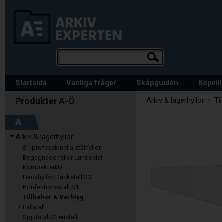
Startsida
Vanliga frågor
Skåpguiden
Köpvil
Arkiv & lagerhyllor
>
Ti
A
Arkiv & lagerhyllor
S1 professionella stålhyllor
Begagnade hyllor Lundqvist
Kompaktarkiv
Däckhyllor/Däckställ S3
Konfektionsställ S1
Tillbehör & Verktyg
Pallställ
Spjutställ/Grenställ