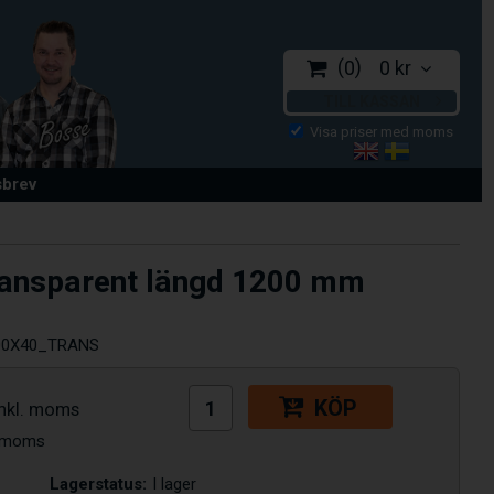
0
0 kr
TILL KASSAN
sbrev
transparent längd 1200 mm
00X40_TRANS
KÖP
Lagerstatus:
I lager