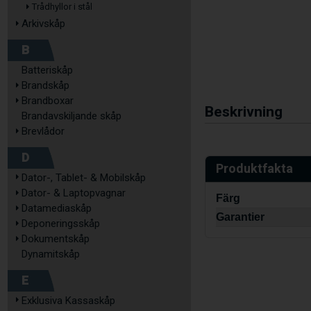
Trådhyllor i stål
Arkivskåp
B
Batteriskåp
Brandskåp
Brandboxar
Beskrivning
Brandavskiljande skåp
Brevlådor
D
Produktfakta
Dator-, Tablet- & Mobilskåp
Dator- & Laptopvagnar
Färg
Datamediaskåp
Garantier
Deponeringsskåp
Dokumentskåp
Dynamitskåp
E
Exklusiva Kassaskåp