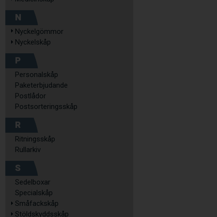
N
Nyckelgömmor
Nyckelskåp
P
Personalskåp
Paketerbjudande
Postlådor
Postsorteringsskåp
R
Ritningsskåp
Rullarkiv
S
Sedelboxar
Specialskåp
Småfackskåp
Stöldskyddsskåp