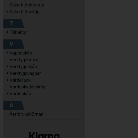
Säkerhetshurtsar
Säkerhetsskåp
T
Tillbehör
V
Vapenskåp
Verktygsboxar
Verktygsskåp
Verktygsvagnar
Värdefack
Värdeskyddsskåp
Värdeskåp
Å
Återbrukshörnan