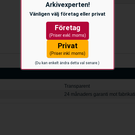
Arkivexperten!
Vänligen välj företag eller privat
Företag
(Priser exkl. moms)
Privat
(Priser inkl. moms)
(Du kan enkelt ändra detta val senare.)
Transparent
24 månaders garanti mot fabrikat