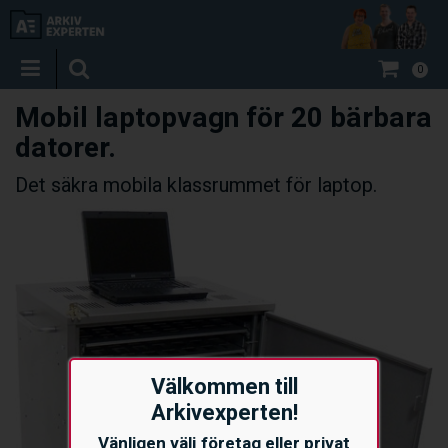
0
Mobil laptopvagn för 20 bärbara
datorer.
Det säkra mobila klassrummet för laptop.
Välkommen till
Arkivexperten!
Vänligen välj företag eller privat