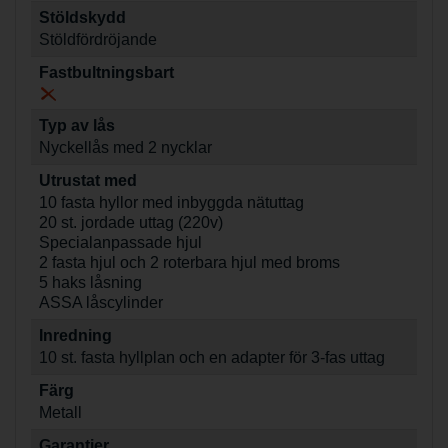
Stöldskydd
Stöldfördröjande
Fastbultningsbart
Typ av lås
Nyckellås med 2 nycklar
Utrustat med
10 fasta hyllor med inbyggda nätuttag
20 st. jordade uttag (220v)
Specialanpassade hjul
2 fasta hjul och 2 roterbara hjul med broms
5 haks låsning
ASSA låscylinder
Inredning
10 st. fasta hyllplan och en adapter för 3-fas uttag
Färg
Metall
Garantier