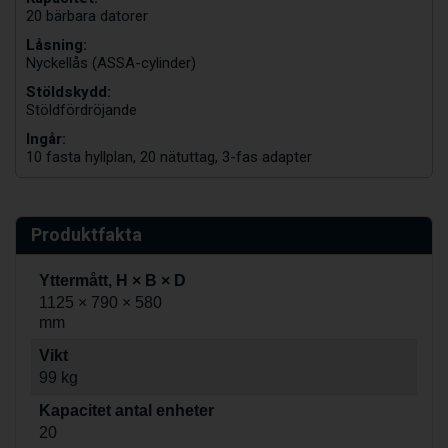
20 bärbara datorer
Låsning:
Nyckellås (ASSA-cylinder)
Stöldskydd:
Stöldfördröjande
Ingår:
10 fasta hyllplan, 20 nätuttag, 3-fas adapter
Produktfakta
Yttermått, H × B × D
1125 × 790 × 580
mm
Vikt
99 kg
Kapacitet antal enheter
20