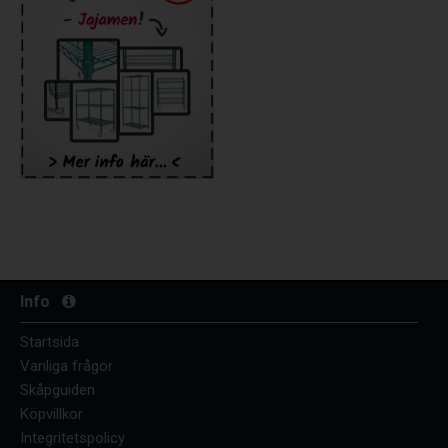
Info
Startsida
Vanliga frågor
Skåpguiden
Köpvillkor
Integritetspolicy