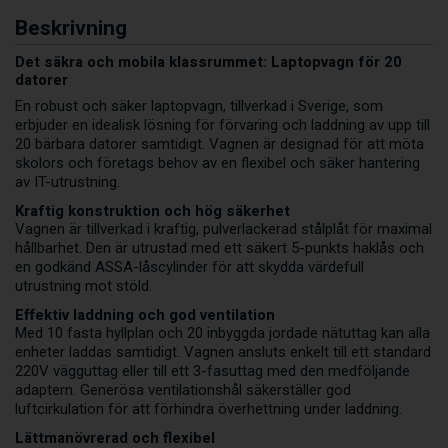
Beskrivning
Det säkra och mobila klassrummet: Laptopvagn för 20
datorer
En robust och säker laptopvagn, tillverkad i Sverige, som
erbjuder en idealisk lösning för förvaring och laddning av upp till
20 bärbara datorer samtidigt. Vagnen är designad för att möta
skolors och företags behov av en flexibel och säker hantering
av IT-utrustning.
Kraftig konstruktion och hög säkerhet
Vagnen är tillverkad i kraftig, pulverlackerad stålplåt för maximal
hållbarhet. Den är utrustad med ett säkert 5-punkts haklås och
en godkänd ASSA-låscylinder för att skydda värdefull
utrustning mot stöld.
Effektiv laddning och god ventilation
Med 10 fasta hyllplan och 20 inbyggda jordade nätuttag kan alla
enheter laddas samtidigt. Vagnen ansluts enkelt till ett standard
220V vägguttag eller till ett 3-fasuttag med den medföljande
adaptern. Generösa ventilationshål säkerställer god
luftcirkulation för att förhindra överhettning under laddning.
Lättmanövrerad och flexibel