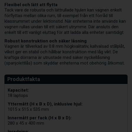
Flexibel och lätt att flytta
Tack vare de robusta och lättrullade hjulen kan vagnen enkelt
förflyttas mellan olika rum, till exempel från ett förråd till
klassrummet under lektionstid. När enheterna inte används kan
vagnen rullas undan till ett säkert utrymme. Där ansluts den
enkelt till ett vanligt eluttag för att ladda alla enheter samtidigt.
Robust konstruktion och säker låsning
Vagnen är tillverkad av 0.8 mm högkvalitativ, kallvalsad stålplåt,
vilket ger en stabil och hållbar konstruktion med låg vikt. De
kraftiga dörrarna är utrustade med säker nyckellåsning
(spanjolettlås) som skyddar enheterna mot obehörig åtkomst.
Kapacitet:
18 laptops
Yttermått (H x B x D), inklusive hjul:
1015 x 515 x 535 mm
Innermått per fack (H x B x D):
280 x 45 x 400 mm
Inredning: