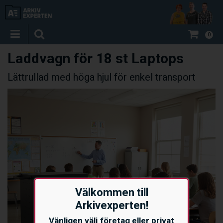
0
Laddvagn för 18 st Laptops
Lättrullad med höga hjul för enkel transport
Välkommen till
Arkivexperten!
Vänligen välj företag eller privat