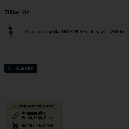
Tillbehör
249 kr
Ett par extranycklar till DV18LAP datorvagn
TILLBAKA