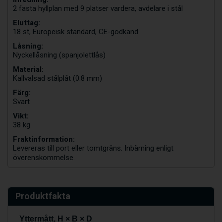
2 fasta hyllplan med 9 platser vardera, avdelare i stål
Eluttag:
18 st, Europeisk standard, CE-godkänd
Låsning:
Nyckellåsning (spanjolettlås)
Material:
Kallvalsad stålplåt (0.8 mm)
Färg:
Svart
Vikt:
38 kg
Fraktinformation:
Levereras till port eller tomtgräns. Inbärning enligt
överenskommelse.
Produktfakta
Yttermått, H × B × D